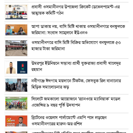
প্রবাসী ওসমানীনগর উপজেলা ক্রিকেট ডেভেলপমেন্ট-এর
আহ্বায়ক কমিটি গঠন
আপা ডাকায় নয়, বাসি মিষ্টি থাকায় ওসমানীনগরে বনফুলকে
জরিমানা: সংবাদ সম্মেলনে ইউএনও
ওসমানীনগরে বাসি মিষ্টি বিক্রির অভিযোগে বনফুলকে ৫০
হাজার টাকা জরিমানা
উমরপুর ইউনিয়নে সম্ভাব্য প্রার্থী যুক্তরাজ্য প্রবাসী খালেদুর
রহমান
নবীগঞ্জে ঈদগাহ ময়দানে টিকটক, ফেসবুক রিল বানানোর
হিড়িক সমালোচনার ঝড়
সিলেটে জমকালো আয়োজনে ‘র‍্যানওয়ে ম্যানিয়াক’ মডেল
এজেন্সির ৯ বছর পূর্তি উদযাপন
ব্রিটেনের ওয়েলস পার্লামেন্টে এমপি পদে লড়ছেন
ওসমানীনগরের হারুন-অর-রশিদ