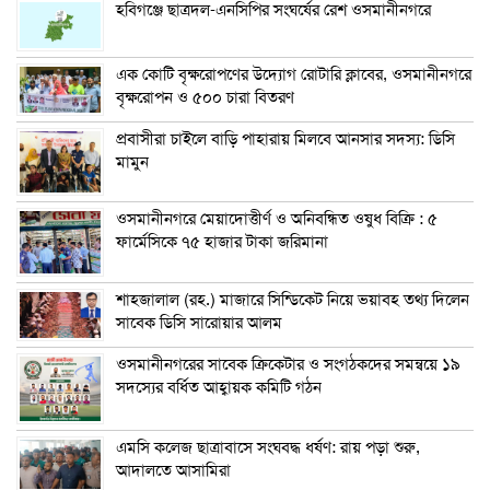
হবিগঞ্জে ছাত্রদল-এনসিপির সংঘর্ষের রেশ ওসমানীনগরে
এক কোটি বৃক্ষরোপণের উদ্যোগ রোটারি ক্লাবের, ওসমানীনগরে
বৃক্ষরোপন ও ৫০০ চারা বিতরণ
প্রবাসীরা চাইলে বাড়ি পাহারায় মিলবে আনসার সদস্য: ডিসি
মামুন
ওসমানীনগরে মেয়াদোত্তীর্ণ ও অনিবন্ধিত ওষুধ বিক্রি : ৫
ফার্মেসিকে ৭৫ হাজার টাকা জরিমানা
শাহজালাল (রহ.) মাজারে সিন্ডিকেট নিয়ে ভয়াবহ তথ্য দিলেন
সাবেক ডিসি সারোয়ার আলম
ওসমানীনগরের সাবেক ক্রিকেটার ও সংগঠকদের সমন্বয়ে ১৯
সদস্যের বর্ধিত আহ্বায়ক কমিটি গঠন
এম‌সি কলেজ ছাত্রাবাসে সংঘবদ্ধ ধর্ষণ: রায় পড়া শুরু,
আদালতে আসামিরা