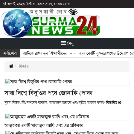
৭ই আগস্ট, ২০২৬ খ্রিস্টাব্দ
|
২৩শে শ্রাবণ, ১৪৩৩ বঙ্গাব্দ
মেনু
সর্বশেষ
ঠান: ছুটির পরও আটকে রাখা হল শিক্ষার্থীদের
» «
এক কোটি বৃক্ষরোপণের উদ্যোগ রোটা
ফিচার
সারা বিশ্বে বিলুপ্তির পথে জোনাকি পোকা
সুরমা নিউজ: কীটনাশকের ব্যবহার, আবাসস্থল হারানো এবং কৃত্রিম আলোর কারণে
বিস্তারিত
আত্মহত্যা একটি মারাত্মক ব্যাধি এবং এর প্রতিকার