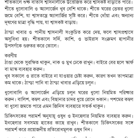
শীতকালে শুষ্ক বাতাস শ্বাসনালীকে উত্তেজিত করে শ্বাসকষ্ট বাড়াতে পারে।
শীতে ধুলোবালি ও অ্যালার্জেন খুব বেশি থাকে। শীতে ঘরের ভেতর ধুলো
জমে বেশি, যা শ্বাসতন্ত্রে অ্যালার্জির সৃষ্টি করে। শীতে ধোঁয়া এবং অন্যান্য
দূষণের মাত্রা বৃদ্ধি পায়, যা শ্বাসকষ্ট বাড়ায়।
ঠান্ডা খাবার ও পানীয় শ্বাসনালী সংকুচিত করে দেয়, ফলে শ্বাসপ্রশ্বাসে
অসুবিধা হয়। শীতকালে সর্দি, কাশি, ও ভাইরাস সংক্রমণ হাপানীর
উপসর্গকে গুরুতর করে তোলে।
করণীয়
ঠাণ্ডা থেকে সুরক্ষিত থাকুন, নাক ও মুখ ঢেকে রাখুন। বাইরে বের হলে স্কার্ফ
বা মাস্ক ব্যবহার করুন।
খুব সকালে ও রাতে বাইরে না যাওয়ার চেষ্টা করুন, কারণ তখন তাপমাত্রা
কম থাকে। ঠান্ডা পানি বা ঠান্ডা খাবার এড়িয়ে চলুন।
ধুলোবালি ও অ্যালার্জেন এড়িয়ে চলুন ঘরের ধুলো নিয়মিত পরিষ্কার
করুন। বালিশ, কম্বল এবং বিছানার চাদর ধুয়ে রোদে শুকান। পশমের কম্বল
বা ধুলো জমতে পারে এমন জিনিস ব্যবহারে সতর্ক থাকুন।
চিকিৎসকের পরামর্শ অনুযায়ূ ওষুধ ও ইনহেলার নিয়মিত ব্যবহার করুন।
ইনহেলার সবসময় হাতের কাছে রাখুন। শীতকালে চিকিৎসকের সঙ্গে
পরামর্শ করে প্রয়োজনীয় প্রতিরোধমূলক ওষুধ নিন।