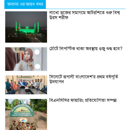
অন্যান্য এর আরও খবর
লাখো ভক্তের সমাগমে আটরশিতে শুরু বিশ্ব
উরস শরীফ
ঠোঁটে লিপস্টিক থাকা অবস্থায় ওজু শুদ্ধ হবে?
সিলেটে রূপালী বাংলাদেশ’র প্রথম বর্ষপূর্তি
উদযাপন
বিএনসিসির ফায়ারিং প্রতিযোগিতা সম্পন্ন