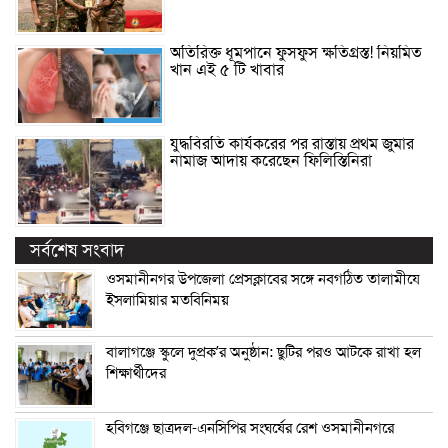
অতিরিক্ত ধূমপানে ফুসফুস ক্ষতিগ্রস্ত! নিয়মিত
খান এই ৫ টি খাবার
যুদ্ধবিরতি কার্যকরের পর রাস্তায় প্রথম জুমার
নামাজ আদায় করেছেন ফিলিস্তিনিরা
সর্বশেষ সংবাদ
ওসমানীনগর উপজেলা প্রেসক্লাবের সঙ্গে নবগঠিত তালামীযে
ইসলামিয়ার মতবিনিময়
বালাগঞ্জে স্কুলে দুপ্রক’র অনুষ্ঠান: ছুটির পরও আটকে রাখা হল
শিক্ষার্থীদের
হবিগঞ্জে ছাত্রদল-এনসিপির সংঘর্ষের রেশ ওসমানীনগরে