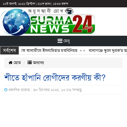
১০ই আগস্ট, ২০২৬ খ্রিস্টাব্দ
|
২৬শে শ্রাবণ, ১৪৩৩ বঙ্গাব্দ
মেনু
সর্বশেষ
ঙ্গে নবগঠিত তালামীযে ইসলামিয়ার মতবিনিময়
» «
বালাগঞ্জে স্কুলে দুপ্রক’র অনু
হোম
অন্যান্য
শীতে হাঁপানি রোগীদের করণীয় কী?
প্রকাশিত হয়েছে : ৩০ ডিসেম্বর ২০২৪, ১০:৪৩ অপরাহ্ণ