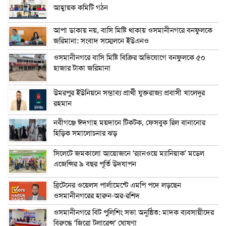
আহ্বায়ক কমিটি গঠন
আপা ডাকায় নয়, বাসি মিষ্টি থাকায় ওসমানীনগরে বনফুলকে
জরিমানা: সংবাদ সম্মেলনে ইউএনও
ওসমানীনগরে বাসি মিষ্টি বিক্রির অভিযোগে বনফুলকে ৫০
হাজার টাকা জরিমানা
উমরপুর ইউনিয়নে সম্ভাব্য প্রার্থী যুক্তরাজ্য প্রবাসী খালেদুর
রহমান
নবীগঞ্জে ঈদগাহ ময়দানে টিকটক, ফেসবুক রিল বানানোর
হিড়িক সমালোচনার ঝড়
সিলেটে জমকালো আয়োজনে ‘র‍্যানওয়ে ম্যানিয়াক’ মডেল
এজেন্সির ৯ বছর পূর্তি উদযাপন
ব্রিটেনের ওয়েলস পার্লামেন্টে এমপি পদে লড়ছেন
ওসমানীনগরের হারুন-অর-রশিদ
ওসমানীনগরে বিট পুলিশিং সভা অনুষ্ঠিত: মাদক ব্যবসায়ীদের
বিরুদ্ধে ‘জিরো টলারেন্স’ ঘোষণা