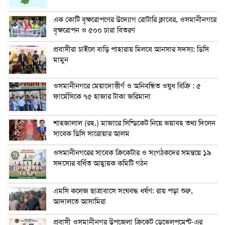
এক কোটি বৃক্ষরোপণের উদ্যোগ রোটারি ক্লাবের, ওসমানীনগরে
বৃক্ষরোপন ও ৫০০ চারা বিতরণ
প্রবাসীরা চাইলে বাড়ি পাহারায় মিলবে আনসার সদস্য: ডিসি
মামুন
ওসমানীনগরে মেয়াদোত্তীর্ণ ও অনিবন্ধিত ওষুধ বিক্রি : ৫
ফার্মেসিকে ৭৫ হাজার টাকা জরিমানা
শাহজালাল (রহ.) মাজারে সিন্ডিকেট নিয়ে ভয়াবহ তথ্য দিলেন
সাবেক ডিসি সারোয়ার আলম
ওসমানীনগরের সাবেক ক্রিকেটার ও সংগঠকদের সমন্বয়ে ১৯
সদস্যের বর্ধিত আহ্বায়ক কমিটি গঠন
এম‌সি কলেজ ছাত্রাবাসে সংঘবদ্ধ ধর্ষণ: রায় পড়া শুরু,
আদালতে আসামিরা
প্রবাসী ওসমানীনগর উপজেলা ক্রিকেট ডেভেলপমেন্ট-এর