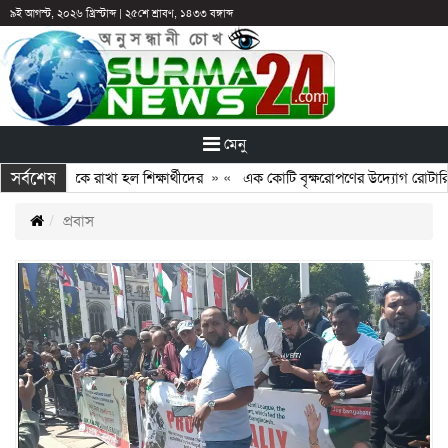
৯ই আগস্ট, ২০২৬ খ্রিস্টাব্দ
|
২৫শে শ্রাবণ, ১৪৩৩ বঙ্গাব্দ
মেনু
সর্বশেষ
পরও আটকে রাখা হল শিক্ষার্থীদের
» «
এক কোটি বৃক্ষরোপণের উদ্যোগ রোটারি ক্লাবের
প্রবাস