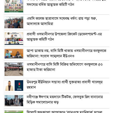
সদস্যের বর্ধিত আহ্বায়ক কমিটি গঠন
এম‌সি কলেজ ছাত্রাবাসে সংঘবদ্ধ ধর্ষণ: রায় পড়া শুরু,
আদালতে আসামিরা
প্রবাসী ওসমানীনগর উপজেলা ক্রিকেট ডেভেলপমেন্ট-এর
আহ্বায়ক কমিটি গঠন
আপা ডাকায় নয়, বাসি মিষ্টি থাকায় ওসমানীনগরে বনফুলকে
জরিমানা: সংবাদ সম্মেলনে ইউএনও
ওসমানীনগরে বাসি মিষ্টি বিক্রির অভিযোগে বনফুলকে ৫০
হাজার টাকা জরিমানা
উমরপুর ইউনিয়নে সম্ভাব্য প্রার্থী যুক্তরাজ্য প্রবাসী খালেদুর
রহমান
নবীগঞ্জে ঈদগাহ ময়দানে টিকটক, ফেসবুক রিল বানানোর
হিড়িক সমালোচনার ঝড়
সিলেটে জমকালো আয়োজনে ‘র‍্যানওয়ে ম্যানিয়াক’ মডেল