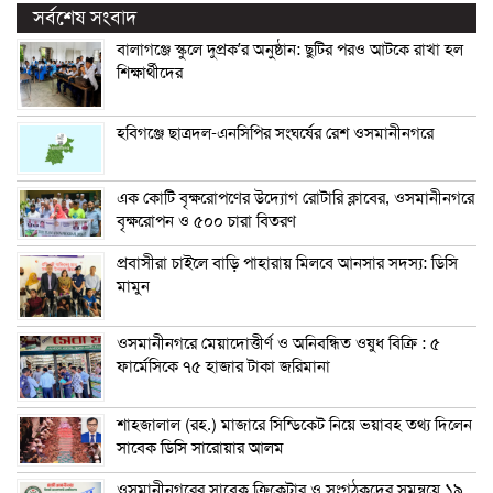
সর্বশেষ সংবাদ
বালাগঞ্জে স্কুলে দুপ্রক’র অনুষ্ঠান: ছুটির পরও আটকে রাখা হল
শিক্ষার্থীদের
হবিগঞ্জে ছাত্রদল-এনসিপির সংঘর্ষের রেশ ওসমানীনগরে
এক কোটি বৃক্ষরোপণের উদ্যোগ রোটারি ক্লাবের, ওসমানীনগরে
বৃক্ষরোপন ও ৫০০ চারা বিতরণ
প্রবাসীরা চাইলে বাড়ি পাহারায় মিলবে আনসার সদস্য: ডিসি
মামুন
ওসমানীনগরে মেয়াদোত্তীর্ণ ও অনিবন্ধিত ওষুধ বিক্রি : ৫
ফার্মেসিকে ৭৫ হাজার টাকা জরিমানা
শাহজালাল (রহ.) মাজারে সিন্ডিকেট নিয়ে ভয়াবহ তথ্য দিলেন
সাবেক ডিসি সারোয়ার আলম
ওসমানীনগরের সাবেক ক্রিকেটার ও সংগঠকদের সমন্বয়ে ১৯