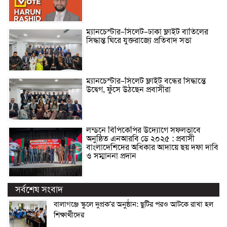
ম্যানচেস্টার–সিলেট–ঢাকা ফ্লাইট বাতিলের
সিদ্ধান্ত ঘিরে যুক্তরাজ্যে প্রতিবাদ সভা
ম্যানচেস্টার–সিলেট ফ্লাইট বন্ধের সিদ্ধান্তে
উদ্বেগ, ফুঁসে উঠছেন প্রবাসীরা
লন্ডনে বিপিকেপির উদ্যোগে সফলভাবে
অনুষ্ঠিত এনআরবি ডে ২০২৫ : প্রবাসী
বাংলাদেশিদের অধিকার আদায়ে ছয় দফা দাবি
ও সম্মাননা প্রদান
সর্বশেষ সংবাদ
বালাগঞ্জে স্কুলে দুপ্রক’র অনুষ্ঠান: ছুটির পরও আটকে রাখা হল
শিক্ষার্থীদের