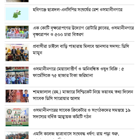
হবিগঞ্জে ছাত্রদল-এনসিপির সংঘর্ষের রেশ ওসমানীনগরে
এক কোটি বৃক্ষরোপণের উদ্যোগ রোটারি ক্লাবের, ওসমানীনগরে
বৃক্ষরোপন ও ৫০০ চারা বিতরণ
প্রবাসীরা চাইলে বাড়ি পাহারায় মিলবে আনসার সদস্য: ডিসি
মামুন
ওসমানীনগরে মেয়াদোত্তীর্ণ ও অনিবন্ধিত ওষুধ বিক্রি : ৫
ফার্মেসিকে ৭৫ হাজার টাকা জরিমানা
শাহজালাল (রহ.) মাজারে সিন্ডিকেট নিয়ে ভয়াবহ তথ্য দিলেন
সাবেক ডিসি সারোয়ার আলম
ওসমানীনগরের সাবেক ক্রিকেটার ও সংগঠকদের সমন্বয়ে ১৯
সদস্যের বর্ধিত আহ্বায়ক কমিটি গঠন
এম‌সি কলেজ ছাত্রাবাসে সংঘবদ্ধ ধর্ষণ: রায় পড়া শুরু,