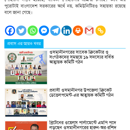
পুরোটাই বাংলাদেশ সরকারের অর্থে নয়, কমিউনিটিরও সহায়তা রয়েছে
বলে জানা গেছে।
প্রবাস এর আরও খবর
ওসমানীনগরের সাবেক ক্রিকেটার ও
সংগঠকদের সমন্বয়ে ১৯ সদস্যের বর্ধিত
আহ্বায়ক কমিটি গঠন
প্রবাসী ওসমানীনগর উপজেলা ক্রিকেট
ডেভেলপমেন্ট-এর আহ্বায়ক কমিটি গঠন
ব্রিটেনের ওয়েলস পার্লামেন্টে এমপি পদে
লড়ছেন ওসমানীনগরের হারুন-অর-রশিদ