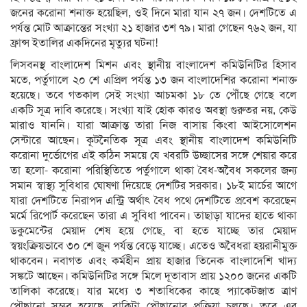
জনের করোনা শনাক্ত হয়েছিল, ওই দিনে মারা যান ২৭ জন। দেশটিতে এ
পর্যন্ত মোট আক্রান্তের সংখ্যা ২১ হাজার ৩শ ৭৯। মারা গেছেন ৭৬২ জন, যা
ফ্রান্স ইতালির একদিনের মৃত্যুর ঘটনা!
লিসবনস্থ বাংলাদেশ মিশন এবং স্থানীয় বাংলাদেশ কমিউনিটির হিসাব
মতে, পর্তুগালে ২০ শে এপ্রিল পর্যন্ত ১৩ জন বাংলাদেশির করোনা শনাক্ত
হয়েছে। তবে গতকাল সেই সংখ্যা আচমকা ১৮ তে পৌঁছে গেছে বলে
একটি সূত্র দাবি করেছে। সংখ্যা যাই হোক কারও অবস্থা গুরুতর নয়, কেউ
মারাও যাননি। যারা আক্রান্ত তারা নিজ বাসায় কিংবা আইসোলেশন
সেন্টারে আছেন। কূটনৈতিক সূত্র এবং স্থানীয় বাংলাদেশ কমিউনিটি
করোনা দুর্ভোগের এই কঠিন সময়ে যে খবরটি উচ্ছাসের সঙ্গে শেয়ার করে
তা হলো- করোনা পরিস্থিতিতে পর্তুগালে থাকা বৈধ-অবৈধ সকলের জন্য
সমান স্বাস্থ্য সুবিধার ঘোষণা দিয়েছে দেশটির সরকার। ১৮ই মার্চের আগে
যারা দেশটিতে নিরাপদ এন্ট্রি অর্থাৎ বৈধ পথে দেশটিতে প্রবেশ করেছেন
মর্মে রিপোর্ট করেছেন তারা এ সুবিধা পাবেন। তাছাড়া যাদের হাতে থাকা
ডকুমেন্টের মেয়াদ শেষ হয়ে গেছে, বা হতে যাচ্ছে তার মেয়াদ
স্বয়ংক্রিয়ভাবে ৩০ শে জুন পর্যন্ত বেড়ে যাচ্ছে। এতেও অবৈধরা হয়রানীমুক্ত
থাকবেন। নবাগত এবং কর্মহীন প্রায় হাজার তিনেক বাংলাদেশি খাদ্য
সঙ্কটে আছেন। কমিউনিটির সঙ্গে মিলে দূতাবাস প্রায় ১২০০ জনের একটি
তালিকা করেছে। যার মধ্যে ৩ শতাধিকের কাছে প্যাকেটজাত ত্রাণ
পৌছানো সম্ভব হয়েছে, বাকিটা পৌছানোর প্রক্রিয়া চলছে। তবে এর