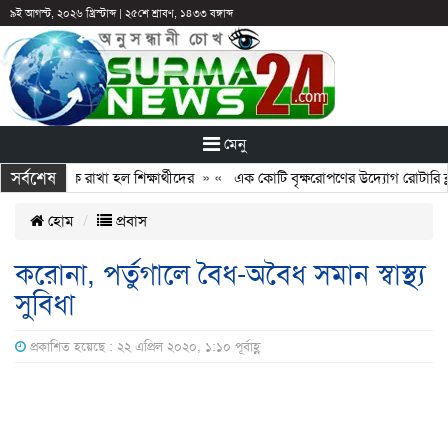
৯ই আগস্ট, ২০২৬ খ্রিস্টাব্দ
|
২৫শে শ্রাবণ, ১৪৩৩ বঙ্গাব্দ
মেনু
সর্বশেষ
টির পরও আটকে রাখা হল শিক্ষার্থীদের
» «
এক কোটি বৃক্ষরোপণের উদ্যোগ রোটারি ক্ল
হোম
প্রবাস
করোনা, পর্তুগালে বৈধ-অবৈধ সমান স্বাস্থ্য
সুবিধা
প্রকাশিত হয়েছে : ২২ এপ্রিল ২০২০, ১:১০ পূর্বাহ্ণ