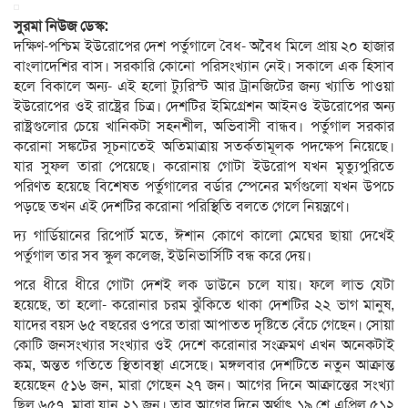
সুরমা নিউজ ডেস্ক:
দক্ষিণ-পশ্চিম ইউরোপের দেশ পর্তুগালে বৈধ- অবৈধ মিলে প্রায় ২০ হাজার
বাংলাদেশির বাস। সরকারি কোনো পরিসংখ্যান নেই। সকালে এক হিসাব
হলে বিকালে অন্য- এই হলো ট্যুরিস্ট আর ট্রানজিটের জন্য খ্যাতি পাওয়া
ইউরোপের ওই রাষ্ট্রের চিত্র। দেশটির ইমিগ্রেশন আইনও ইউরোপের অন্য
রাষ্ট্রগুলোর চেয়ে খানিকটা সহনশীল, অভিবাসী বান্ধব। পর্তুগাল সরকার
করোনা সঙ্কটের সূচনাতেই অতিমাত্রায় সতর্কতামূলক পদক্ষেপ নিয়েছে।
যার সুফল তারা পেয়েছে। করোনায় গোটা ইউরোপ যখন মৃত্যুপুরিতে
পরিণত হয়েছে বিশেষত পর্তুগালের বর্ডার স্পেনের মর্গগুলো যখন উপচে
পড়ছে তখন এই দেশটির করোনা পরিস্থিতি বলতে গেলে নিয়ন্ত্রণে।
দ্য গার্ডিয়ানের রিপোর্ট মতে, ঈশান কোণে কালো মেঘের ছায়া দেখেই
পর্তুগাল তার সব স্কুল কলেজ, ইউনিভার্সিটি বন্ধ করে দেয়।
পরে ধীরে ধীরে গোটা দেশই লক ডাউনে চলে যায়। ফলে লাভ যেটা
হয়েছে, তা হলো- করোনার চরম ঝুঁকিতে থাকা দেশটির ২২ ভাগ মানুষ,
যাদের বয়স ৬৫ বছরের ওপরে তারা আপাতত দৃষ্টিতে বেঁচে গেছেন। সোয়া
কোটি জনসংখ্যার সংখ্যার ওই দেশে করোনার সংক্রমণ এখন অনেকটাই
কম, অন্তত গতিতে স্থিতাবস্থা এসেছে। মঙ্গলবার দেশটিতে নতুন আক্রান্ত
হয়েছেন ৫১৬ জন, মারা গেছেন ২৭ জন। আগের দিনে আক্রান্তের সংখ্যা
ছিল ৬৫৭, মারা যান ২১ জন। তার আগের দিনে অর্থাৎ ১৯ শে এপ্রিল ৫১২