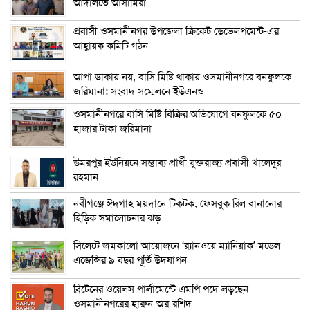
আদালতে আসামিরা
প্রবাসী ওসমানীনগর উপজেলা ক্রিকেট ডেভেলপমেন্ট-এর
আহ্বায়ক কমিটি গঠন
আপা ডাকায় নয়, বাসি মিষ্টি থাকায় ওসমানীনগরে বনফুলকে
জরিমানা: সংবাদ সম্মেলনে ইউএনও
ওসমানীনগরে বাসি মিষ্টি বিক্রির অভিযোগে বনফুলকে ৫০
হাজার টাকা জরিমানা
উমরপুর ইউনিয়নে সম্ভাব্য প্রার্থী যুক্তরাজ্য প্রবাসী খালেদুর
রহমান
নবীগঞ্জে ঈদগাহ ময়দানে টিকটক, ফেসবুক রিল বানানোর
হিড়িক সমালোচনার ঝড়
সিলেটে জমকালো আয়োজনে ‘র‍্যানওয়ে ম্যানিয়াক’ মডেল
এজেন্সির ৯ বছর পূর্তি উদযাপন
ব্রিটেনের ওয়েলস পার্লামেন্টে এমপি পদে লড়ছেন
ওসমানীনগরের হারুন-অর-রশিদ