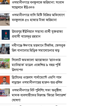
ওসমানীনগরে বনফুলকে জরিমানা: সংবাদ
সম্মেলনে ইউএনও
ওসমানীনগরে বাসি মিষ্টি বিক্রির অভিযোগে
বনফুলকে ৫০ হাজার টাকা জরিমানা
উমরপুর ইউনিয়নে সম্ভাব্য প্রার্থী যুক্তরাজ্য
প্রবাসী খালেদুর রহমান
নবীগঞ্জে ঈদগাহ ময়দানে টিকটক, ফেসবুক
রিল বানানোর হিড়িক সমালোচনার ঝড়
সিলেটে জমকালো আয়োজনে ‘র‍্যানওয়ে
ম্যানিয়াক’ মডেল এজেন্সির ৯ বছর পূর্তি
উদযাপন
ব্রিটেনের ওয়েলস পার্লামেন্টে এমপি পদে
লড়ছেন ওসমানীনগরের হারুন-অর-রশিদ
ওসমানীনগরে বিট পুলিশিং সভা অনুষ্ঠিত:
মাদক ব্যবসায়ীদের বিরুদ্ধে ‘জিরো টলারেন্স’
ঘোষণা