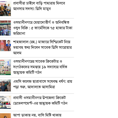
প্রবাসীরা চাইলে বাড়ি পাহারায় মিলবে
আনসার সদস্য: ডিসি মামুন
ওসমানীনগরে মেয়াদোত্তীর্ণ ও অনিবন্ধিত
ওষুধ বিক্রি : ৫ ফার্মেসিকে ৭৫ হাজার টাকা
জরিমানা
শাহজালাল (রহ.) মাজারে সিন্ডিকেট নিয়ে
ভয়াবহ তথ্য দিলেন সাবেক ডিসি সারোয়ার
আলম
ওসমানীনগরের সাবেক ক্রিকেটার ও
সংগঠকদের সমন্বয়ে ১৯ সদস্যের বর্ধিত
আহ্বায়ক কমিটি গঠন
এম‌সি কলেজ ছাত্রাবাসে সংঘবদ্ধ ধর্ষণ: রায়
পড়া শুরু, আদালতে আসামিরা
প্রবাসী ওসমানীনগর উপজেলা ক্রিকেট
ডেভেলপমেন্ট-এর আহ্বায়ক কমিটি গঠন
আপা ডাকায় নয়, বাসি মিষ্টি থাকায়