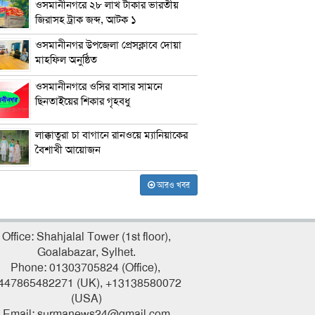
ওসমানীনগরে ২৮ লাখ টাকার ভারতীয়
জিরাসহ ট্রাক জব্দ, আটক ১
ওসমানীনগর উপজেলা প্রেসক্লাবে দোয়া
মাহফিল অনুষ্ঠিত
ওসমানীনগরে ওসির বাসার সামনে
ছিনতাইয়ের শিকার গৃহবধু
লাক্কাতুরা চা বাগানে রানওয়ে ম্যানিয়াকের
বৈশাখী আয়োজন
আরও খবর
Office: Shahjalal Tower (1st floor),
Goalabazar, Sylhet.
Phone: 01303705824 (Office),
447865482271 (UK), +13138580072
(USA)
Email: surmanews24@gmail.com