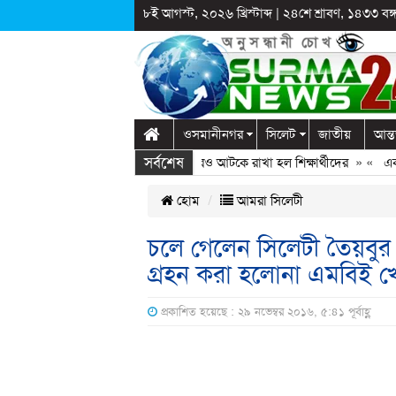
৮ই আগস্ট, ২০২৬ খ্রিস্টাব্দ
|
২৪শে শ্রাবণ, ১৪৩৩ বঙ্গা
ওসমানীনগর
সিলেট
জাতীয়
আন্ত
সর্বশেষ
ালাগঞ্জে স্কুলে দুপ্রক’র অনুষ্ঠান: ছুটির পরও আটকে রাখা হল শিক্ষার্থীদের
» «
এক কো
হোম
আমরা সিলেটী
চলে গেলেন সিলেটী তৈয়বুর 
গ্রহন করা হলোনা এমবিই খ
প্রকাশিত হয়েছে : ২৯ নভেম্বর ২০১৬, ৫:৪১ পূর্বাহ্ণ