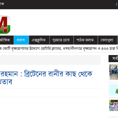
ব্দ
র্জাতিক
প্রবাস
এক্সক্লুসিভ
সুরমার চোখ
পাঠক কলাম
খেলাধুলা
টি বৃক্ষরোপণের উদ্যোগ রোটারি ক্লাবের, ওসমানীনগরে বৃক্ষরোপন ও ৫০০ চারা বিত
সর
রহমান : ব্রিটেনের রানীর কাছ থেকে
েতাব