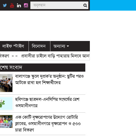
লাইফ স্টাইল
বিনোদন
অন্যান্য
রণ
» «
প্রবাসীরা চাইলে বাড়ি পাহারায় মিলবে আনসার সদস্য: ডিসি মামুন
» «
ওস
্বশেষ সংবাদ
বালাগঞ্জে স্কুলে দুপ্রক’র অনুষ্ঠান: ছুটির পরও
আটকে রাখা হল শিক্ষার্থীদের
হবিগঞ্জে ছাত্রদল-এনসিপির সংঘর্ষের রেশ
ওসমানীনগরে
এক কোটি বৃক্ষরোপণের উদ্যোগ রোটারি
ক্লাবের, ওসমানীনগরে বৃক্ষরোপন ও ৫০০
চারা বিতরণ