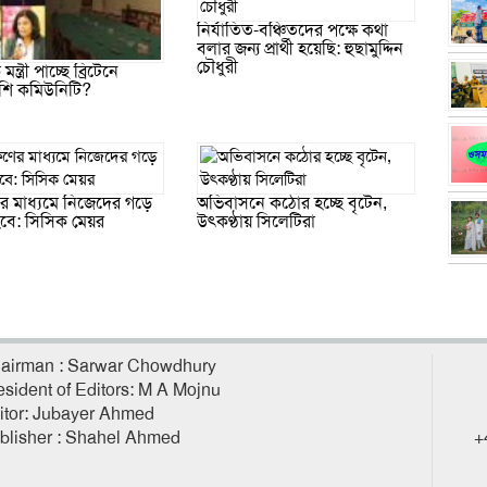
নির্যাতিত-বঞ্চিতদের পক্ষে কথা
বলার জন্য প্রার্থী হয়েছি: হুছামুদ্দিন
চৌধুরী
ন্ত্রী পাচ্ছে ব্রিটেনে
শি কমিউনিটি?
ণের মাধ্যমে নিজেদের গড়ে
অভিবাসনে কঠোর হচ্ছে বৃটেন,
বে: সিসিক মেয়র
উৎকণ্ঠায় সিলেটিরা
airman : Sarwar Chowdhury
esident of Editors: M A Mojnu
itor: Jubayer Ahmed
blisher : Shahel Ahmed
+