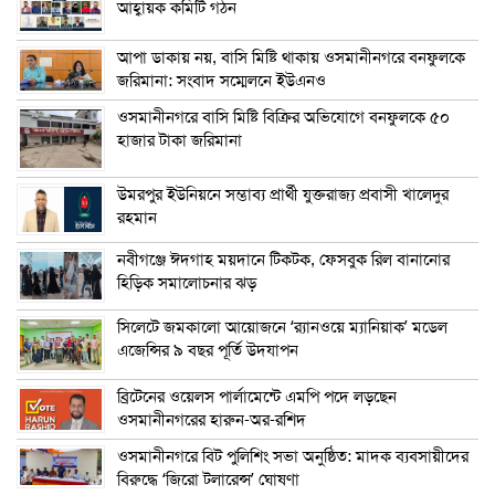
আহ্বায়ক কমিটি গঠন
আপা ডাকায় নয়, বাসি মিষ্টি থাকায় ওসমানীনগরে বনফুলকে
জরিমানা: সংবাদ সম্মেলনে ইউএনও
ওসমানীনগরে বাসি মিষ্টি বিক্রির অভিযোগে বনফুলকে ৫০
হাজার টাকা জরিমানা
উমরপুর ইউনিয়নে সম্ভাব্য প্রার্থী যুক্তরাজ্য প্রবাসী খালেদুর
রহমান
নবীগঞ্জে ঈদগাহ ময়দানে টিকটক, ফেসবুক রিল বানানোর
হিড়িক সমালোচনার ঝড়
সিলেটে জমকালো আয়োজনে ‘র‍্যানওয়ে ম্যানিয়াক’ মডেল
এজেন্সির ৯ বছর পূর্তি উদযাপন
ব্রিটেনের ওয়েলস পার্লামেন্টে এমপি পদে লড়ছেন
ওসমানীনগরের হারুন-অর-রশিদ
ওসমানীনগরে বিট পুলিশিং সভা অনুষ্ঠিত: মাদক ব্যবসায়ীদের
বিরুদ্ধে ‘জিরো টলারেন্স’ ঘোষণা