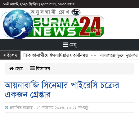
১০ই আগস্ট, ২০২৬ খ্রিস্টাব্দ
|
২৬শে শ্রাবণ, ১৪৩৩ বঙ্গাব্দ
মেনু
সর্বশেষ
র সঙ্গে নবগঠিত তালামীযে ইসলামিয়ার মতবিনিময়
» «
বালাগঞ্জে স্কুলে দুপ্রক’র 
হোম
বিনোদন
আয়নাবাজি সিনেমার পাইরেসি চক্রের
একজন গ্রেপ্তার
প্রকাশিত হয়েছে : ২৭ অক্টোবর ২০১৬, ১০:২১ অপরাহ্ণ