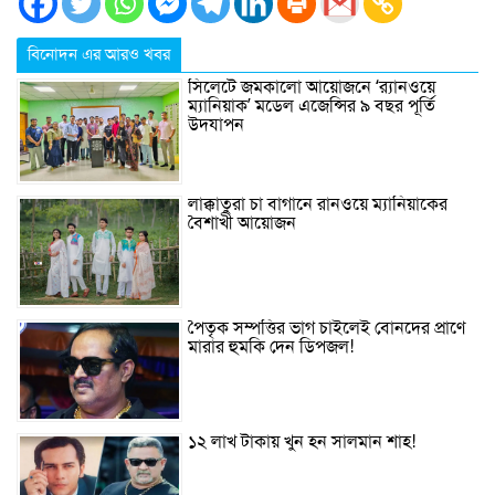
বিনোদন এর আরও খবর
সিলেটে জমকালো আয়োজনে ‘র‍্যানওয়ে
ম্যানিয়াক’ মডেল এজেন্সির ৯ বছর পূর্তি
উদযাপন
লাক্কাতুরা চা বাগানে রানওয়ে ম্যানিয়াকের
বৈশাখী আয়োজন
পৈতৃক সম্পত্তির ভাগ চাইলেই বোনদের প্রাণে
মারার হুমকি দেন ডিপজল!
১২ লাখ টাকায় খুন হন সালমান শাহ!