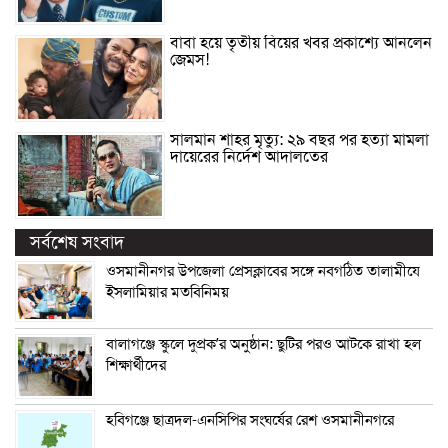
বাবা হয়ে তৃতীয় বিয়ের খবর প্রকাশ্যে আনলেন
জেমস!
সালমান শাহর মৃত্যু: ২৯ বছর পর হত্যা মামলা
দায়েরের নির্দেশ আদালতের
সর্বশেষ সংবাদ
ওসমানীনগর উপজেলা প্রেসক্লাবের সঙ্গে নবগঠিত তালামীযে
ইসলামিয়ার মতবিনিময়
বালাগঞ্জে স্কুলে দুপ্রক’র অনুষ্ঠান: ছুটির পরও আটকে রাখা হল
শিক্ষার্থীদের
হবিগঞ্জে ছাত্রদল-এনসিপির সংঘর্ষের রেশ ওসমানীনগরে