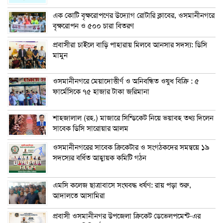
এক কোটি বৃক্ষরোপণের উদ্যোগ রোটারি ক্লাবের, ওসমানীনগরে
বৃক্ষরোপন ও ৫০০ চারা বিতরণ
প্রবাসীরা চাইলে বাড়ি পাহারায় মিলবে আনসার সদস্য: ডিসি
মামুন
ওসমানীনগরে মেয়াদোত্তীর্ণ ও অনিবন্ধিত ওষুধ বিক্রি : ৫
ফার্মেসিকে ৭৫ হাজার টাকা জরিমানা
শাহজালাল (রহ.) মাজারে সিন্ডিকেট নিয়ে ভয়াবহ তথ্য দিলেন
সাবেক ডিসি সারোয়ার আলম
ওসমানীনগরের সাবেক ক্রিকেটার ও সংগঠকদের সমন্বয়ে ১৯
সদস্যের বর্ধিত আহ্বায়ক কমিটি গঠন
এম‌সি কলেজ ছাত্রাবাসে সংঘবদ্ধ ধর্ষণ: রায় পড়া শুরু,
আদালতে আসামিরা
প্রবাসী ওসমানীনগর উপজেলা ক্রিকেট ডেভেলপমেন্ট-এর