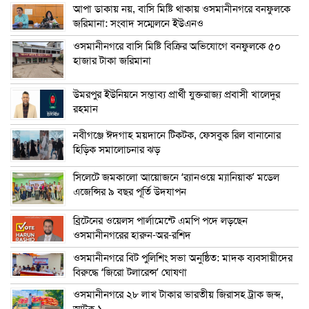
আপা ডাকায় নয়, বাসি মিষ্টি থাকায় ওসমানীনগরে বনফুলকে
জরিমানা: সংবাদ সম্মেলনে ইউএনও
ওসমানীনগরে বাসি মিষ্টি বিক্রির অভিযোগে বনফুলকে ৫০
হাজার টাকা জরিমানা
উমরপুর ইউনিয়নে সম্ভাব্য প্রার্থী যুক্তরাজ্য প্রবাসী খালেদুর
রহমান
নবীগঞ্জে ঈদগাহ ময়দানে টিকটক, ফেসবুক রিল বানানোর
হিড়িক সমালোচনার ঝড়
সিলেটে জমকালো আয়োজনে ‘র‍্যানওয়ে ম্যানিয়াক’ মডেল
এজেন্সির ৯ বছর পূর্তি উদযাপন
ব্রিটেনের ওয়েলস পার্লামেন্টে এমপি পদে লড়ছেন
ওসমানীনগরের হারুন-অর-রশিদ
ওসমানীনগরে বিট পুলিশিং সভা অনুষ্ঠিত: মাদক ব্যবসায়ীদের
বিরুদ্ধে ‘জিরো টলারেন্স’ ঘোষণা
ওসমানীনগরে ২৮ লাখ টাকার ভারতীয় জিরাসহ ট্রাক জব্দ,
আটক ১