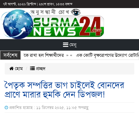
৭ই আগস্ট, ২০২৬ খ্রিস্টাব্দ
|
২৩শে শ্রাবণ, ১৪৩৩ বঙ্গাব্দ
মেনু
সর্বশেষ
ুটির পরও আটকে রাখা হল শিক্ষার্থীদের
» «
এক কোটি বৃক্ষরোপণের উদ্যোগ রোটারি ক্
হোম
প্রচ্ছদ
পৈতৃক সম্পত্তির ভাগ চাইলেই বোনদের
প্রাণে মারার হুমকি দেন ডিপজল!
প্রকাশিত হয়েছে : ১১ ডিসেম্বর ২০২৫, ১১:০৫ অপরাহ্ণ