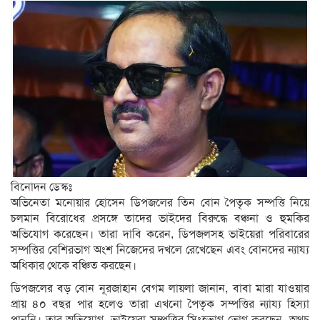
বিনোদন ডেস্কঃ
অভিনেতা মনোয়ার হোসেন ডিপজলের তিন বোন পৈতৃক সম্পত্তি নিয়ে
চলমান বিরোধের প্রসঙ্গে তাদের ভাইদের বিরুদ্ধে বঞ্চনা ও হুমকির
অভিযোগ করেছেন। তারা দাবি করেন, ডিপজলসহ ভাইয়েরা পরিবারের
সম্পত্তির বেশিরভাগ অংশ নিজেদের দখলে রেখেছেন এবং বোনদের ন্যায্য
অধিকার থেকে বঞ্চিত করছেন।
ডিপজলের বড় বোন নূরজাহান বেগম লায়লা জানান, বাবা মারা যাওয়ার
প্রায় ৪০ বছর পার হলেও তারা এখনো পৈতৃক সম্পত্তির ন্যায্য হিস্যা
পাননি। তার অভিযোগ, ভাইয়েরা সম্পত্তির সিংহভাগ ভোগ করছেন, অথচ