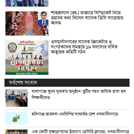
শাহজালাল (রহ.) মাজারে সিন্ডিকেট নিয়ে
ভয়াবহ তথ্য দিলেন সাবেক ডিসি সারোয়ার
আলম
ওসমানীনগরের সাবেক ক্রিকেটার ও
সংগঠকদের সমন্বয়ে ১৯ সদস্যের বর্ধিত
আহ্বায়ক কমিটি গঠন
সর্বশেষ সংবাদ
বালাগঞ্জে স্কুলে দুপ্রক’র অনুষ্ঠান: ছুটির পরও আটকে রাখা হল
শিক্ষার্থীদের
হবিগঞ্জে ছাত্রদল-এনসিপির সংঘর্ষের রেশ ওসমানীনগরে
এক কোটি বৃক্ষরোপণের উদ্যোগ রোটারি ক্লাবের, ওসমানীনগরে