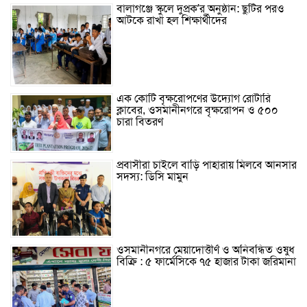
বালাগঞ্জে স্কুলে দুপ্রক’র অনুষ্ঠান: ছুটির পরও
আটকে রাখা হল শিক্ষার্থীদের
এক কোটি বৃক্ষরোপণের উদ্যোগ রোটারি
ক্লাবের, ওসমানীনগরে বৃক্ষরোপন ও ৫০০
চারা বিতরণ
প্রবাসীরা চাইলে বাড়ি পাহারায় মিলবে আনসার
সদস্য: ডিসি মামুন
ওসমানীনগরে মেয়াদোত্তীর্ণ ও অনিবন্ধিত ওষুধ
বিক্রি : ৫ ফার্মেসিকে ৭৫ হাজার টাকা জরিমানা