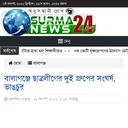
৬ই আগস্ট, ২০২৬ খ্রিস্টাব্দ
|
২২শে শ্রাবণ, ১৪৩৩ বঙ্গাব্দ
মেনু
সর্বশেষ
ন: ছুটির পরও আটকে রাখা হল শিক্ষার্থীদের
» «
এক কোটি বৃক্ষরোপণের উদ্যোগ রোটারি
হোম
বালাগঞ্জ
বালাগঞ্জে ছাত্রলীগের দুই গ্রুপের সংঘর্ষ,
ভাঙচুর
প্রকাশিত হয়েছে : ২১ আগস্ট ২০১৬, ৫:১৪ অপরাহ্ণ