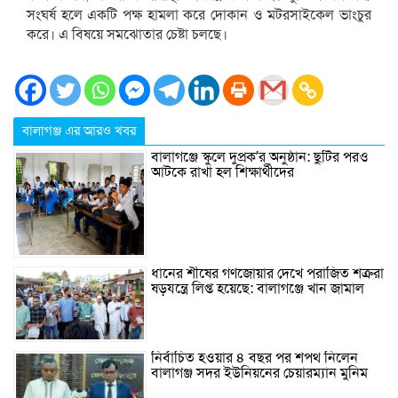
সংঘর্ষ হলে একটি পক্ষ হামলা করে দোকান ও মটরসাইকেল ভাংচুর
করে। এ বিষয়ে সমঝোতার চেষ্টা চলছে।
বালাগঞ্জ এর আরও খবর
বালাগঞ্জে স্কুলে দুপ্রক’র অনুষ্ঠান: ছুটির পরও
আটকে রাখা হল শিক্ষার্থীদের
ধানের শীষের গণজোয়ার দেখে পরাজিত শত্রুরা
ষড়যন্ত্রে লিপ্ত হয়েছে: বালাগঞ্জে খান জামাল
নির্বাচিত হওয়ার ৪ বছর পর শপথ নিলেন
বালাগঞ্জ সদর ইউনিয়নের চেয়ারম্যান মুনিম