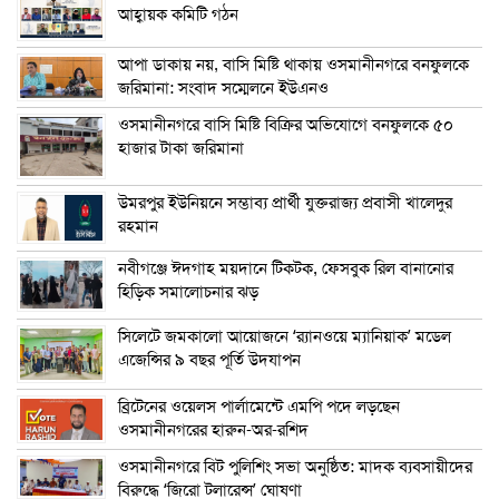
আহ্বায়ক কমিটি গঠন
আপা ডাকায় নয়, বাসি মিষ্টি থাকায় ওসমানীনগরে বনফুলকে
জরিমানা: সংবাদ সম্মেলনে ইউএনও
ওসমানীনগরে বাসি মিষ্টি বিক্রির অভিযোগে বনফুলকে ৫০
হাজার টাকা জরিমানা
উমরপুর ইউনিয়নে সম্ভাব্য প্রার্থী যুক্তরাজ্য প্রবাসী খালেদুর
রহমান
নবীগঞ্জে ঈদগাহ ময়দানে টিকটক, ফেসবুক রিল বানানোর
হিড়িক সমালোচনার ঝড়
সিলেটে জমকালো আয়োজনে ‘র‍্যানওয়ে ম্যানিয়াক’ মডেল
এজেন্সির ৯ বছর পূর্তি উদযাপন
ব্রিটেনের ওয়েলস পার্লামেন্টে এমপি পদে লড়ছেন
ওসমানীনগরের হারুন-অর-রশিদ
ওসমানীনগরে বিট পুলিশিং সভা অনুষ্ঠিত: মাদক ব্যবসায়ীদের
বিরুদ্ধে ‘জিরো টলারেন্স’ ঘোষণা