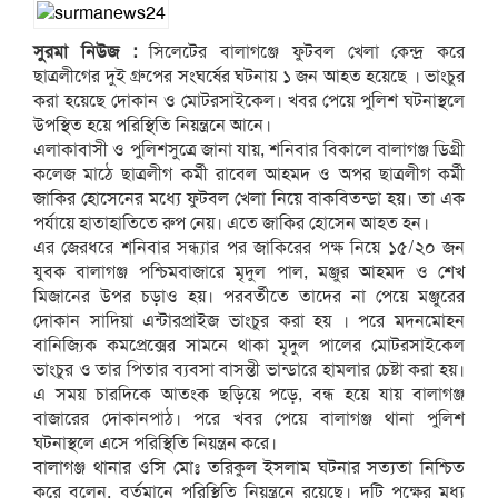
সুরমা নিউজ :
সিলেটের বালাগঞ্জে ফুটবল খেলা কেন্দ্র করে
ছাত্রলীগের দুই গ্রুপের সংঘর্ষের ঘটনায় ১ জন আহত হয়েছে । ভাংচুর
করা হয়েছে দোকান ও মোটরসাইকেল। খবর পেয়ে পুলিশ ঘটনাস্থলে
উপস্থিত হয়ে পরিস্থিতি নিয়ন্ত্রনে আনে।
এলাকাবাসী ও পুলিশসুত্রে জানা যায়, শনিবার বিকালে বালাগঞ্জ ডিগ্রী
কলেজ মাঠে ছাত্রলীগ কর্মী রাবেল আহমদ ও অপর ছাত্রলীগ কর্মী
জাকির হোসেনের মধ্যে ফুটবল খেলা নিয়ে বাকবিতন্ডা হয়। তা এক
পর্যায়ে হাতাহাতিতে রুপ নেয়। এতে জাকির হোসেন আহত হন।
এর জেরধরে শনিবার সন্ধ্যার পর জাকিরের পক্ষ নিয়ে ১৫/২০ জন
যুবক বালাগঞ্জ পশ্চিমবাজারে মৃদুল পাল, মঞ্জুর আহমদ ও শেখ
মিজানের উপর চড়াও হয়। পরবর্তীতে তাদের না পেয়ে মঞ্জুরের
দোকান সাদিয়া এন্টারপ্রাইজ ভাংচুর করা হয় । পরে মদনমোহন
বানিজ্যিক কমপ্রেক্সের সামনে থাকা মৃদুল পালের মোটরসাইকেল
ভাংচুর ও তার পিতার ব্যবসা বাসন্তী ভান্ডারে হামলার চেষ্টা করা হয়।
এ সময় চারদিকে আতংক ছড়িয়ে পড়ে, বন্ধ হয়ে যায় বালাগঞ্জ
বাজারের দোকানপাঠ। পরে খবর পেয়ে বালাগঞ্জ থানা পুলিশ
ঘটনাস্থলে এসে পরিস্থিতি নিয়ন্ত্রন করে।
বালাগঞ্জ থানার ওসি মোঃ তরিকুল ইসলাম ঘটনার সত্যতা নিশ্চিত
করে বলেন, বর্তমানে পরিস্থিতি নিয়ন্ত্রনে রয়েছে। দুটি পক্ষের মধ্য