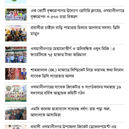
এক কোটি বৃক্ষরোপণের উদ্যোগ রোটারি ক্লাবের, ওসমানীনগরে
বৃক্ষরোপন ও ৫০০ চারা বিতরণ
প্রবাসীরা চাইলে বাড়ি পাহারায় মিলবে আনসার সদস্য: ডিসি
মামুন
ওসমানীনগরে মেয়াদোত্তীর্ণ ও অনিবন্ধিত ওষুধ বিক্রি : ৫
ফার্মেসিকে ৭৫ হাজার টাকা জরিমানা
শাহজালাল (রহ.) মাজারে সিন্ডিকেট নিয়ে ভয়াবহ তথ্য দিলেন
সাবেক ডিসি সারোয়ার আলম
ওসমানীনগরের সাবেক ক্রিকেটার ও সংগঠকদের সমন্বয়ে ১৯
সদস্যের বর্ধিত আহ্বায়ক কমিটি গঠন
এম‌সি কলেজ ছাত্রাবাসে সংঘবদ্ধ ধর্ষণ: রায় পড়া শুরু,
আদালতে আসামিরা
প্রবাসী ওসমানীনগর উপজেলা ক্রিকেট ডেভেলপমেন্ট-এর