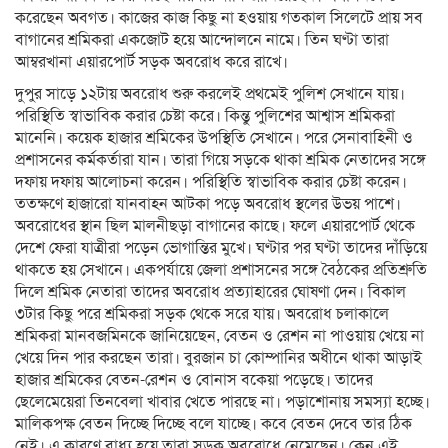
করেছেন অবগত। কাজের কাজ কিছু না হওয়ায় গতকাল সিলেটে প্রায় সব
বাগানের শ্রমিকরা একজোট হয়ে আন্দোলনে নামে। তিন ঘণ্টা তারা
আম্বরখানা এয়ারপোর্ট সড়ক অবরোধ করে রাখে।
দুপুর সাড়ে ১২টায় অবরোধ শুরু করলেই প্রথমেই পুলিশ সেখানে যায়।
পরিস্থিতি স্বাভাবিক করার চেষ্টা করে। কিন্তু পুলিশের আশ্বাস শ্রমিকরা
মানেনি। কয়েক হাজার শ্রমিকের উপস্থিতি সেখানে। পরে সেনাবাহিনী ও
প্রশাসনের কর্মকর্তারা যান। তারা গিয়ে সড়কে থাকা শ্রমিক নেতাদের সঙ্গে
দফায় দফায় আলোচনা করেন। পরিস্থিতি স্বাভাবিক করার চেষ্টা করেন।
ততক্ষণে হাজারো যানবাহন আটকা পড়ে অবরোধ স্থলের উভয় পাশে।
অবরোধের স্থান ছিল মালনীছড়া বাগানের কাছে। ফলে এয়ারপোর্ট থেকে
দেশে ফেরা যাত্রীরা পড়েন ভোগান্তির মুখে। ঘণ্টার পর ঘণ্টা তাদের দাঁড়িয়ে
থাকতে হয় সেখানে। একপর্যায়ে জেলা প্রশাসনের সঙ্গে বৈঠকের প্রতিশ্রুতি
দিলে শ্রমিক নেতারা তাদের অবরোধ প্রত্যাহারের ঘোষণা দেন। বিকাল
৩টার কিছু পরে শ্রমিকরা সড়ক থেকে সরে যায়। অবরোধ চলাকালে
শ্রমিকরা মানবজমিনকে জানিয়েছেন, বেতন ও রেশন না পাওয়ায় খেয়ে না
খেয়ে দিন পার করছেন তারা। বুরজান চা কোম্পানির অধীনে থাকা আড়াই
হাজার শ্রমিকের বেতন-রেশন ও বোনাস বকেয়া পড়েছে। তাদের
ছেলেমেয়েরা তিনবেলা খাবার খেতে পারছে না। পড়াশোনায় সমস্যা হচ্ছে।
মালিকপক্ষ বেতন দিচ্ছে দিচ্ছে বলে যাচ্ছে। কবে বেতন দেবে তার ঠিক
নেই। এ কারণে বাধ্য হয়ে তারা সড়ক অবরোধে নেমেছেন। কেন এই