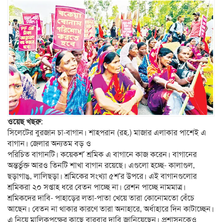
ওয়েছ খছরু
:
সিলেটের বুরজান চা-বাগান। শাহপরান (রহ.) মাজার এলাকার পাশেই এ
বাগান। জেলার অন্যতম বড় ও
পরিচিত বাগানটি। কয়েকশ’ শ্রমিক এ বাগানে কাজ করেন। বাগানের
অন্তর্ভুক্ত আরও তিনটি শাখা বাগান রয়েছে। এগুলো হচ্ছে- কালাগুল,
ছড়াগাঙ, লালিছড়া। শ্রমিকের সংখ্যা ৫শ’র উপরে। এই বাগানগুলোর
শ্রমিকরা ২০ সপ্তাহ ধরে বেতন পাচ্ছে না। রেশন পাচ্ছে নামমাত্র।
শ্রমিকদের দাবি- পাহাড়ের লতা-পাতা খেয়ে তারা কোনোমতো বেঁচে
আছেন। বেতন না থাকার কারণে তারা অনাহারে, অর্ধাহারে দিন কাটাচ্ছেন।
এ নিয়ে মালিকপক্ষের কাছে বারবার দাবি জানিয়েছেন। প্রশাসনকেও