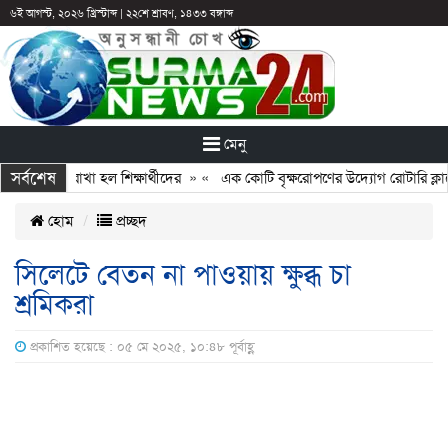
৬ই আগস্ট, ২০২৬ খ্রিস্টাব্দ
|
২২শে শ্রাবণ, ১৪৩৩ বঙ্গাব্দ
মেনু
সর্বশেষ
পরও আটকে রাখা হল শিক্ষার্থীদের
» «
এক কোটি বৃক্ষরোপণের উদ্যোগ রোটারি ক্লাবে
হোম
প্রচ্ছদ
সিলেটে বেতন না পাওয়ায় ক্ষুব্ধ চা
শ্রমিকরা
প্রকাশিত হয়েছে : ০৫ মে ২০২৫, ১০:৪৮ পূর্বাহ্ণ