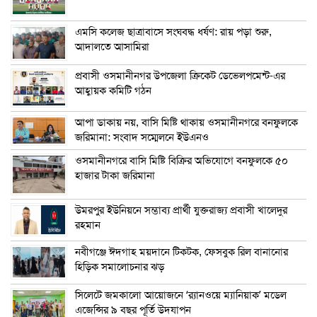
এম‌সি কলেজ ছাত্রাবাসে সংঘবদ্ধ ধর্ষণ: রায় পড়া শুরু,
আদালতে আসামিরা
প্রবাসী ওসমানীনগর উপজেলা ক্রিকেট ডেভেলপমেন্ট-এর
আহ্বায়ক কমিটি গঠন
আপা ডাকায় নয়, বাসি মিষ্টি থাকায় ওসমানীনগরে বনফুলকে
জরিমানা: সংবাদ সম্মেলনে ইউএনও
ওসমানীনগরে বাসি মিষ্টি বিক্রির অভিযোগে বনফুলকে ৫০
হাজার টাকা জরিমানা
উমরপুর ইউনিয়নে সম্ভাব্য প্রার্থী যুক্তরাজ্য প্রবাসী খালেদুর
রহমান
নবীগঞ্জে ঈদগাহ ময়দানে টিকটক, ফেসবুক রিল বানানোর
হিড়িক সমালোচনার ঝড়
সিলেটে জমকালো আয়োজনে ‘র‍্যানওয়ে ম্যানিয়াক’ মডেল
এজেন্সির ৯ বছর পূর্তি উদযাপন