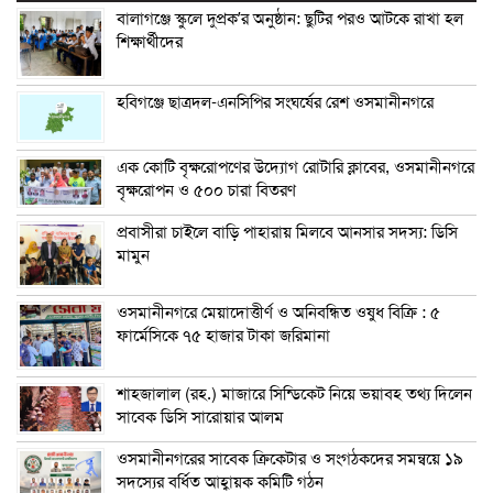
বালাগঞ্জে স্কুলে দুপ্রক’র অনুষ্ঠান: ছুটির পরও আটকে রাখা হল
শিক্ষার্থীদের
হবিগঞ্জে ছাত্রদল-এনসিপির সংঘর্ষের রেশ ওসমানীনগরে
এক কোটি বৃক্ষরোপণের উদ্যোগ রোটারি ক্লাবের, ওসমানীনগরে
বৃক্ষরোপন ও ৫০০ চারা বিতরণ
প্রবাসীরা চাইলে বাড়ি পাহারায় মিলবে আনসার সদস্য: ডিসি
মামুন
ওসমানীনগরে মেয়াদোত্তীর্ণ ও অনিবন্ধিত ওষুধ বিক্রি : ৫
ফার্মেসিকে ৭৫ হাজার টাকা জরিমানা
শাহজালাল (রহ.) মাজারে সিন্ডিকেট নিয়ে ভয়াবহ তথ্য দিলেন
সাবেক ডিসি সারোয়ার আলম
ওসমানীনগরের সাবেক ক্রিকেটার ও সংগঠকদের সমন্বয়ে ১৯
সদস্যের বর্ধিত আহ্বায়ক কমিটি গঠন