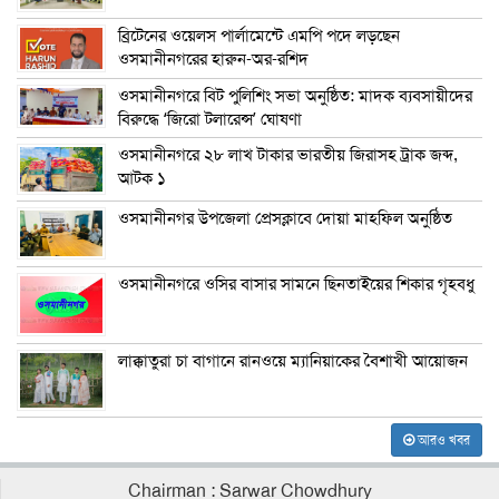
ব্রিটেনের ওয়েলস পার্লামেন্টে এমপি পদে লড়ছেন
ওসমানীনগরের হারুন-অর-রশিদ
ওসমানীনগরে বিট পুলিশিং সভা অনুষ্ঠিত: মাদক ব্যবসায়ীদের
বিরুদ্ধে ‘জিরো টলারেন্স’ ঘোষণা
ওসমানীনগরে ২৮ লাখ টাকার ভারতীয় জিরাসহ ট্রাক জব্দ,
আটক ১
ওসমানীনগর উপজেলা প্রেসক্লাবে দোয়া মাহফিল অনুষ্ঠিত
ওসমানীনগরে ওসির বাসার সামনে ছিনতাইয়ের শিকার গৃহবধু
লাক্কাতুরা চা বাগানে রানওয়ে ম্যানিয়াকের বৈশাখী আয়োজন
আরও খবর
Chairman : Sarwar Chowdhury