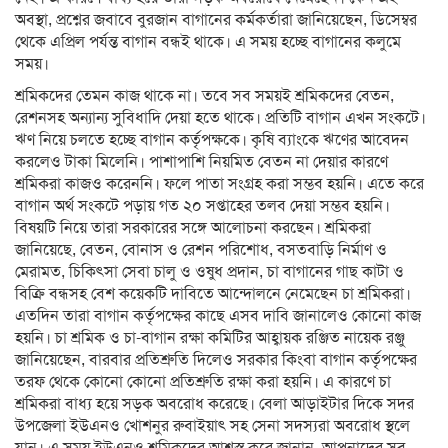
অবস্থা, প্রশ্নের জবাবে বুরজান বাগানের কর্মকর্তারা জানিয়েছেন, ডিসেম্বর
থেকে এপ্রিল পর্যন্ত বাগান বন্ধই থাকে। এ সময় হচ্ছে বাগানের কলুমে
সময়।
শ্রমিকদের তেমন কাজ থাকে না। তবে সব সময়ই শ্রমিকদের বেতন,
রেশনসহ অন্যান্য সুবিধাদি দেয়া হতে থাকে। প্রতিটি বাগান এখন সংকটে।
ঋণ নিয়ে চলতে হচ্ছে বাগান কর্তৃপক্ষকে। কৃষি ব্যাংকে ঋণের আবেদন
করলেও টাকা মিলেনি। পাশাপাশি নিয়মিত বেতন না দেয়ার কারণে
শ্রমিকরা কাজও করেননি। ফলে পাতা সংগ্রহ করা সম্ভব হয়নি। এতে করে
বাগান অর্থ সংকটে পড়ায় গত ২০ সপ্তাহের তলব দেয়া সম্ভব হয়নি।
বিষয়টি নিয়ে তারা সরকারের সঙ্গে আলোচনা করছেন। শ্রমিকরা
জানিয়েছে, বেতন, বোনাস ও রেশন পরিশোধ, বসতবাড়ি নির্মাণ ও
মেরামত, চিকিৎসা সেবা চালু ও ওষুধ প্রদান, চা বাগানের গাছ কাটা ও
বিক্রি বন্ধসহ বেশ কয়েকটি দাবিতে আন্দোলনে নেমেছেন চা শ্রমিকরা।
এতদিন তারা বাগান কর্তৃপক্ষের কাছে এসব দাবি জানালেও কোনো কাজ
হয়নি। চা শ্রমিক ও চা-বাগান রক্ষা কমিটির আহ্বায়ক রঞ্জিত নায়েক রঞ্জু
জানিয়েছেন, বারবার প্রতিশ্রুতি দিলেও সরকার কিংবা বাগান কর্তৃপক্ষের
তরফ থেকে কোনো কোনো প্রতিশ্রুতি রক্ষা করা হয়নি। এ কারণে চা
শ্রমিকরা বাধ্য হয়ে সড়ক অবরোধ করেছে। বেলা আড়াইটার দিকে সদর
উপজেলা ইউএনও খোশনুর রুবাইয়াৎ সহ সেনা সদস্যরা অবরোধ স্থলে
যান। এ সময় ইউএনও শ্রমিকদের আশ্বস্ত করে জানান, আপনাদের সব