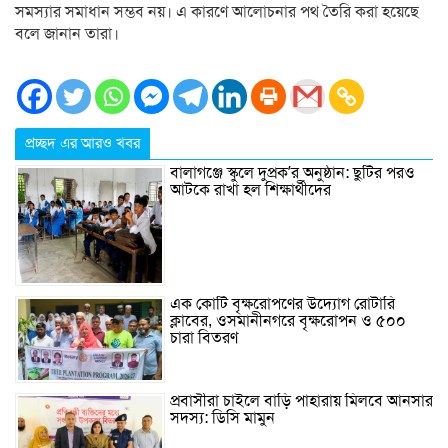
সমস্যার সমাধান সম্ভব নয়। এ কারণে আলোচনার পথ তৈরি করা হয়েছে
বলে জানান তারা।
প্রচ্ছদ এর আরও খবর
বালাগঞ্জে স্কুলে দুপ্রক’র অনুষ্ঠান: ছুটির পরও
আটকে রাখা হল শিক্ষার্থীদের
এক কোটি বৃক্ষরোপণের উদ্যোগ রোটারি
ক্লাবের, ওসমানীনগরে বৃক্ষরোপন ও ৫০০
চারা বিতরণ
প্রবাসীরা চাইলে বাড়ি পাহারায় মিলবে আনসার
সদস্য: ডিসি মামুন