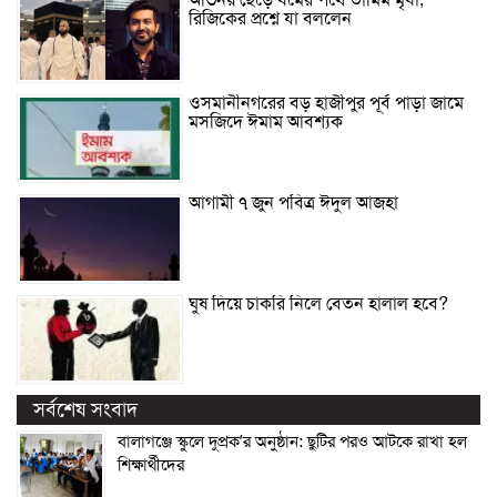
অভিনয় ছেড়ে ধর্মের পথে তামিম মৃধা,
রিজিকের প্রশ্নে যা বললেন
ওসমানীনগরের বড় হাজীপুর পূর্ব পাড়া জামে
মসজিদে ঈমাম আবশ্যক
আগামী ৭ জুন পবিত্র ঈদুল আজহা
ঘুষ দিয়ে চাকরি নিলে বেতন হালাল হবে?
সর্বশেষ সংবাদ
বালাগঞ্জে স্কুলে দুপ্রক’র অনুষ্ঠান: ছুটির পরও আটকে রাখা হল
শিক্ষার্থীদের