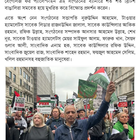
বেংগলিজ ফর প্যালেস্টাইন এই সংগঠনের ব্যানারে শত শত ব্রিটিশ
বাঙালিরা সমবেত হয়ে মুখরিত করে বিক্ষোভ প্রদর্শন করেন।
এতে অংশ নেন সংগঠনের সভাপতি নুরুউদ্দিন আহমেদ, টাওয়ার
হ্যামলেটস্ সাবেক লিডার রাজনউদ্দিন জালাল, সাবেক কাউন্সিলার আকিক
রহমান, রফিক উল্লাহ, সংগঠনের সম্পাদক আনসার আহমেদ উল্লাহ, শেখ
নুর, সাবেক টাওয়ার হ্যামলেটস্ মেয়র সাইফুল আলম, ফারুক খান, সৈয়দ
গুলাব আলী, সাংবাদিক এনাম হক, সাবেক কাউন্সিলার রফিক উদ্দিন,
সাংবাদিক জুয়েল রাজ, সাংবাদিক শাহেদ রহমান, ফয়জুল আহমেদ সেলিম,
খলিল রহমানসহ বহুজাতিক মানুষেরা।