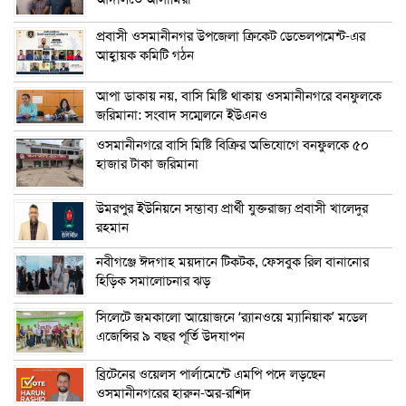
প্রবাসী ওসমানীনগর উপজেলা ক্রিকেট ডেভেলপমেন্ট-এর
আহ্বায়ক কমিটি গঠন
আপা ডাকায় নয়, বাসি মিষ্টি থাকায় ওসমানীনগরে বনফুলকে
জরিমানা: সংবাদ সম্মেলনে ইউএনও
ওসমানীনগরে বাসি মিষ্টি বিক্রির অভিযোগে বনফুলকে ৫০
হাজার টাকা জরিমানা
উমরপুর ইউনিয়নে সম্ভাব্য প্রার্থী যুক্তরাজ্য প্রবাসী খালেদুর
রহমান
নবীগঞ্জে ঈদগাহ ময়দানে টিকটক, ফেসবুক রিল বানানোর
হিড়িক সমালোচনার ঝড়
সিলেটে জমকালো আয়োজনে ‘র‍্যানওয়ে ম্যানিয়াক’ মডেল
এজেন্সির ৯ বছর পূর্তি উদযাপন
ব্রিটেনের ওয়েলস পার্লামেন্টে এমপি পদে লড়ছেন
ওসমানীনগরের হারুন-অর-রশিদ