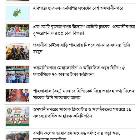
হবিগঞ্জে ছাত্রদল-এনসিপির সংঘর্ষের রেশ ওসমানীনগরে
এক কোটি বৃক্ষরোপণের উদ্যোগ রোটারি ক্লাবের, ওসমানীনগরে
বৃক্ষরোপন ও ৫০০ চারা বিতরণ
প্রবাসীরা চাইলে বাড়ি পাহারায় মিলবে আনসার সদস্য: ডিসি
মামুন
ওসমানীনগরে মেয়াদোত্তীর্ণ ও অনিবন্ধিত ওষুধ বিক্রি : ৫
ফার্মেসিকে ৭৫ হাজার টাকা জরিমানা
শাহজালাল (রহ.) মাজারে সিন্ডিকেট নিয়ে ভয়াবহ তথ্য দিলেন
সাবেক ডিসি সারোয়ার আলম
ওসমানীনগরের সাবেক ক্রিকেটার ও সংগঠকদের সমন্বয়ে ১৯
সদস্যের বর্ধিত আহ্বায়ক কমিটি গঠন
এম‌সি কলেজ ছাত্রাবাসে সংঘবদ্ধ ধর্ষণ: রায় পড়া শুরু,
আদালতে আসামিরা