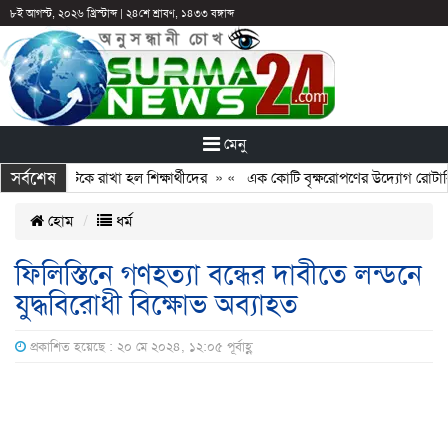
৮ই আগস্ট, ২০২৬ খ্রিস্টাব্দ
|
২৪শে শ্রাবণ, ১৪৩৩ বঙ্গাব্দ
মেনু
সর্বশেষ
ুটির পরও আটকে রাখা হল শিক্ষার্থীদের
» «
এক কোটি বৃক্ষরোপণের উদ্যোগ রোটারি ক্
হোম
ধর্ম
ফিলিস্তিনে গণহত্যা বন্ধের দাবীতে লন্ডনে
যুদ্ধবিরোধী বিক্ষোভ অব্যাহত
প্রকাশিত হয়েছে : ২০ মে ২০২৪, ১২:০৫ পূর্বাহ্ণ