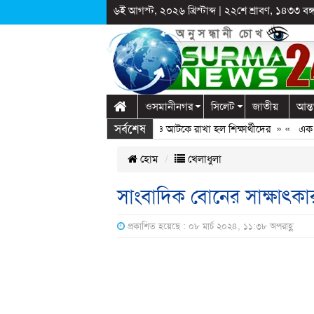
৬ই আগস্ট, ২০২৬ খ্রিস্টাব্দ
|
২২শে শ্রাবণ, ১৪৩৩ বঙ্গা
ওসমানীনগর
সিলেট
জাতীয়
আন্ত
সর্বশেষ
ঞ্জে স্কুলে দুপ্রক’র অনুষ্ঠান: ছুটির পরও আটকে রাখা হল শিক্ষার্থীদের
» «
এক কোটি ব
হোম
খেলাধুলা
সাংবাদিক বোনের সাক্ষাৎকা
প্রকাশিত হয়েছে : ০৮ মার্চ ২০২৪, ১১:৩৮ অপরাহ্ণ