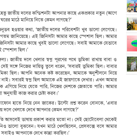
েহেতু জাতীয় দলের কন্ডিশনটা আপনার কাছে একপ্রকার নতুন (আগে
ঘরের মাঠে মানিয়ে নিতে কেমন লাগছে?’
’ অনুভব হওয়ার কথা, ‘জাতীয় দলের পরিবেশটা খুব ভালো লেগেছে।
্বাগতম জানিয়েছে। এই জিনিসটা আমার কাছে স্পেশাল ছিল। আমার
 জিনিসটা আমার কাছে খুবই ভালো লেগেছে। সবাই আমাকে যেভাবে
 স্পেশাল ছিল।’
ল্য। জাতীয় দলে খেলার স্বপ্ন পূরণের পথে ভূমিকা রাখায় বাবা ও
েই সঙ্গে নিজের দায়িত্ব তুলে ধরেন, ‘সবারই ভূমিকা ছিল। বাবার
ভূমিকা ছিল। আপনি অনেক কষ্ট করেছেন, আমাকে অনুশীলনে নিয়ে
নাই। সবারই স্বপ্ন ছিল আমাকে এই জায়গাতে দেখার। এখন আমার
কে এগিয়ে নিয়ে যেতে পারি, নিজের দেশকে জেতাতে পারি। আমার
 অনুযায়ী কাজ করার চেষ্টা করব।’
োফোন হাতে নিয়ে নেন জাকের। উল্টো প্রশ্ন করেন বোনকে, ‘এবার
তীয় দলে খেলতে দেখে আপনার কেমন লাগছে?’
ূতি আসলেই ভাষায় প্রকাশ করার মতো না। সেই ছোটোবেলা থেকেই
িও ভালো বুঝবেন। যখন মাঠে খেলছিলেন, প্রেসবক্সে বসে আমার
র সবাইও আপনাকে দেখে কান্না করছিল।’