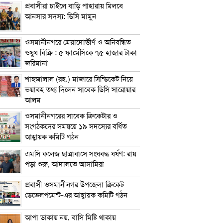
প্রবাসীরা চাইলে বাড়ি পাহারায় মিলবে
আনসার সদস্য: ডিসি মামুন
ওসমানীনগরে মেয়াদোত্তীর্ণ ও অনিবন্ধিত
ওষুধ বিক্রি : ৫ ফার্মেসিকে ৭৫ হাজার টাকা
জরিমানা
শাহজালাল (রহ.) মাজারে সিন্ডিকেট নিয়ে
ভয়াবহ তথ্য দিলেন সাবেক ডিসি সারোয়ার
আলম
ওসমানীনগরের সাবেক ক্রিকেটার ও
সংগঠকদের সমন্বয়ে ১৯ সদস্যের বর্ধিত
আহ্বায়ক কমিটি গঠন
এম‌সি কলেজ ছাত্রাবাসে সংঘবদ্ধ ধর্ষণ: রায়
পড়া শুরু, আদালতে আসামিরা
প্রবাসী ওসমানীনগর উপজেলা ক্রিকেট
ডেভেলপমেন্ট-এর আহ্বায়ক কমিটি গঠন
আপা ডাকায় নয়, বাসি মিষ্টি থাকায়