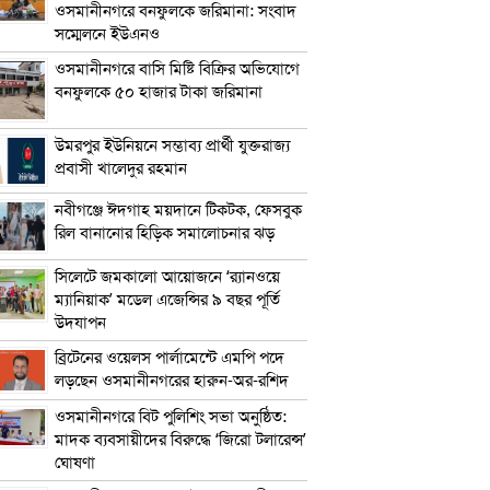
ওসমানীনগরে বনফুলকে জরিমানা: সংবাদ
সম্মেলনে ইউএনও
ওসমানীনগরে বাসি মিষ্টি বিক্রির অভিযোগে
বনফুলকে ৫০ হাজার টাকা জরিমানা
উমরপুর ইউনিয়নে সম্ভাব্য প্রার্থী যুক্তরাজ্য
প্রবাসী খালেদুর রহমান
নবীগঞ্জে ঈদগাহ ময়দানে টিকটক, ফেসবুক
রিল বানানোর হিড়িক সমালোচনার ঝড়
সিলেটে জমকালো আয়োজনে ‘র‍্যানওয়ে
ম্যানিয়াক’ মডেল এজেন্সির ৯ বছর পূর্তি
উদযাপন
ব্রিটেনের ওয়েলস পার্লামেন্টে এমপি পদে
লড়ছেন ওসমানীনগরের হারুন-অর-রশিদ
ওসমানীনগরে বিট পুলিশিং সভা অনুষ্ঠিত:
মাদক ব্যবসায়ীদের বিরুদ্ধে ‘জিরো টলারেন্স’
ঘোষণা