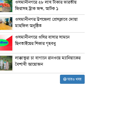
ওসমানীনগরে ২৮ লাখ টাকার ভারতীয়
জিরাসহ ট্রাক জব্দ, আটক ১
ওসমানীনগর উপজেলা প্রেসক্লাবে দোয়া
মাহফিল অনুষ্ঠিত
ওসমানীনগরে ওসির বাসার সামনে
ছিনতাইয়ের শিকার গৃহবধু
লাক্কাতুরা চা বাগানে রানওয়ে ম্যানিয়াকের
বৈশাখী আয়োজন
আরও খবর