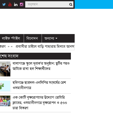
লাইফ স্টাইল
বিনোদন
অন্যান্য
 «
প্রবাসীরা চাইলে বাড়ি পাহারায় মিলবে আনসার সদস্য: ডিসি মামুন
» «
ওসমানী
্বশেষ সংবাদ
বালাগঞ্জে স্কুলে দুপ্রক’র অনুষ্ঠান: ছুটির পরও
আটকে রাখা হল শিক্ষার্থীদের
হবিগঞ্জে ছাত্রদল-এনসিপির সংঘর্ষের রেশ
ওসমানীনগরে
এক কোটি বৃক্ষরোপণের উদ্যোগ রোটারি
ক্লাবের, ওসমানীনগরে বৃক্ষরোপন ও ৫০০
চারা বিতরণ