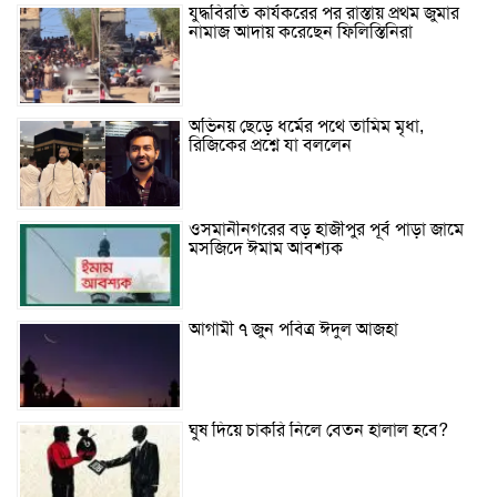
যুদ্ধবিরতি কার্যকরের পর রাস্তায় প্রথম জুমার
নামাজ আদায় করেছেন ফিলিস্তিনিরা
অভিনয় ছেড়ে ধর্মের পথে তামিম মৃধা,
রিজিকের প্রশ্নে যা বললেন
ওসমানীনগরের বড় হাজীপুর পূর্ব পাড়া জামে
মসজিদে ঈমাম আবশ্যক
আগামী ৭ জুন পবিত্র ঈদুল আজহা
ঘুষ দিয়ে চাকরি নিলে বেতন হালাল হবে?