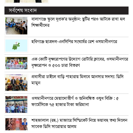
সর্বশেষ সংবাদ
বালাগঞ্জে স্কুলে দুপ্রক’র অনুষ্ঠান: ছুটির পরও আটকে রাখা হল
শিক্ষার্থীদের
হবিগঞ্জে ছাত্রদল-এনসিপির সংঘর্ষের রেশ ওসমানীনগরে
এক কোটি বৃক্ষরোপণের উদ্যোগ রোটারি ক্লাবের, ওসমানীনগরে
বৃক্ষরোপন ও ৫০০ চারা বিতরণ
প্রবাসীরা চাইলে বাড়ি পাহারায় মিলবে আনসার সদস্য: ডিসি
মামুন
ওসমানীনগরে মেয়াদোত্তীর্ণ ও অনিবন্ধিত ওষুধ বিক্রি : ৫
ফার্মেসিকে ৭৫ হাজার টাকা জরিমানা
শাহজালাল (রহ.) মাজারে সিন্ডিকেট নিয়ে ভয়াবহ তথ্য দিলেন
সাবেক ডিসি সারোয়ার আলম