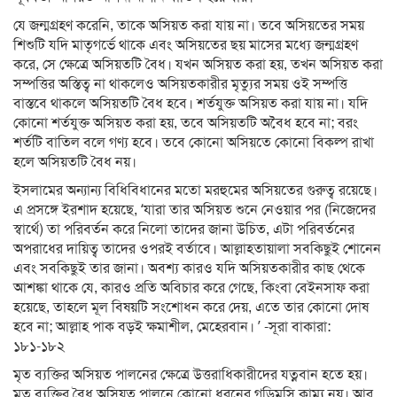
যে জন্মগ্রহণ করেনি, তাকে অসিয়ত করা যায় না। তবে অসিয়তের সময়
শিশুটি যদি মাতৃগর্ভে থাকে এবং অসিয়তের ছয় মাসের মধ্যে জন্মগ্রহণ
করে, সে ক্ষেত্রে অসিয়তটি বৈধ। যখন অসিয়ত করা হয়, তখন অসিয়ত করা
সম্পত্তির অস্তিত্ব না থাকলেও অসিয়তকারীর মৃত্যুর সময় ওই সম্পত্তি
বাস্তবে থাকলে অসিয়তটি বৈধ হবে। শর্তযুক্ত অসিয়ত করা যায় না। যদি
কোনো শর্তযুক্ত অসিয়ত করা হয়, তবে অসিয়তটি অবৈধ হবে না; বরং
শর্তটি বাতিল বলে গণ্য হবে। তবে কোনো অসিয়তে কোনো বিকল্প রাখা
হলে অসিয়তটি বৈধ নয়।
ইসলামের অন্যান্য বিধিবিধানের মতো মরহুমের অসিয়তের গুরুত্ব রয়েছে।
এ প্রসঙ্গে ইরশাদ হয়েছে, ‘যারা তার অসিয়ত শুনে নেওয়ার পর (নিজেদের
স্বার্থে) তা পরিবর্তন করে নিলো তাদের জানা উচিত, এটা পরিবর্তনের
অপরাধের দায়িত্ব তাদের ওপরই বর্তাবে। আল্লাহতায়ালা সবকিছুই শোনেন
এবং সবকিছুই তার জানা। অবশ্য কারও যদি অসিয়তকারীর কাছ থেকে
আশঙ্কা থাকে যে, কারও প্রতি অবিচার করে গেছে, কিংবা বেইনসাফ করা
হয়েছে, তাহলে মূল বিষয়টি সংশোধন করে দেয়, এতে তার কোনো দোষ
হবে না; আল্লাহ পাক বড়ই ক্ষমাশীল, মেহেরবান। ’ -সূরা বাকারা:
১৮১-১৮২
মৃত ব্যক্তির অসিয়ত পালনের ক্ষেত্রে উত্তরাধিকারীদের যত্নবান হতে হয়।
মৃত ব্যক্তির বৈধ অসিয়ত পালনে কোনো ধরনের গড়িমসি কাম্য নয়। আর