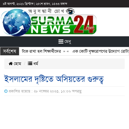
৯ই আগস্ট, ২০২৬ খ্রিস্টাব্দ
|
২৫শে শ্রাবণ, ১৪৩৩ বঙ্গাব্দ
মেনু
সর্বশেষ
 ছুটির পরও আটকে রাখা হল শিক্ষার্থীদের
» «
এক কোটি বৃক্ষরোপণের উদ্যোগ রোটারি ক
হোম
ধর্ম
ইসলামের দৃষ্টিতে অসিয়তের গুরুত্ব
প্রকাশিত হয়েছে : ২৮ নভেম্বর ২০২৩, ১০:০৬ অপরাহ্ণ