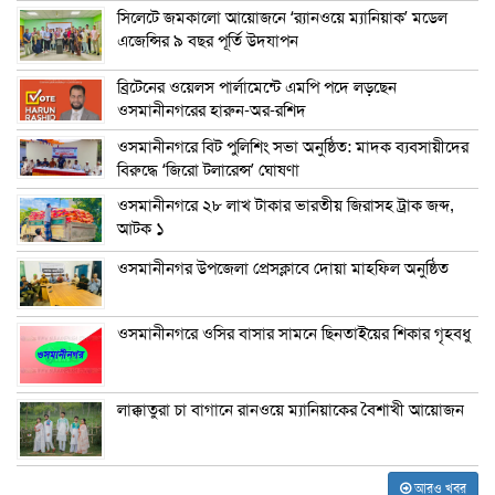
সিলেটে জমকালো আয়োজনে ‘র‍্যানওয়ে ম্যানিয়াক’ মডেল
এজেন্সির ৯ বছর পূর্তি উদযাপন
ব্রিটেনের ওয়েলস পার্লামেন্টে এমপি পদে লড়ছেন
ওসমানীনগরের হারুন-অর-রশিদ
ওসমানীনগরে বিট পুলিশিং সভা অনুষ্ঠিত: মাদক ব্যবসায়ীদের
বিরুদ্ধে ‘জিরো টলারেন্স’ ঘোষণা
ওসমানীনগরে ২৮ লাখ টাকার ভারতীয় জিরাসহ ট্রাক জব্দ,
আটক ১
ওসমানীনগর উপজেলা প্রেসক্লাবে দোয়া মাহফিল অনুষ্ঠিত
ওসমানীনগরে ওসির বাসার সামনে ছিনতাইয়ের শিকার গৃহবধু
লাক্কাতুরা চা বাগানে রানওয়ে ম্যানিয়াকের বৈশাখী আয়োজন
আরও খবর