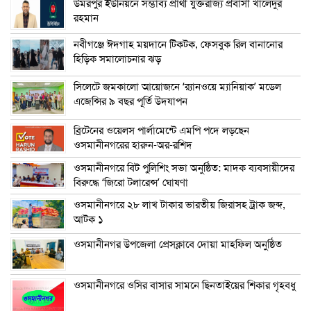
উমরপুর ইউনিয়নে সম্ভাব্য প্রার্থী যুক্তরাজ্য প্রবাসী খালেদুর
রহমান
নবীগঞ্জে ঈদগাহ ময়দানে টিকটক, ফেসবুক রিল বানানোর
হিড়িক সমালোচনার ঝড়
সিলেটে জমকালো আয়োজনে ‘র‍্যানওয়ে ম্যানিয়াক’ মডেল
এজেন্সির ৯ বছর পূর্তি উদযাপন
ব্রিটেনের ওয়েলস পার্লামেন্টে এমপি পদে লড়ছেন
ওসমানীনগরের হারুন-অর-রশিদ
ওসমানীনগরে বিট পুলিশিং সভা অনুষ্ঠিত: মাদক ব্যবসায়ীদের
বিরুদ্ধে ‘জিরো টলারেন্স’ ঘোষণা
ওসমানীনগরে ২৮ লাখ টাকার ভারতীয় জিরাসহ ট্রাক জব্দ,
আটক ১
ওসমানীনগর উপজেলা প্রেসক্লাবে দোয়া মাহফিল অনুষ্ঠিত
ওসমানীনগরে ওসির বাসার সামনে ছিনতাইয়ের শিকার গৃহবধু