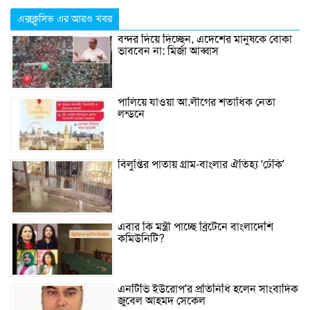
এক্সক্লুসিভ এর আরও খবর
বন্দর দিয়ে দিচ্ছেন, এদেশের মানুষকে বোকা
ভাববেন না: মির্জা আব্বাস
পালিয়ে যাওয়া আ.লীগের শতাধিক নেতা
লন্ডনে
বিলুপ্তির পাতায় গ্রাম-বাংলার ঐতিহ্য ‘ঢেঁকি’
এবার কি মন্ত্রী পাচ্ছে ব্রিটেনে বাংলাদেশি
কমিউনিটি?
এনটিভি ইউরোপ’র প্রতিনিধি হলেন সাংবাদিক
জুবেল আহমদ সেকেল