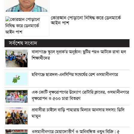
কোরআন পোড়ানো নিষিদ্ধ করে ডেনমার্কে
আইন পাশ
সর্বশেষ সংবাদ
বালাগঞ্জে স্কুলে দুপ্রক’র অনুষ্ঠান: ছুটির পরও আটকে রাখা হল
শিক্ষার্থীদের
হবিগঞ্জে ছাত্রদল-এনসিপির সংঘর্ষের রেশ ওসমানীনগরে
এক কোটি বৃক্ষরোপণের উদ্যোগ রোটারি ক্লাবের, ওসমানীনগরে
বৃক্ষরোপন ও ৫০০ চারা বিতরণ
প্রবাসীরা চাইলে বাড়ি পাহারায় মিলবে আনসার সদস্য: ডিসি
মামুন
ওসমানীনগরে মেয়াদোত্তীর্ণ ও অনিবন্ধিত ওষুধ বিক্রি : ৫