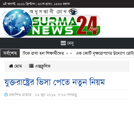
৯ই আগস্ট, ২০২৬ খ্রিস্টাব্দ
|
২৫শে শ্রাবণ, ১৪৩৩ বঙ্গাব্দ
মেনু
সর্বশেষ
: ছুটির পরও আটকে রাখা হল শিক্ষার্থীদের
» «
এক কোটি বৃক্ষরোপণের উদ্যোগ রোটারি 
হোম
এক্সক্লুসিভ
যুক্তরাষ্ট্রের ভিসা পেতে নতুন নিয়ম
প্রকাশিত হয়েছে : ০২ জুন ২০১৯, ৭:০২ অপরাহ্ণ