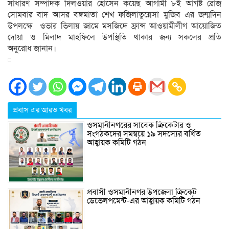
সাধারণ সম্পাদক দিলওয়ার হোসেন কয়েছ আগামী ৮ই আগষ্ট রোজ
সোমবার বাদ আসর বঙ্গমাতা শেখ ফজিলাতুন্নেসা মুজিব এর জন্মদিন
উপলক্ষে ওভার ভিলায় জামে মসজিদে ফ্রান্স আওয়ামীলীগ আয়োজিত
দোয়া ও মিলাদ মাহফিলে উপস্থিতি থাকার জন্য সকলের প্রতি
অনুরোধ জানান।
প্রবাস এর আরও খবর
ওসমানীনগরের সাবেক ক্রিকেটার ও
সংগঠকদের সমন্বয়ে ১৯ সদস্যের বর্ধিত
আহ্বায়ক কমিটি গঠন
প্রবাসী ওসমানীনগর উপজেলা ক্রিকেট
ডেভেলপমেন্ট-এর আহ্বায়ক কমিটি গঠন