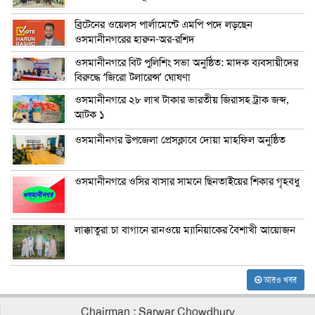
ব্রিটেনের ওয়েলস পার্লামেন্টে এমপি পদে লড়ছেন
ওসমানীনগরের হারুন-অর-রশিদ
ওসমানীনগরে বিট পুলিশিং সভা অনুষ্ঠিত: মাদক ব্যবসায়ীদের
বিরুদ্ধে ‘জিরো টলারেন্স’ ঘোষণা
ওসমানীনগরে ২৮ লাখ টাকার ভারতীয় জিরাসহ ট্রাক জব্দ,
আটক ১
ওসমানীনগর উপজেলা প্রেসক্লাবে দোয়া মাহফিল অনুষ্ঠিত
ওসমানীনগরে ওসির বাসার সামনে ছিনতাইয়ের শিকার গৃহবধু
লাক্কাতুরা চা বাগানে রানওয়ে ম্যানিয়াকের বৈশাখী আয়োজন
আরও খবর
Chairman : Sarwar Chowdhury