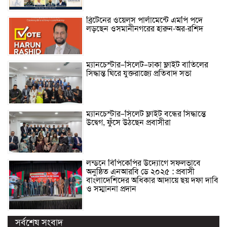
ব্রিটেনের ওয়েলস পার্লামেন্টে এমপি পদে
লড়ছেন ওসমানীনগরের হারুন-অর-রশিদ
ম্যানচেস্টার–সিলেট–ঢাকা ফ্লাইট বাতিলের
সিদ্ধান্ত ঘিরে যুক্তরাজ্যে প্রতিবাদ সভা
ম্যানচেস্টার–সিলেট ফ্লাইট বন্ধের সিদ্ধান্তে
উদ্বেগ, ফুঁসে উঠছেন প্রবাসীরা
লন্ডনে বিপিকেপির উদ্যোগে সফলভাবে
অনুষ্ঠিত এনআরবি ডে ২০২৫ : প্রবাসী
বাংলাদেশিদের অধিকার আদায়ে ছয় দফা দাবি
ও সম্মাননা প্রদান
সর্বশেষ সংবাদ