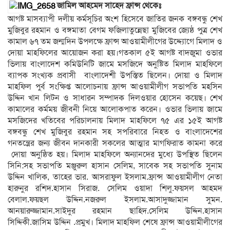
জামিল আহমেদ সাহেদ ফ্রান্স থেকেঃ
আগষ্ট মাসব্যাপী দলীয় কর্মসূচির অংশ হিসেবে জাতির জনক বঙ্গবন্ধু শেখ
মুজিবুর রহমান ও বঙ্গমাতা বেগম ফজিলাতুন্নেছা মুজিবের জ্যেষ্ঠ পুত্র শেখ
কামাল ৬৭ তম জন্মদিন উপলক্ষে ফ্রান্স আওয়ামীলীগের উদ্দ্যোগে মিলাদ ও
দোয়া মাহফিলের আয়োজন করা হয়।গতকাল ৫ই আগষ্ট বাদজুমা ওভার
ভিলায় বাংলাদেশ কমিউনিটি জামে মসজিদে অনুষ্টিত মিলাদ মাহফিলে
ব্যাপক সংখ্যক প্রবাসী বাংলাদেশী উপস্তিত ছিলেন। দোয়া ও মিলাদ
মাহফিল পুর্ব সংক্ষিপ্ত আলোচনায় ফ্রান্স আওয়ামীলীগ সভাপতি মহসিন
উদ্দিন খান লিটন ও সাধারন সম্পাদক দিলওয়ার হোসেন কয়েছ। শেখ
কামালের কর্মময় জীবনী নিয়ে আলোকপাত করেন। ওভার ভিলায় জামে
মসজিদের খতিবের পরিচালনায় মিলাদ মাহফিলে ৭৫ এর ১৫ই আগষ্ট
বঙ্গবন্ধু শেখ মুজিবুর রহমান সহ সপরিবারে নিহত ও বাংলাদেশের
গনতন্ত্রের জন্য জীবন দানকারী সকলের আত্মার মাগফিরাত কামনা করে
দোয়া অনুষ্ঠিত হয়। মিলাদ মাহফিলে অন্যানদের মুধ্যে উপস্থিত ছিলেন
সিনি:সহ সভাপতি মঞ্জুরুল হাসান সেলিম, সাবেক সহ সভাপতি সুনাম
উদ্দিন খালিক, তাহের ভার. আসরাফুল ইসলাম.ফ্রান্স আওয়ামীলীগ নেতা
হারুনুর রশিদ.হাসান সিরাজ. সেলিম ওয়াদা শিলু.ফয়সল আহমদ
বেলাল.ফয়ছল উদ্দিন.নজরুল ইসলাম.আসাদুজ্জামান সুমন.
আনয়ারুজ্জামান.সাইদুর রহমান ছাহিদ.সেলিম উদ্দিন.হাসান
সিদ্দিকী.জাসিম উদ্দিন .প্রমুখ। মিলাদ মাহফিল শেষে ফ্রান্স আওয়ামীলীগের