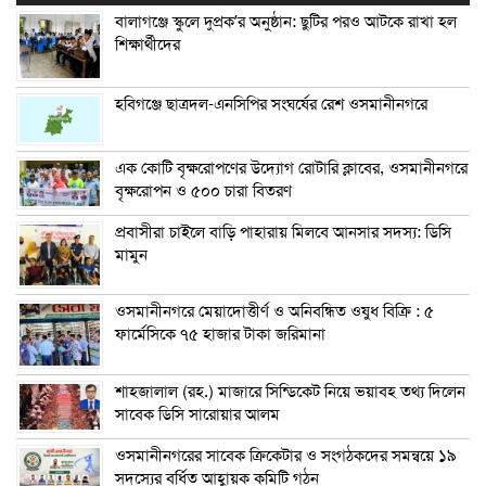
বালাগঞ্জে স্কুলে দুপ্রক’র অনুষ্ঠান: ছুটির পরও আটকে রাখা হল
শিক্ষার্থীদের
হবিগঞ্জে ছাত্রদল-এনসিপির সংঘর্ষের রেশ ওসমানীনগরে
এক কোটি বৃক্ষরোপণের উদ্যোগ রোটারি ক্লাবের, ওসমানীনগরে
বৃক্ষরোপন ও ৫০০ চারা বিতরণ
প্রবাসীরা চাইলে বাড়ি পাহারায় মিলবে আনসার সদস্য: ডিসি
মামুন
ওসমানীনগরে মেয়াদোত্তীর্ণ ও অনিবন্ধিত ওষুধ বিক্রি : ৫
ফার্মেসিকে ৭৫ হাজার টাকা জরিমানা
শাহজালাল (রহ.) মাজারে সিন্ডিকেট নিয়ে ভয়াবহ তথ্য দিলেন
সাবেক ডিসি সারোয়ার আলম
ওসমানীনগরের সাবেক ক্রিকেটার ও সংগঠকদের সমন্বয়ে ১৯
সদস্যের বর্ধিত আহ্বায়ক কমিটি গঠন