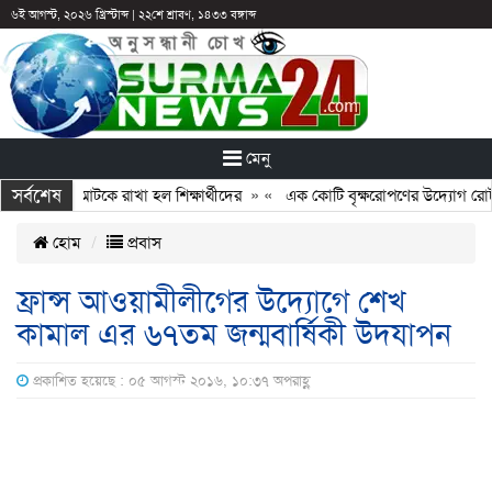
৬ই আগস্ট, ২০২৬ খ্রিস্টাব্দ
|
২২শে শ্রাবণ, ১৪৩৩ বঙ্গাব্দ
মেনু
সর্বশেষ
ান: ছুটির পরও আটকে রাখা হল শিক্ষার্থীদের
» «
এক কোটি বৃক্ষরোপণের উদ্যোগ রোটার
হোম
প্রবাস
ফ্রান্স আওয়ামীলীগের উদ্যোগে শেখ
কামাল এর ৬৭তম জন্মবার্ষিকী উদযাপন
প্রকাশিত হয়েছে : ০৫ আগস্ট ২০১৬, ১০:৩৭ অপরাহ্ণ