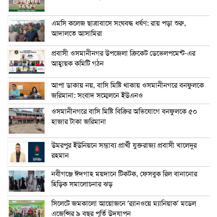
এম‌সি কলেজ ছাত্রাবাসে সংঘবদ্ধ ধর্ষণ: রায় পড়া শুরু,
আদালতে আসামিরা
প্রবাসী ওসমানীনগর উপজেলা ক্রিকেট ডেভেলপমেন্ট-এর
আহ্বায়ক কমিটি গঠন
আপা ডাকায় নয়, বাসি মিষ্টি থাকায় ওসমানীনগরে বনফুলকে
জরিমানা: সংবাদ সম্মেলনে ইউএনও
ওসমানীনগরে বাসি মিষ্টি বিক্রির অভিযোগে বনফুলকে ৫০
হাজার টাকা জরিমানা
উমরপুর ইউনিয়নে সম্ভাব্য প্রার্থী যুক্তরাজ্য প্রবাসী খালেদুর
রহমান
নবীগঞ্জে ঈদগাহ ময়দানে টিকটক, ফেসবুক রিল বানানোর
হিড়িক সমালোচনার ঝড়
সিলেটে জমকালো আয়োজনে ‘র‍্যানওয়ে ম্যানিয়াক’ মডেল
এজেন্সির ৯ বছর পূর্তি উদযাপন