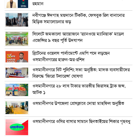
রহমান
নবীগঞ্জে ঈদগাহ ময়দানে টিকটক, ফেসবুক রিল বানানোর
হিড়িক সমালোচনার ঝড়
সিলেটে জমকালো আয়োজনে ‘র‍্যানওয়ে ম্যানিয়াক’ মডেল
এজেন্সির ৯ বছর পূর্তি উদযাপন
ব্রিটেনের ওয়েলস পার্লামেন্টে এমপি পদে লড়ছেন
ওসমানীনগরের হারুন-অর-রশিদ
ওসমানীনগরে বিট পুলিশিং সভা অনুষ্ঠিত: মাদক ব্যবসায়ীদের
বিরুদ্ধে ‘জিরো টলারেন্স’ ঘোষণা
ওসমানীনগরে ২৮ লাখ টাকার ভারতীয় জিরাসহ ট্রাক জব্দ,
আটক ১
ওসমানীনগর উপজেলা প্রেসক্লাবে দোয়া মাহফিল অনুষ্ঠিত
ওসমানীনগরে ওসির বাসার সামনে ছিনতাইয়ের শিকার গৃহবধু