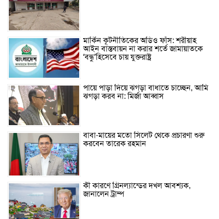
মার্কিন কূটনীতিকের অডিও ফাঁস: শরীয়াহ
আইন বাস্তবায়ন না করার শর্তে জামায়াতকে
‘বন্ধু’হিসেবে চায় যুক্তরাষ্ট্র
পায়ে পাড়া দিয়ে ঝগড়া বাধাতে চাচ্ছেন, আমি
ঝগড়া করব না: মির্জা আব্বাস
বাবা-মায়ের মতো সিলেট থেকে প্রচারণা শুরু
করবেন তারেক রহমান
কী কারণে গ্রিনল্যান্ডের দখল আবশ্যক,
জানালেন ট্রাম্প