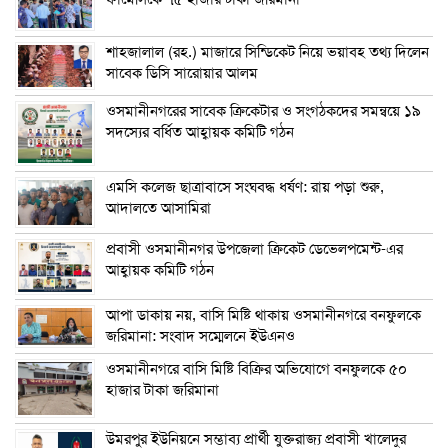
শাহজালাল (রহ.) মাজারে সিন্ডিকেট নিয়ে ভয়াবহ তথ্য দিলেন
সাবেক ডিসি সারোয়ার আলম
ওসমানীনগরের সাবেক ক্রিকেটার ও সংগঠকদের সমন্বয়ে ১৯
সদস্যের বর্ধিত আহ্বায়ক কমিটি গঠন
এম‌সি কলেজ ছাত্রাবাসে সংঘবদ্ধ ধর্ষণ: রায় পড়া শুরু,
আদালতে আসামিরা
প্রবাসী ওসমানীনগর উপজেলা ক্রিকেট ডেভেলপমেন্ট-এর
আহ্বায়ক কমিটি গঠন
আপা ডাকায় নয়, বাসি মিষ্টি থাকায় ওসমানীনগরে বনফুলকে
জরিমানা: সংবাদ সম্মেলনে ইউএনও
ওসমানীনগরে বাসি মিষ্টি বিক্রির অভিযোগে বনফুলকে ৫০
হাজার টাকা জরিমানা
উমরপুর ইউনিয়নে সম্ভাব্য প্রার্থী যুক্তরাজ্য প্রবাসী খালেদুর