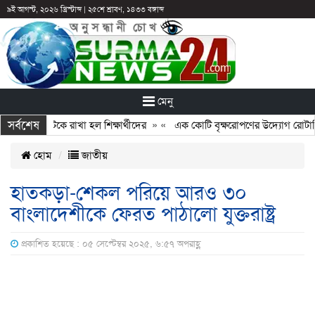
৯ই আগস্ট, ২০২৬ খ্রিস্টাব্দ
|
২৫শে শ্রাবণ, ১৪৩৩ বঙ্গাব্দ
মেনু
সর্বশেষ
ুটির পরও আটকে রাখা হল শিক্ষার্থীদের
» «
এক কোটি বৃক্ষরোপণের উদ্যোগ রোটারি ক্
হোম
জাতীয়
হাতকড়া-শেকল পরিয়ে আরও ৩০
বাংলাদেশীকে ফেরত পাঠালো যুক্তরাষ্ট্র
প্রকাশিত হয়েছে : ০৫ সেপ্টেম্বর ২০২৫, ৬:৫৭ অপরাহ্ণ