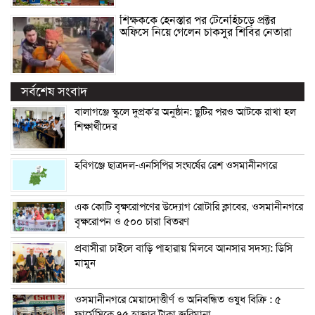
শিক্ষককে হেনস্তার পর টেনেহিঁচড়ে প্রক্টর
অফিসে নিয়ে গেলেন চাকসুর শিবির নেতারা
সর্বশেষ সংবাদ
বালাগঞ্জে স্কুলে দুপ্রক’র অনুষ্ঠান: ছুটির পরও আটকে রাখা হল
শিক্ষার্থীদের
হবিগঞ্জে ছাত্রদল-এনসিপির সংঘর্ষের রেশ ওসমানীনগরে
এক কোটি বৃক্ষরোপণের উদ্যোগ রোটারি ক্লাবের, ওসমানীনগরে
বৃক্ষরোপন ও ৫০০ চারা বিতরণ
প্রবাসীরা চাইলে বাড়ি পাহারায় মিলবে আনসার সদস্য: ডিসি
মামুন
ওসমানীনগরে মেয়াদোত্তীর্ণ ও অনিবন্ধিত ওষুধ বিক্রি : ৫
ফার্মেসিকে ৭৫ হাজার টাকা জরিমানা