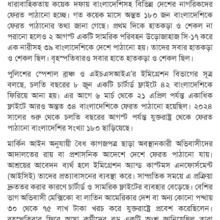
ধারাবাহিকতায় কয়েক দফায় বাংলাদেশিসহ বিভিন্ন দেশের নাগরিকদের
ফেরত পাঠানো হচ্ছে। গত কয়েক মাসে অন্তত ১৮০ জন বাংলাদেশিকে
ফেরত পাঠানোর তথ্য জানা গেছে। প্রথম দিকে হাতকড়া ও শেকল না
পরানো হলেও ২ আগস্ট একটি সামরিক পরিবহন উড়োজাহাজ সি-১৭ করে
এক নারীসহ ৩৯ বাংলাদেশিকে দেশে পাঠানো হয়। তাদের সবার হাতকড়া
ও শেকল ছিল। বৃহস্পতিবারও সবার হাতে হাতকড়া ও শেকল ছিল।
পুলিশের স্পেশাল ব্রাঞ্চ ও এইচএসআইএ’র ইমিগ্রেশন বিভাগের সূত্র
বলছে, চলতি বছরের ৮ জুন একটি চার্টার্ড ফ্লাইটে ৪২ বাংলাদেশিকে
ফিরিয়ে আনা হয়। এর আগে ৬ মার্চ থেকে ২১ এপ্রিল পর্যন্ত একাধিক
ফ্লাইটে আরও অন্তত ৩৪ বাংলাদেশিকে ফেরত পাঠানো হয়েছিল। ২০২৪
সালের শুরু থেকে চলতি বছরের আগস্ট পর্যন্ত যুক্তরাষ্ট্র থেকে ফেরত
পাঠানো বাংলাদেশির সংখ্যা ১৮০ ছাড়িয়েছে।
মার্কিন আইন অনুযায়ী বৈধ কাগজপত্র ছাড়া অবস্থানকারী অভিবাসীদের
আদালতের রায় বা প্রশাসনিক আদেশে দেশে ফেরত পাঠানো যায়।
আশ্রয়ের আবেদন ব্যর্থ হলে ইমিগ্রেশন অ্যান্ড কাস্টমস এনফোর্সমেন্ট
(আইসিই) তাদের প্রত্যাবাসনের ব্যবস্থা করে। সাম্প্রতিক সময়ে এ প্রক্রিয়া
দ্রুততর করার কারণে চার্টার্ড ও সামরিক ফ্লাইটের ব্যবহার বেড়েছে। বেশির
ভাগ অভিবাসী মেক্সিকো বা লাতিন আমেরিকার দেশ বা অন্য কোনো পন্থায়
৩০ থেকে ৭৫ লাখ টাকা খরচ করে যুক্তরাষ্ট্রে প্রবেশ করেছিলেন।
বৃহস্পতিবার ফিরে আসা কর্মীদের বড় একটি অংশ জানিয়েছিল তারা