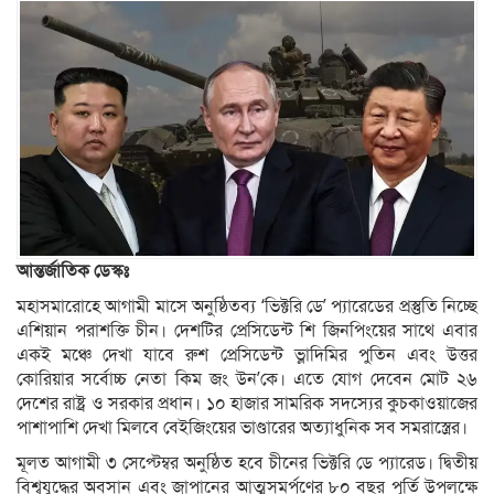
আন্তর্জাতিক ডেস্কঃ
মহাসমারোহে আগামী মাসে অনুষ্ঠিতব্য ‘ভিক্টরি ডে’ প্যারেডের প্রস্তুতি নিচ্ছে
এশিয়ান পরাশক্তি চীন। দেশটির প্রেসিডেন্ট শি জিনপিংয়ের সাথে এবার
একই মঞ্চে দেখা যাবে রুশ প্রেসিডেন্ট ভ্লাদিমির পুতিন এবং উত্তর
কোরিয়ার সর্বোচ্চ নেতা কিম জং উন’কে। এতে যোগ দেবেন মোট ২৬
দেশের রাষ্ট্র ও সরকার প্রধান। ১০ হাজার সামরিক সদস্যের কুচকাওয়াজের
পাশাপাশি দেখা মিলবে বেইজিংয়ের ভাণ্ডারের অত্যাধুনিক সব সমরাস্ত্রের।
মূলত আগামী ৩ সেপ্টেম্বর অনুষ্ঠিত হবে চীনের ভিক্টরি ডে প্যারেড। দ্বিতীয়
বিশ্বযুদ্ধের অবসান এবং জাপানের আত্মসমর্পণের ৮০ বছর পূর্তি উপলক্ষে