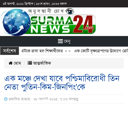
৯ই আগস্ট, ২০২৬ খ্রিস্টাব্দ
|
২৫শে শ্রাবণ, ১৪৩৩ বঙ্গাব্দ
মেনু
সর্বশেষ
: ছুটির পরও আটকে রাখা হল শিক্ষার্থীদের
» «
এক কোটি বৃক্ষরোপণের উদ্যোগ রোটারি
হোম
আন্তর্জাতিক
এক মঞ্চে দেখা যাবে পশ্চিমাবিরোধী তিন
নেতা পুতিন-কিম-জিনপিং’কে
প্রকাশিত হয়েছে : ২৮ আগস্ট ২০২৫, ৭:০৬ অপরাহ্ণ