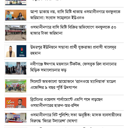
আপা ডাকায় নয়, বাসি মিষ্টি থাকায় ওসমানীনগরে বনফুলকে
জরিমানা: সংবাদ সম্মেলনে ইউএনও
ওসমানীনগরে বাসি মিষ্টি বিক্রির অভিযোগে বনফুলকে ৫০
হাজার টাকা জরিমানা
উমরপুর ইউনিয়নে সম্ভাব্য প্রার্থী যুক্তরাজ্য প্রবাসী খালেদুর
রহমান
নবীগঞ্জে ঈদগাহ ময়দানে টিকটক, ফেসবুক রিল বানানোর
হিড়িক সমালোচনার ঝড়
সিলেটে জমকালো আয়োজনে ‘র‍্যানওয়ে ম্যানিয়াক’ মডেল
এজেন্সির ৯ বছর পূর্তি উদযাপন
ব্রিটেনের ওয়েলস পার্লামেন্টে এমপি পদে লড়ছেন
ওসমানীনগরের হারুন-অর-রশিদ
ওসমানীনগরে বিট পুলিশিং সভা অনুষ্ঠিত: মাদক ব্যবসায়ীদের
বিরুদ্ধে ‘জিরো টলারেন্স’ ঘোষণা