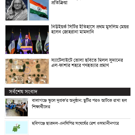
প্রতিক্রিয়া
নিউইয়র্ক সিটির ইতিহাসে প্রথম মুসলিম মেয়র
হলেন জোহরানা মামদানি
স্যাটেলাইটে তোলা ছবিতে মিলল সুদানের
এল-ফাশার শহরে গণহত্যার প্রমাণ
সর্বশেষ সংবাদ
বালাগঞ্জে স্কুলে দুপ্রক’র অনুষ্ঠান: ছুটির পরও আটকে রাখা হল
শিক্ষার্থীদের
হবিগঞ্জে ছাত্রদল-এনসিপির সংঘর্ষের রেশ ওসমানীনগরে