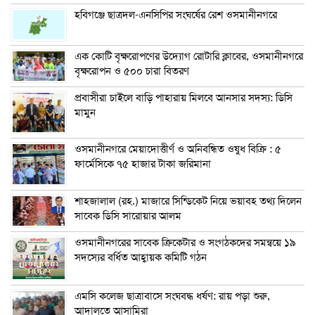
হবিগঞ্জে ছাত্রদল-এনসিপির সংঘর্ষের রেশ ওসমানীনগরে
এক কোটি বৃক্ষরোপণের উদ্যোগ রোটারি ক্লাবের, ওসমানীনগরে
বৃক্ষরোপন ও ৫০০ চারা বিতরণ
প্রবাসীরা চাইলে বাড়ি পাহারায় মিলবে আনসার সদস্য: ডিসি
মামুন
ওসমানীনগরে মেয়াদোত্তীর্ণ ও অনিবন্ধিত ওষুধ বিক্রি : ৫
ফার্মেসিকে ৭৫ হাজার টাকা জরিমানা
শাহজালাল (রহ.) মাজারে সিন্ডিকেট নিয়ে ভয়াবহ তথ্য দিলেন
সাবেক ডিসি সারোয়ার আলম
ওসমানীনগরের সাবেক ক্রিকেটার ও সংগঠকদের সমন্বয়ে ১৯
সদস্যের বর্ধিত আহ্বায়ক কমিটি গঠন
এম‌সি কলেজ ছাত্রাবাসে সংঘবদ্ধ ধর্ষণ: রায় পড়া শুরু,
আদালতে আসামিরা