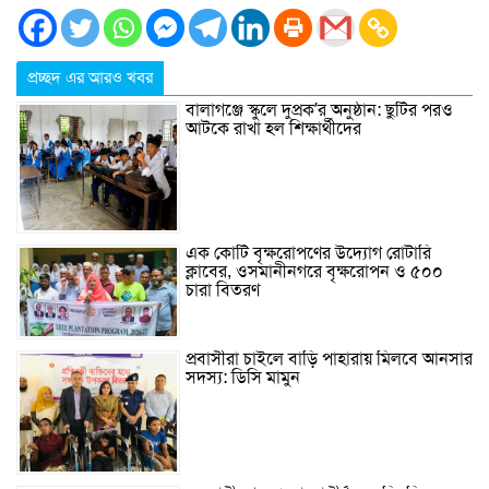
প্রচ্ছদ এর আরও খবর
বালাগঞ্জে স্কুলে দুপ্রক’র অনুষ্ঠান: ছুটির পরও
আটকে রাখা হল শিক্ষার্থীদের
এক কোটি বৃক্ষরোপণের উদ্যোগ রোটারি
ক্লাবের, ওসমানীনগরে বৃক্ষরোপন ও ৫০০
চারা বিতরণ
প্রবাসীরা চাইলে বাড়ি পাহারায় মিলবে আনসার
সদস্য: ডিসি মামুন