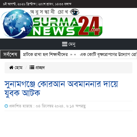
৯ই আগস্ট, ২০২৬ খ্রিস্টাব্দ
|
২৫শে শ্রাবণ, ১৪৩৩ বঙ্গাব্দ
মেনু
সর্বশেষ
ন: ছুটির পরও আটকে রাখা হল শিক্ষার্থীদের
» «
এক কোটি বৃক্ষরোপণের উদ্যোগ রোটারি
হোম
প্রচ্ছদ
সুনামগঞ্জে কোরআন অবমাননার দায়ে
যুবক আটক
প্রকাশিত হয়েছে : ০৪ ডিসেম্বর ২০২৪, ৬:১৪ অপরাহ্ণ