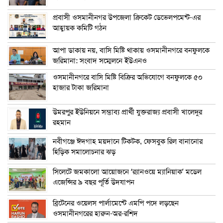
প্রবাসী ওসমানীনগর উপজেলা ক্রিকেট ডেভেলপমেন্ট-এর
আহ্বায়ক কমিটি গঠন
আপা ডাকায় নয়, বাসি মিষ্টি থাকায় ওসমানীনগরে বনফুলকে
জরিমানা: সংবাদ সম্মেলনে ইউএনও
ওসমানীনগরে বাসি মিষ্টি বিক্রির অভিযোগে বনফুলকে ৫০
হাজার টাকা জরিমানা
উমরপুর ইউনিয়নে সম্ভাব্য প্রার্থী যুক্তরাজ্য প্রবাসী খালেদুর
রহমান
নবীগঞ্জে ঈদগাহ ময়দানে টিকটক, ফেসবুক রিল বানানোর
হিড়িক সমালোচনার ঝড়
সিলেটে জমকালো আয়োজনে ‘র‍্যানওয়ে ম্যানিয়াক’ মডেল
এজেন্সির ৯ বছর পূর্তি উদযাপন
ব্রিটেনের ওয়েলস পার্লামেন্টে এমপি পদে লড়ছেন
ওসমানীনগরের হারুন-অর-রশিদ