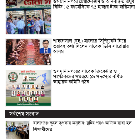
ওসমানীনগরে মেয়াদোত্তীর্ণ ও অনিবন্ধিত ওষুধ
বিক্রি : ৫ ফার্মেসিকে ৭৫ হাজার টাকা জরিমানা
শাহজালাল (রহ.) মাজারে সিন্ডিকেট নিয়ে
ভয়াবহ তথ্য দিলেন সাবেক ডিসি সারোয়ার
আলম
ওসমানীনগরের সাবেক ক্রিকেটার ও
সংগঠকদের সমন্বয়ে ১৯ সদস্যের বর্ধিত
আহ্বায়ক কমিটি গঠন
সর্বশেষ সংবাদ
বালাগঞ্জে স্কুলে দুপ্রক’র অনুষ্ঠান: ছুটির পরও আটকে রাখা হল
শিক্ষার্থীদের