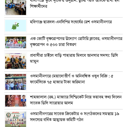
বালাগঞ্জে স্কুলে দুপ্রক’র অনুষ্ঠান: ছুটির পরও আটকে রাখা হল
শিক্ষার্থীদের
হবিগঞ্জে ছাত্রদল-এনসিপির সংঘর্ষের রেশ ওসমানীনগরে
এক কোটি বৃক্ষরোপণের উদ্যোগ রোটারি ক্লাবের, ওসমানীনগরে
বৃক্ষরোপন ও ৫০০ চারা বিতরণ
প্রবাসীরা চাইলে বাড়ি পাহারায় মিলবে আনসার সদস্য: ডিসি
মামুন
ওসমানীনগরে মেয়াদোত্তীর্ণ ও অনিবন্ধিত ওষুধ বিক্রি : ৫
ফার্মেসিকে ৭৫ হাজার টাকা জরিমানা
শাহজালাল (রহ.) মাজারে সিন্ডিকেট নিয়ে ভয়াবহ তথ্য দিলেন
সাবেক ডিসি সারোয়ার আলম
ওসমানীনগরের সাবেক ক্রিকেটার ও সংগঠকদের সমন্বয়ে ১৯
সদস্যের বর্ধিত আহ্বায়ক কমিটি গঠন