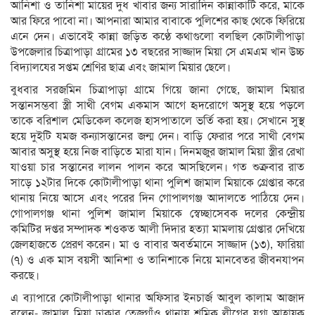
আনিশা ও তানিশা মায়ের দুধ খাবার জন্য সারাদিন কান্নাকাটি করে, মাকে
আর ফিরে পাবো না। আপনারা আমার বাবাকে পুলিশের কাছ থেকে ফিরিয়ে
এনে দেন। এভাবেই কান্না জড়িত কণ্ঠে কথাগুলো বলছিল কোটালীপাড়া
উপজেলার চিত্রাপাড়া গ্রামের ১৩ বছরের সাজ্জাদ মিয়া সে এমএম খান উচ্চ
বিদ্যালযের সপ্তম শ্রেণির ছাত্র এবং জামাল মিয়ার ছেলে।
বুধবার সরজমিন চিত্রাপাড়া গ্রামে গিয়ে জানা গেছে, জামাল মিয়ার
সন্তানসম্ভবা স্ত্রী সাথী বেগম একমাস আগে হৃদরোগে অসুস্থ হয়ে পড়লে
তাকে বরিশাল মেডিকেল কলেজ হাসপাতালে ভর্তি করা হয়। সেখানে সুস্থ
হয়ে দুইটি যমজ কন্যাসন্তানের জন্ম দেন। বাড়ি ফেরার পরে সাথী বেগম
আবার অসুস্থ হয়ে নিজ বাড়িতে মারা যান। দিনমজুর জামাল মিয়া স্ত্রীর রেখা
যাওয়া চার সন্তানের লালন পালন করে আসছিলেন। গত শুক্রবার রাত
সাড়ে ১২টার দিকে কোটালীপাড়া থানা পুলিশ জামাল মিয়াকে গ্রেপ্তার করে
থানায় নিয়ে আসে এবং পরের দিন গোপালগঞ্জ আদালতে পাঠিয়ে দেন।
গোপালগঞ্জ থানা পুলিশ জামাল মিয়াকে স্বেচ্ছাসেবক দলের কেন্দ্রীয়
কমিটির দপ্তর সম্পাদক শওকত আলী দিদার হত্যা মামলায় গ্রেপ্তার দেখিয়ে
জেলহাজতে প্রেরণ করেন। মা ও বাবার অবর্তমানে সাজ্জাদ (১৩), ফারিয়া
(৭) ও এক মাস বয়সী আনিশা ও তানিশাকে নিয়ে মানবেতর জীবনযাপন
করছে।
এ ব্যাপারে কোটালীপাড়া থানার অফিসার ইনচার্জ আবুল কালাম আজাদ
বলেন- জামাল মিয়া ঢাকার তেজগাঁও থানায় শ্রমিক লীগের যুগ্ম আহ্বায়ক