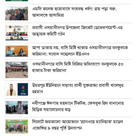
এম‌সি কলেজ ছাত্রাবাসে সংঘবদ্ধ ধর্ষণ: রায় পড়া শুরু,
আদালতে আসামিরা
প্রবাসী ওসমানীনগর উপজেলা ক্রিকেট ডেভেলপমেন্ট-এর
আহ্বায়ক কমিটি গঠন
আপা ডাকায় নয়, বাসি মিষ্টি থাকায় ওসমানীনগরে বনফুলকে
জরিমানা: সংবাদ সম্মেলনে ইউএনও
ওসমানীনগরে বাসি মিষ্টি বিক্রির অভিযোগে বনফুলকে ৫০
হাজার টাকা জরিমানা
উমরপুর ইউনিয়নে সম্ভাব্য প্রার্থী যুক্তরাজ্য প্রবাসী খালেদুর
রহমান
নবীগঞ্জে ঈদগাহ ময়দানে টিকটক, ফেসবুক রিল বানানোর
হিড়িক সমালোচনার ঝড়
সিলেটে জমকালো আয়োজনে ‘র‍্যানওয়ে ম্যানিয়াক’ মডেল
এজেন্সির ৯ বছর পূর্তি উদযাপন