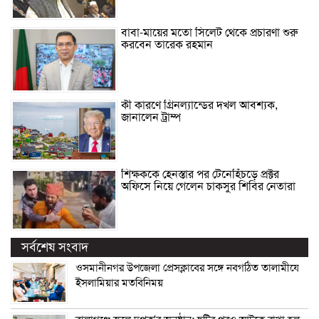
বাবা-মায়ের মতো সিলেট থেকে প্রচারণা শুরু
করবেন তারেক রহমান
কী কারণে গ্রিনল্যান্ডের দখল আবশ্যক,
জানালেন ট্রাম্প
শিক্ষককে হেনস্তার পর টেনেহিঁচড়ে প্রক্টর
অফিসে নিয়ে গেলেন চাকসুর শিবির নেতারা
সর্বশেষ সংবাদ
ওসমানীনগর উপজেলা প্রেসক্লাবের সঙ্গে নবগঠিত তালামীযে
ইসলামিয়ার মতবিনিময়