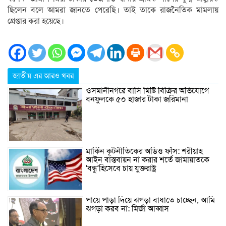
ছিলেন বলে আমরা জানতে পেরেছি। তাই তাকে রাজনৈতিক মামলায়
গ্রেপ্তার করা হয়েছে।
জাতীয় এর আরও খবর
ওসমানীনগরে বাসি মিষ্টি বিক্রির অভিযোগে
বনফুলকে ৫০ হাজার টাকা জরিমানা
মার্কিন কূটনীতিকের অডিও ফাঁস: শরীয়াহ
আইন বাস্তবায়ন না করার শর্তে জামায়াতকে
‘বন্ধু’হিসেবে চায় যুক্তরাষ্ট্র
পায়ে পাড়া দিয়ে ঝগড়া বাধাতে চাচ্ছেন, আমি
ঝগড়া করব না: মির্জা আব্বাস