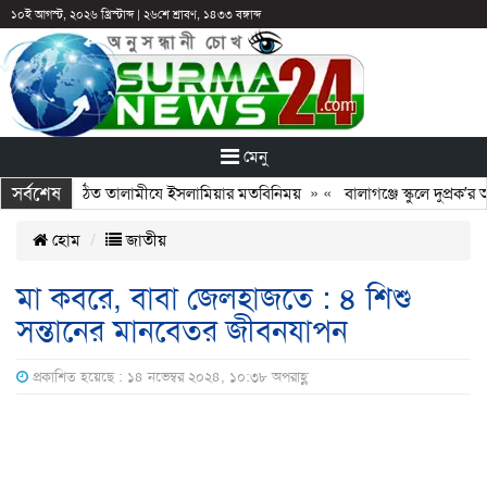
১০ই আগস্ট, ২০২৬ খ্রিস্টাব্দ
|
২৬শে শ্রাবণ, ১৪৩৩ বঙ্গাব্দ
মেনু
সর্বশেষ
সঙ্গে নবগঠিত তালামীযে ইসলামিয়ার মতবিনিময়
» «
বালাগঞ্জে স্কুলে দুপ্রক’র অন
হোম
জাতীয়
মা কবরে, বাবা জেলহাজতে : ৪ শিশু
সন্তানের মানবেতর জীবনযাপন
প্রকাশিত হয়েছে : ১৪ নভেম্বর ২০২৪, ১০:৩৮ অপরাহ্ণ