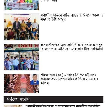
চারা বিতরণ
প্রবাসীরা চাইলে বাড়ি পাহারায় মিলবে আনসার
সদস্য: ডিসি মামুন
ওসমানীনগরে মেয়াদোত্তীর্ণ ও অনিবন্ধিত ওষুধ
বিক্রি : ৫ ফার্মেসিকে ৭৫ হাজার টাকা জরিমানা
শাহজালাল (রহ.) মাজারে সিন্ডিকেট নিয়ে
ভয়াবহ তথ্য দিলেন সাবেক ডিসি সারোয়ার
আলম
সর্বশেষ সংবাদ
ওসমানীনগর উপজেলা প্রেসক্লাবের সঙ্গে নবগঠিত তালামীযে