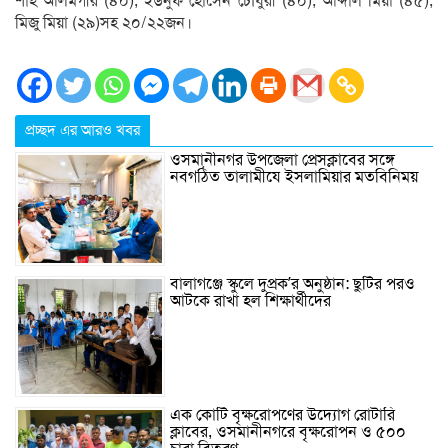
শাহ আলমগীর (৪০), ইউনুফ হোসেন চৌধুরী (৪০), আব্দাল মিয়া (৪৫),
মিজু মিয়া (২৯)সহ ২০/২২জন।
প্রচ্ছদ এর আরও খবর
ওসমানীনগর উপজেলা প্রেসক্লাবের সঙ্গে
নবগঠিত তালামীযে ইসলামিয়ার মতবিনিময়
বালাগঞ্জে স্কুলে দুপ্রক’র অনুষ্ঠান: ছুটির পরও
আটকে রাখা হল শিক্ষার্থীদের
এক কোটি বৃক্ষরোপণের উদ্যোগ রোটারি
ক্লাবের, ওসমানীনগরে বৃক্ষরোপন ও ৫০০