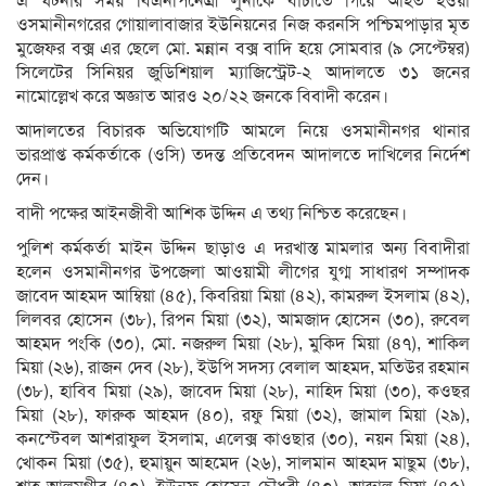
এ ঘটনার সময় বিএনপিনেত্রী লুনাকে বাঁচাতে গিয়ে আহত হওয়া
ওসমানীনগরের গোয়ালাবাজার ইউনিয়নের নিজ করনসি পশ্চিমপাড়ার মৃত
মুজেফর বক্স এর ছেলে মো. মন্নান বক্স বাদি হয়ে সোমবার (৯ সেপ্টেম্বর)
সিলেটের সিনিয়র জুডিশিয়াল ম্যাজিস্ট্রেট-২ আদালতে ৩১ জনের
নামোল্লেখ করে অজ্ঞাত আরও ২০/২২ জনকে বিবাদী করেন।
আদালতের বিচারক অভিযোগটি আমলে নিয়ে ওসমানীনগর থানার
ভারপ্রাপ্ত কর্মকর্তাকে (ওসি) তদন্ত প্রতিবেদন আদালতে দাখিলের নির্দেশ
দেন।
বাদী পক্ষের আইনজীবী আশিক উদ্দিন এ তথ্য নিশ্চিত করেছেন।
পুলিশ কর্মকর্তা মাইন উদ্দিন ছাড়াও এ দরখাস্ত মামলার অন্য বিবাদীরা
হলেন ওসমানীনগর উপজেলা আওয়ামী লীগের যুগ্ম সাধারণ সম্পাদক
জাবেদ আহমদ আম্বিয়া (৪৫), কিবরিয়া মিয়া (৪২), কামরুল ইসলাম (৪২),
লিলবর হোসেন (৩৮), রিপন মিয়া (৩২), আমজাদ হোসেন (৩০), রুবেল
আহমদ পংকি (৩০), মো. নজরুল মিয়া (২৮), মুকিদ মিয়া (৪৭), শাকিল
মিয়া (২৬), রাজন দেব (২৮), ইউপি সদস্য বেলাল আহমদ, মতিউর রহমান
(৩৮), হাবিব মিয়া (২৯), জাবেদ মিয়া (২৮), নাহিদ মিয়া (৩০), কওছর
মিয়া (২৮), ফারুক আহমদ (৪০), রফু মিয়া (৩২), জামাল মিয়া (২৯),
কনস্টেবল আশরাফুল ইসলাম, এলেক্স কাওছার (৩০), নয়ন মিয়া (২৪),
খোকন মিয়া (৩৫), হুমায়ুন আহমেদ (২৬), সালমান আহমদ মাছুম (৩৮),