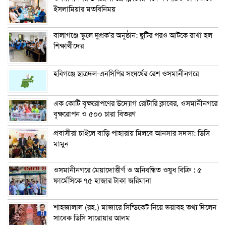
ইসলামিয়ার মতবিনিময়
বালাগঞ্জে স্কুলে দুপ্রক’র অনুষ্ঠান: ছুটির পরও আটকে রাখা হল
শিক্ষার্থীদের
হবিগঞ্জে ছাত্রদল-এনসিপির সংঘর্ষের রেশ ওসমানীনগরে
এক কোটি বৃক্ষরোপণের উদ্যোগ রোটারি ক্লাবের, ওসমানীনগরে
বৃক্ষরোপন ও ৫০০ চারা বিতরণ
প্রবাসীরা চাইলে বাড়ি পাহারায় মিলবে আনসার সদস্য: ডিসি
মামুন
ওসমানীনগরে মেয়াদোত্তীর্ণ ও অনিবন্ধিত ওষুধ বিক্রি : ৫
ফার্মেসিকে ৭৫ হাজার টাকা জরিমানা
শাহজালাল (রহ.) মাজারে সিন্ডিকেট নিয়ে ভয়াবহ তথ্য দিলেন
সাবেক ডিসি সারোয়ার আলম