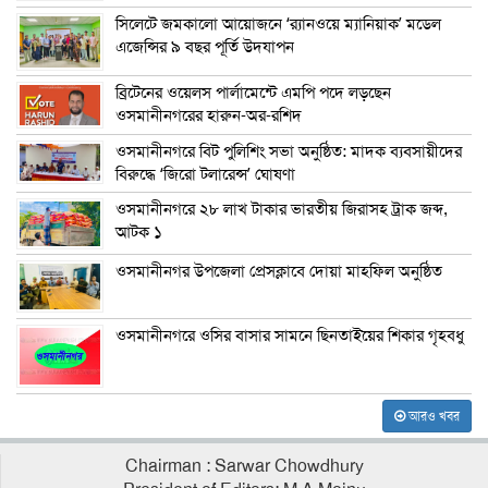
সিলেটে জমকালো আয়োজনে ‘র‍্যানওয়ে ম্যানিয়াক’ মডেল
এজেন্সির ৯ বছর পূর্তি উদযাপন
ব্রিটেনের ওয়েলস পার্লামেন্টে এমপি পদে লড়ছেন
ওসমানীনগরের হারুন-অর-রশিদ
ওসমানীনগরে বিট পুলিশিং সভা অনুষ্ঠিত: মাদক ব্যবসায়ীদের
বিরুদ্ধে ‘জিরো টলারেন্স’ ঘোষণা
ওসমানীনগরে ২৮ লাখ টাকার ভারতীয় জিরাসহ ট্রাক জব্দ,
আটক ১
ওসমানীনগর উপজেলা প্রেসক্লাবে দোয়া মাহফিল অনুষ্ঠিত
ওসমানীনগরে ওসির বাসার সামনে ছিনতাইয়ের শিকার গৃহবধু
আরও খবর
Chairman : Sarwar Chowdhury