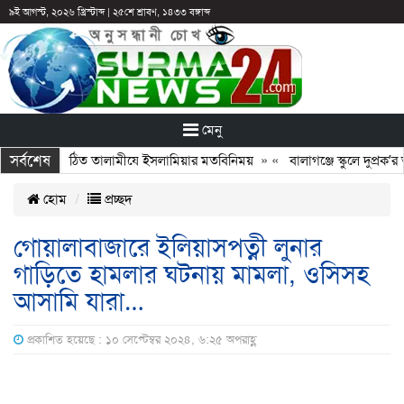
৯ই আগস্ট, ২০২৬ খ্রিস্টাব্দ
|
২৫শে শ্রাবণ, ১৪৩৩ বঙ্গাব্দ
মেনু
সর্বশেষ
 সঙ্গে নবগঠিত তালামীযে ইসলামিয়ার মতবিনিময়
» «
বালাগঞ্জে স্কুলে দুপ্রক’র অন
হোম
প্রচ্ছদ
গোয়ালাবাজারে ইলিয়াসপত্নী লুনার
গাড়িতে হামলার ঘটনায় মামলা, ওসিসহ
আসামি যারা…
প্রকাশিত হয়েছে : ১০ সেপ্টেম্বর ২০২৪, ৬:২৫ অপরাহ্ণ