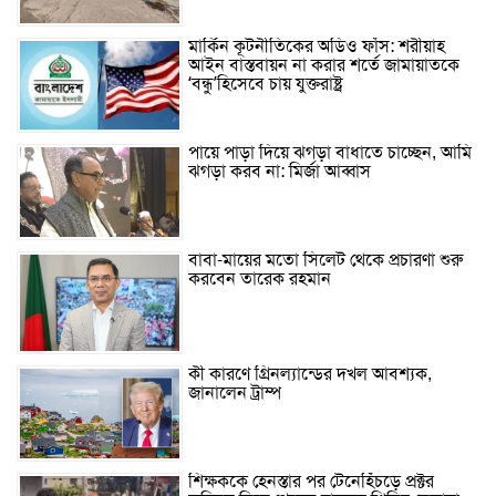
মার্কিন কূটনীতিকের অডিও ফাঁস: শরীয়াহ
আইন বাস্তবায়ন না করার শর্তে জামায়াতকে
‘বন্ধু’হিসেবে চায় যুক্তরাষ্ট্র
পায়ে পাড়া দিয়ে ঝগড়া বাধাতে চাচ্ছেন, আমি
ঝগড়া করব না: মির্জা আব্বাস
বাবা-মায়ের মতো সিলেট থেকে প্রচারণা শুরু
করবেন তারেক রহমান
কী কারণে গ্রিনল্যান্ডের দখল আবশ্যক,
জানালেন ট্রাম্প
শিক্ষককে হেনস্তার পর টেনেহিঁচড়ে প্রক্টর