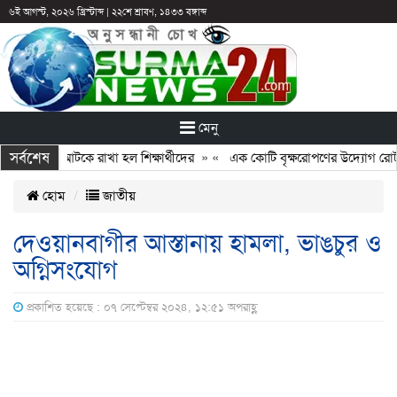
৬ই আগস্ট, ২০২৬ খ্রিস্টাব্দ
|
২২শে শ্রাবণ, ১৪৩৩ বঙ্গাব্দ
মেনু
সর্বশেষ
: ছুটির পরও আটকে রাখা হল শিক্ষার্থীদের
» «
এক কোটি বৃক্ষরোপণের উদ্যোগ রোটারি
হোম
জাতীয়
দেওয়ানবাগীর আস্তানায় হামলা, ভাঙচুর ও
অগ্নিসংযোগ
প্রকাশিত হয়েছে : ০৭ সেপ্টেম্বর ২০২৪, ১২:৫১ অপরাহ্ণ