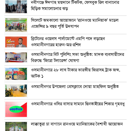
নবীগঞ্জে ঈদগাহ ময়দানে টিকটক, ফেসবুক রিল বানানোর
হিড়িক সমালোচনার ঝড়
সিলেটে জমকালো আয়োজনে ‘র‍্যানওয়ে ম্যানিয়াক’ মডেল
এজেন্সির ৯ বছর পূর্তি উদযাপন
ব্রিটেনের ওয়েলস পার্লামেন্টে এমপি পদে লড়ছেন
ওসমানীনগরের হারুন-অর-রশিদ
ওসমানীনগরে বিট পুলিশিং সভা অনুষ্ঠিত: মাদক ব্যবসায়ীদের
বিরুদ্ধে ‘জিরো টলারেন্স’ ঘোষণা
ওসমানীনগরে ২৮ লাখ টাকার ভারতীয় জিরাসহ ট্রাক জব্দ,
আটক ১
ওসমানীনগর উপজেলা প্রেসক্লাবে দোয়া মাহফিল অনুষ্ঠিত
ওসমানীনগরে ওসির বাসার সামনে ছিনতাইয়ের শিকার গৃহবধু
লাক্কাতুরা চা বাগানে রানওয়ে ম্যানিয়াকের বৈশাখী আয়োজন