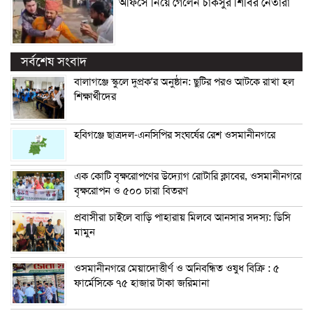
অফিসে নিয়ে গেলেন চাকসুর শিবির নেতারা
সর্বশেষ সংবাদ
বালাগঞ্জে স্কুলে দুপ্রক’র অনুষ্ঠান: ছুটির পরও আটকে রাখা হল
শিক্ষার্থীদের
হবিগঞ্জে ছাত্রদল-এনসিপির সংঘর্ষের রেশ ওসমানীনগরে
এক কোটি বৃক্ষরোপণের উদ্যোগ রোটারি ক্লাবের, ওসমানীনগরে
বৃক্ষরোপন ও ৫০০ চারা বিতরণ
প্রবাসীরা চাইলে বাড়ি পাহারায় মিলবে আনসার সদস্য: ডিসি
মামুন
ওসমানীনগরে মেয়াদোত্তীর্ণ ও অনিবন্ধিত ওষুধ বিক্রি : ৫
ফার্মেসিকে ৭৫ হাজার টাকা জরিমানা