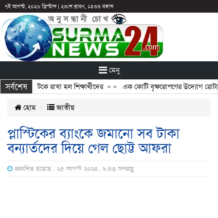
৭ই আগস্ট, ২০২৬ খ্রিস্টাব্দ
|
২৩শে শ্রাবণ, ১৪৩৩ বঙ্গাব্দ
মেনু
সর্বশেষ
ছুটির পরও আটকে রাখা হল শিক্ষার্থীদের
» «
এক কোটি বৃক্ষরোপণের উদ্যোগ রোটারি ক
হোম
জাতীয়
প্লাস্টিকের ব্যাংকে জমানো সব টাকা
বন্যার্তদের দিয়ে গেল ছোট্ট আফরা
প্রকাশিত হয়েছে : ২৫ আগস্ট ২০২৪, ৬:৪৩ অপরাহ্ণ