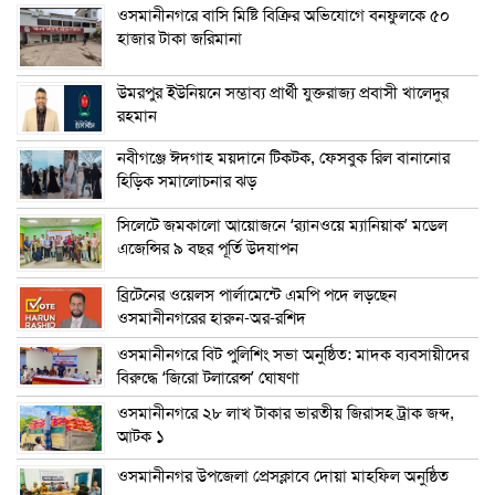
ওসমানীনগরে বাসি মিষ্টি বিক্রির অভিযোগে বনফুলকে ৫০
হাজার টাকা জরিমানা
উমরপুর ইউনিয়নে সম্ভাব্য প্রার্থী যুক্তরাজ্য প্রবাসী খালেদুর
রহমান
নবীগঞ্জে ঈদগাহ ময়দানে টিকটক, ফেসবুক রিল বানানোর
হিড়িক সমালোচনার ঝড়
সিলেটে জমকালো আয়োজনে ‘র‍্যানওয়ে ম্যানিয়াক’ মডেল
এজেন্সির ৯ বছর পূর্তি উদযাপন
ব্রিটেনের ওয়েলস পার্লামেন্টে এমপি পদে লড়ছেন
ওসমানীনগরের হারুন-অর-রশিদ
ওসমানীনগরে বিট পুলিশিং সভা অনুষ্ঠিত: মাদক ব্যবসায়ীদের
বিরুদ্ধে ‘জিরো টলারেন্স’ ঘোষণা
ওসমানীনগরে ২৮ লাখ টাকার ভারতীয় জিরাসহ ট্রাক জব্দ,
আটক ১
ওসমানীনগর উপজেলা প্রেসক্লাবে দোয়া মাহফিল অনুষ্ঠিত