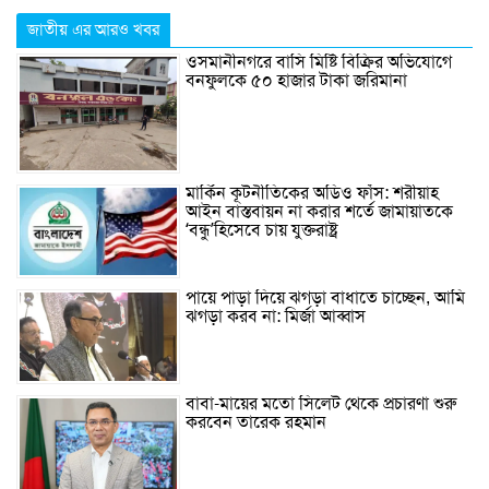
জাতীয় এর আরও খবর
ওসমানীনগরে বাসি মিষ্টি বিক্রির অভিযোগে
বনফুলকে ৫০ হাজার টাকা জরিমানা
মার্কিন কূটনীতিকের অডিও ফাঁস: শরীয়াহ
আইন বাস্তবায়ন না করার শর্তে জামায়াতকে
‘বন্ধু’হিসেবে চায় যুক্তরাষ্ট্র
পায়ে পাড়া দিয়ে ঝগড়া বাধাতে চাচ্ছেন, আমি
ঝগড়া করব না: মির্জা আব্বাস
বাবা-মায়ের মতো সিলেট থেকে প্রচারণা শুরু
করবেন তারেক রহমান