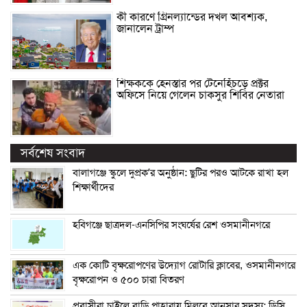
কী কারণে গ্রিনল্যান্ডের দখল আবশ্যক,
জানালেন ট্রাম্প
শিক্ষককে হেনস্তার পর টেনেহিঁচড়ে প্রক্টর
অফিসে নিয়ে গেলেন চাকসুর শিবির নেতারা
সর্বশেষ সংবাদ
বালাগঞ্জে স্কুলে দুপ্রক’র অনুষ্ঠান: ছুটির পরও আটকে রাখা হল
শিক্ষার্থীদের
হবিগঞ্জে ছাত্রদল-এনসিপির সংঘর্ষের রেশ ওসমানীনগরে
এক কোটি বৃক্ষরোপণের উদ্যোগ রোটারি ক্লাবের, ওসমানীনগরে
বৃক্ষরোপন ও ৫০০ চারা বিতরণ
প্রবাসীরা চাইলে বাড়ি পাহারায় মিলবে আনসার সদস্য: ডিসি