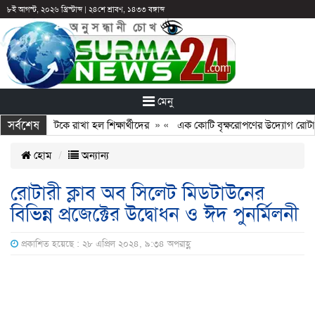
৮ই আগস্ট, ২০২৬ খ্রিস্টাব্দ
|
২৪শে শ্রাবণ, ১৪৩৩ বঙ্গাব্দ
মেনু
সর্বশেষ
 ছুটির পরও আটকে রাখা হল শিক্ষার্থীদের
» «
এক কোটি বৃক্ষরোপণের উদ্যোগ রোটারি ক
হোম
অন্যান্য
রোটারী ক্লাব অব সিলেট মিডটাউনের
বিভিন্ন প্রজেক্টের উদ্বোধন ও ঈদ পুনর্মিলনী
প্রকাশিত হয়েছে : ২৮ এপ্রিল ২০২৪, ৯:৩৪ অপরাহ্ণ