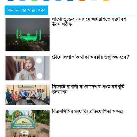
অন্যান্য এর আরও খবর
লাখো ভক্তের সমাগমে আটরশিতে শুরু বিশ্ব
উরস শরীফ
ঠোঁটে লিপস্টিক থাকা অবস্থায় ওজু শুদ্ধ হবে?
সিলেটে রূপালী বাংলাদেশ’র প্রথম বর্ষপূর্তি
উদযাপন
বিএনসিসির ফায়ারিং প্রতিযোগিতা সম্পন্ন