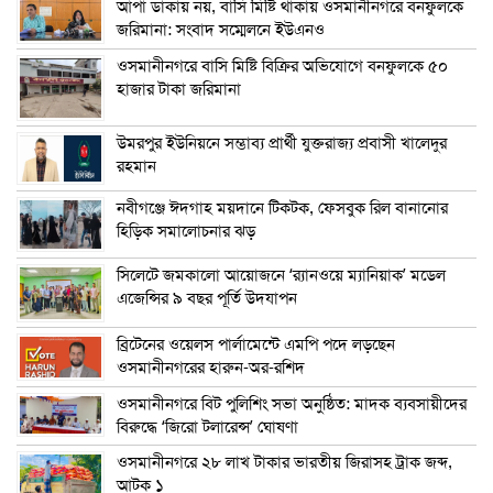
আপা ডাকায় নয়, বাসি মিষ্টি থাকায় ওসমানীনগরে বনফুলকে
জরিমানা: সংবাদ সম্মেলনে ইউএনও
ওসমানীনগরে বাসি মিষ্টি বিক্রির অভিযোগে বনফুলকে ৫০
হাজার টাকা জরিমানা
উমরপুর ইউনিয়নে সম্ভাব্য প্রার্থী যুক্তরাজ্য প্রবাসী খালেদুর
রহমান
নবীগঞ্জে ঈদগাহ ময়দানে টিকটক, ফেসবুক রিল বানানোর
হিড়িক সমালোচনার ঝড়
সিলেটে জমকালো আয়োজনে ‘র‍্যানওয়ে ম্যানিয়াক’ মডেল
এজেন্সির ৯ বছর পূর্তি উদযাপন
ব্রিটেনের ওয়েলস পার্লামেন্টে এমপি পদে লড়ছেন
ওসমানীনগরের হারুন-অর-রশিদ
ওসমানীনগরে বিট পুলিশিং সভা অনুষ্ঠিত: মাদক ব্যবসায়ীদের
বিরুদ্ধে ‘জিরো টলারেন্স’ ঘোষণা
ওসমানীনগরে ২৮ লাখ টাকার ভারতীয় জিরাসহ ট্রাক জব্দ,
আটক ১