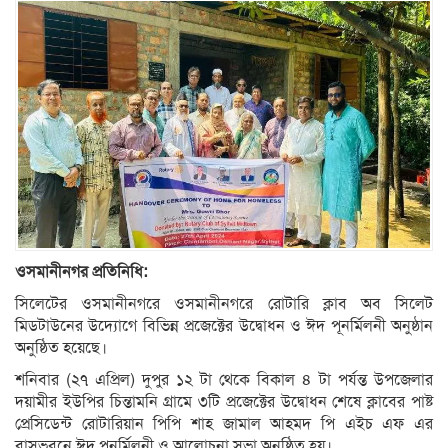
ওসমানীনগর প্রতিনিধি:
সিলেটের ওসমানীনগরে ওসমানীনগরে রোটারি ক্লাব অব সিলেট
মিডটাউনের উদ্যোগে বিভিন্ন প্রজেক্টের উদ্বোধন ও ঈদ পূনর্মিলনী অনুষ্ঠান
অনুষ্ঠিত হয়েছে।
শনিবার (২৭ এপ্রিল) দুপুর ১২ টা থেকে বিকাল ৪ টা পর্যন্ত উপজেলার
দয়ামীর ইউপির চিন্তামনি গ্রামে ৩টি প্রজেক্টের উদ্বোধন শেষে ক্লাবের পাষ্ট
প্রেসিডেন্ট রোটারিয়ান পিপি শাহ জামাল আহমদ পি এইচ এফ এর
বাসভবনে ঈদ পুনর্মিলনী ও আলোচনা সভা অনুষ্ঠিত হয়।