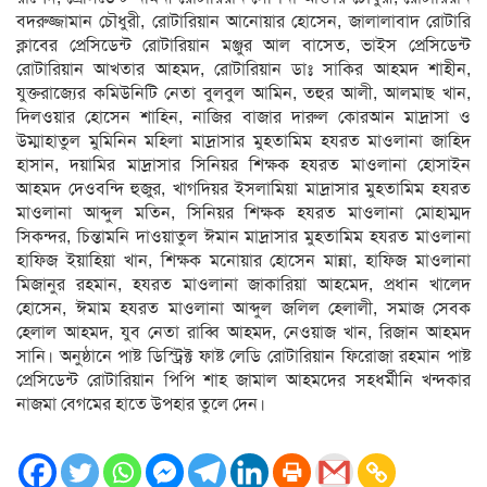
বদরুজ্জামান চৌধুরী, রোটারিয়ান আনোয়ার হোসেন, জালালাবাদ রোটারি
ক্লাবের প্রেসিডেন্ট রোটারিয়ান মঞ্জুর আল বাসেত, ভাইস প্রেসিডেন্ট
রোটারিয়ান আখতার আহমদ, রোটারিয়ান ডাঃ সাকির আহমদ শাহীন,
যুক্তরাজ্যের কমিউনিটি নেতা বুলবুল আমিন, তহুর আলী, আলমাছ খান,
দিলওয়ার হোসেন শাহিন, নাজির বাজার দারুল কোরআন মাদ্রাসা ও
উম্মাহাতুল মুমিনিন মহিলা মাদ্রাসার মুহতামিম হযরত মাওলানা জাহিদ
হাসান, দয়ামির মাদ্রাসার সিনিয়র শিক্ষক হযরত মাওলানা হোসাইন
আহমদ দেওবন্দি হুজুর, খাগদিয়র ইসলামিয়া মাদ্রাসার মুহতামিম হযরত
মাওলানা আব্দুল মতিন, সিনিয়র শিক্ষক হযরত মাওলানা মোহাম্মদ
সিকন্দর, চিন্তামনি দাওয়াতুল ঈমান মাদ্রাসার মুহতামিম হযরত মাওলানা
হাফিজ ইয়াহিয়া খান, শিক্ষক মনোয়ার হোসেন মান্না, হাফিজ মাওলানা
মিজানুর রহমান, হযরত মাওলানা জাকারিয়া আহমেদ, প্রধান খালেদ
হোসেন, ঈমাম হযরত মাওলানা আব্দুল জলিল হেলালী, সমাজ সেবক
হেলাল আহমদ, যুব নেতা রাব্বি আহমদ, নেওয়াজ খান, রিজান আহমদ
সানি। অনুষ্ঠানে পাষ্ট ডিস্ট্রিক্ট ফাষ্ট লেডি রোটারিয়ান ফিরোজা রহমান পাষ্ট
প্রেসিডেন্ট রোটারিয়ান পিপি শাহ জামাল আহমদের সহধর্মীনি খন্দকার
নাজমা বেগমের হাতে উপহার তুলে দেন।