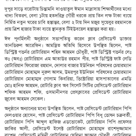
দুপুর সাড়ে বরোটায় চিন্তামনি দাওয়াতুল ঈমান মাদ্রাসায় শিক্ষার্থীদের মধ্যে
খাদ্য বিতরণ, বেলা ১টায় হতদরিদ্র গৌরী ধরকে প্রায় তিন লক্ষ টাকা ব্যয়ে
নির্মিত নতুন ঘরের চাবি হস্তান্তর, বেলা ২ টায় দিন মজুর সুয়েবুর রহমানকে
প্রায় ত্রিশ হাজার টাকা ব্যয়ে স্থানকৃত টিইউবয়েল হস্তান্তর করা হয়।
ঈদ পূনর্মিলনী অনুষ্ঠানে সভাপতিত্ব করেন ক্লাব প্রেসিডেন্ট ডাক্তার
তানভিরুল আরেফিন। আমন্ত্রিত অতিথি হিসেবে উপস্থিত ছিলেন, পাষ্ট
ডিস্ট্রিক্ট গভর্নর রোটারিয়ান শহিদ আহমদ চৌধুরী, পাষ্ট ডিস্ট্রিক্ট গভর্নর লেঃ
কঃ (অবঃ) রোটারিয়ান এম আতাউর রহমান পীর, পাষ্ট ডিস্ট্রিক্ট ফাষ্ট লেডি
রোটারিয়ান ফিরোজা রহমান, দোলার বাজার ইউনিয়ন পরিষদের চেয়ারম্যান
রোটারিয়ান মোহাম্মদ নুরুল আলম, উমরপুর ইউনিয়ন পরিষদের চেয়ারম্যান
রোটারিয়ান মোহাম্মদ গোলাম কিবরিয়া, ভিক্টোরিয়া হাসপাতালের এমডি
মোঃ হানিফ আহমদ, রোটারি ক্লাব অব সিলেট সিটির প্রেসিডেন্ট রোটারিয়ান
শফিক আহমদ শফি, ওসমানীনগর প্রেসক্লাবের প্রেসিডেন্ট রোটারিয়ান
জুবেল আহমদ সেকেল।
অনুষ্ঠানে অন্যান্যের মধ্যে উপস্থিত ছিলেন, পাষ্ট প্রেসিডেন্ট রোটারিয়ান পিপি
দেলওয়ার হোসেন, পাষ্ট প্রেসিডেন্ট রোটারিয়ান পিপি বিধূ ভোষন চক্রবর্তী,
রোটারিয়ান পিপি আব্দুল হাফিজ এডভোকেট, রোটারিয়ান পিপি প্রফেসর
জাকির আলী, প্রেসিডেন্ট ইলেক্ট রোটারিয়ান মোহাম্মদ রাশেদুজ্জামান
রাশেদ, প্রেসিডেন্ট নমিনী রোটারিয়ান সেলিনা আক্তার চৌধুরী, রোটারিয়ান