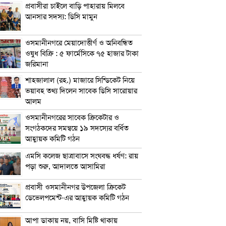
প্রবাসীরা চাইলে বাড়ি পাহারায় মিলবে
আনসার সদস্য: ডিসি মামুন
ওসমানীনগরে মেয়াদোত্তীর্ণ ও অনিবন্ধিত
ওষুধ বিক্রি : ৫ ফার্মেসিকে ৭৫ হাজার টাকা
জরিমানা
শাহজালাল (রহ.) মাজারে সিন্ডিকেট নিয়ে
ভয়াবহ তথ্য দিলেন সাবেক ডিসি সারোয়ার
আলম
ওসমানীনগরের সাবেক ক্রিকেটার ও
সংগঠকদের সমন্বয়ে ১৯ সদস্যের বর্ধিত
আহ্বায়ক কমিটি গঠন
এম‌সি কলেজ ছাত্রাবাসে সংঘবদ্ধ ধর্ষণ: রায়
পড়া শুরু, আদালতে আসামিরা
প্রবাসী ওসমানীনগর উপজেলা ক্রিকেট
ডেভেলপমেন্ট-এর আহ্বায়ক কমিটি গঠন
আপা ডাকায় নয়, বাসি মিষ্টি থাকায়