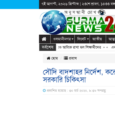
৭ই আগস্ট, ২০২৬ খ্রিস্টাব্দ
|
২৩শে শ্রাবণ, ১৪৩৩ বঙ্গা
ওসমানীনগর
সিলেট
জাতীয়
আন্ত
সর্বশেষ
লাগঞ্জে স্কুলে দুপ্রক’র অনুষ্ঠান: ছুটির পরও আটকে রাখা হল শিক্ষার্থীদের
» «
এক কোট
হোম
প্রবাস
সৌদি বাদশাহর নির্দেশ, কর
সরকারি চিকিৎসা
প্রকাশিত হয়েছে : ৩০ মার্চ ২০২০, ৯:৩৬ অপরাহ্ণ