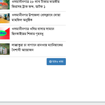
ওসমানীনগরে ২৮ লাখ টাকার ভারতীয়
জিরাসহ ট্রাক জব্দ, আটক ১
ওসমানীনগর উপজেলা প্রেসক্লাবে দোয়া
মাহফিল অনুষ্ঠিত
ওসমানীনগরে ওসির বাসার সামনে
ছিনতাইয়ের শিকার গৃহবধু
লাক্কাতুরা চা বাগানে রানওয়ে ম্যানিয়াকের
বৈশাখী আয়োজন
আরও খবর