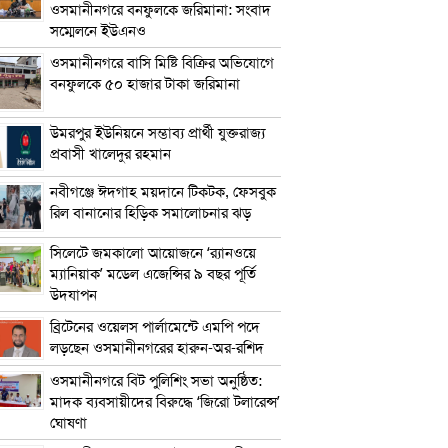
ওসমানীনগরে বনফুলকে জরিমানা: সংবাদ
সম্মেলনে ইউএনও
ওসমানীনগরে বাসি মিষ্টি বিক্রির অভিযোগে
বনফুলকে ৫০ হাজার টাকা জরিমানা
উমরপুর ইউনিয়নে সম্ভাব্য প্রার্থী যুক্তরাজ্য
প্রবাসী খালেদুর রহমান
নবীগঞ্জে ঈদগাহ ময়দানে টিকটক, ফেসবুক
রিল বানানোর হিড়িক সমালোচনার ঝড়
সিলেটে জমকালো আয়োজনে ‘র‍্যানওয়ে
ম্যানিয়াক’ মডেল এজেন্সির ৯ বছর পূর্তি
উদযাপন
ব্রিটেনের ওয়েলস পার্লামেন্টে এমপি পদে
লড়ছেন ওসমানীনগরের হারুন-অর-রশিদ
ওসমানীনগরে বিট পুলিশিং সভা অনুষ্ঠিত:
মাদক ব্যবসায়ীদের বিরুদ্ধে ‘জিরো টলারেন্স’
ঘোষণা