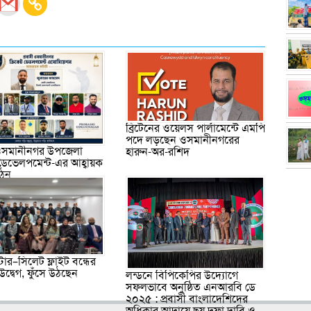
ব্রিটেনের ওয়েলস পার্লামেন্টে এমপি
পদে লড়ছেন ওসমানীনগরের
 ওসমানীনগর উপজেলা
হারুন-অর-রশিদ
 ডেভেলপমেন্ট-এর আহ্বায়ক
গঠন
্টার–সিলেট ফ্লাইট বন্ধের
ে উদ্বেগ, ফুঁসে উঠছেন
লন্ডনে বিপিকেপির উদ্যোগে
সফলভাবে অনুষ্ঠিত এনআরবি ডে
২০২৫ : প্রবাসী বাংলাদেশিদের