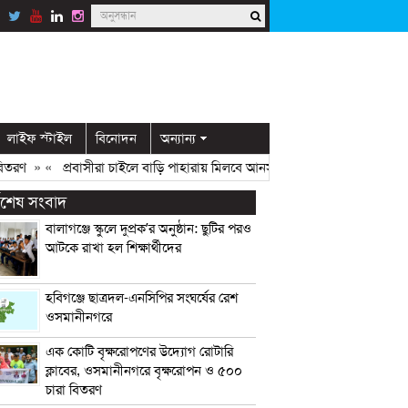
লাইফ স্টাইল
বিনোদন
অন্যান্য
ণ
» «
প্রবাসীরা চাইলে বাড়ি পাহারায় মিলবে আনসার সদস্য: ডিসি মামুন
» «
ওসম
্বশেষ সংবাদ
বালাগঞ্জে স্কুলে দুপ্রক’র অনুষ্ঠান: ছুটির পরও
আটকে রাখা হল শিক্ষার্থীদের
হবিগঞ্জে ছাত্রদল-এনসিপির সংঘর্ষের রেশ
ওসমানীনগরে
এক কোটি বৃক্ষরোপণের উদ্যোগ রোটারি
ক্লাবের, ওসমানীনগরে বৃক্ষরোপন ও ৫০০
চারা বিতরণ