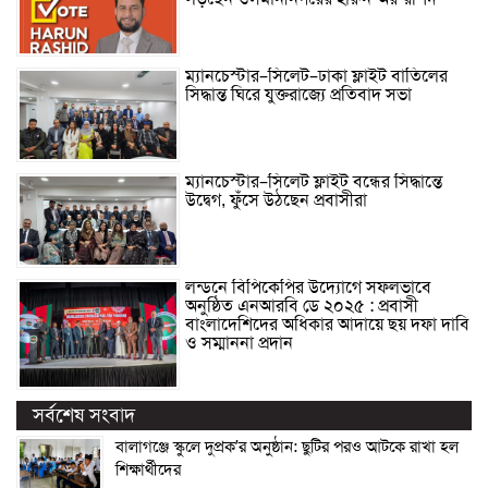
ম্যানচেস্টার–সিলেট–ঢাকা ফ্লাইট বাতিলের
সিদ্ধান্ত ঘিরে যুক্তরাজ্যে প্রতিবাদ সভা
ম্যানচেস্টার–সিলেট ফ্লাইট বন্ধের সিদ্ধান্তে
উদ্বেগ, ফুঁসে উঠছেন প্রবাসীরা
লন্ডনে বিপিকেপির উদ্যোগে সফলভাবে
অনুষ্ঠিত এনআরবি ডে ২০২৫ : প্রবাসী
বাংলাদেশিদের অধিকার আদায়ে ছয় দফা দাবি
ও সম্মাননা প্রদান
সর্বশেষ সংবাদ
বালাগঞ্জে স্কুলে দুপ্রক’র অনুষ্ঠান: ছুটির পরও আটকে রাখা হল
শিক্ষার্থীদের