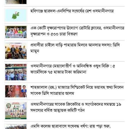
হবিগঞ্জে ছাত্রদল-এনসিপির সংঘর্ষের রেশ ওসমানীনগরে
এক কোটি বৃক্ষরোপণের উদ্যোগ রোটারি ক্লাবের, ওসমানীনগরে
বৃক্ষরোপন ও ৫০০ চারা বিতরণ
প্রবাসীরা চাইলে বাড়ি পাহারায় মিলবে আনসার সদস্য: ডিসি
মামুন
ওসমানীনগরে মেয়াদোত্তীর্ণ ও অনিবন্ধিত ওষুধ বিক্রি : ৫
ফার্মেসিকে ৭৫ হাজার টাকা জরিমানা
শাহজালাল (রহ.) মাজারে সিন্ডিকেট নিয়ে ভয়াবহ তথ্য দিলেন
সাবেক ডিসি সারোয়ার আলম
ওসমানীনগরের সাবেক ক্রিকেটার ও সংগঠকদের সমন্বয়ে ১৯
সদস্যের বর্ধিত আহ্বায়ক কমিটি গঠন
এম‌সি কলেজ ছাত্রাবাসে সংঘবদ্ধ ধর্ষণ: রায় পড়া শুরু,