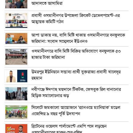
আদালতে আসামিরা
প্রবাসী ওসমানীনগর উপজেলা ক্রিকেট ডেভেলপমেন্ট-এর
আহ্বায়ক কমিটি গঠন
আপা ডাকায় নয়, বাসি মিষ্টি থাকায় ওসমানীনগরে বনফুলকে
জরিমানা: সংবাদ সম্মেলনে ইউএনও
ওসমানীনগরে বাসি মিষ্টি বিক্রির অভিযোগে বনফুলকে ৫০
হাজার টাকা জরিমানা
উমরপুর ইউনিয়নে সম্ভাব্য প্রার্থী যুক্তরাজ্য প্রবাসী খালেদুর
রহমান
নবীগঞ্জে ঈদগাহ ময়দানে টিকটক, ফেসবুক রিল বানানোর
হিড়িক সমালোচনার ঝড়
সিলেটে জমকালো আয়োজনে ‘র‍্যানওয়ে ম্যানিয়াক’ মডেল
এজেন্সির ৯ বছর পূর্তি উদযাপন
ব্রিটেনের ওয়েলস পার্লামেন্টে এমপি পদে লড়ছেন
ওসমানীনগরের হারুন-অর-রশিদ