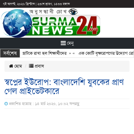
৭ই আগস্ট, ২০২৬ খ্রিস্টাব্দ
|
২৩শে শ্রাবণ, ১৪৩৩ বঙ্গাব্দ
মেনু
সর্বশেষ
ন: ছুটির পরও আটকে রাখা হল শিক্ষার্থীদের
» «
এক কোটি বৃক্ষরোপণের উদ্যোগ রোটারি
হোম
প্রবাস
স্বপ্নের ইউরোপ: বাংলাদেশি যুবকের প্রাণ
গেল প্রাইভেটকারে
প্রকাশিত হয়েছে : ১৪ মার্চ ২০২০, ১০:০২ অপরাহ্ণ