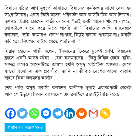
বিমানে উঠার আগ মুহুর্তে আবারও বিমানের কর্মকর্তার সাথে দেখা হয়
সাংবাদিকের। এবার তিনি আসন পরিবর্তন করে কার্ডটি ঠিক করে দিলেন।
তখনও মিরাজ হোসেন গাজী বললেন, “ভাই মনটা অনেক খারাপ লাগছে,
লোকটাকে সাথে করে নিতে পারছি না।” বিমানের কান্ট্রি ম্যানেজার
বললেন, “ভাই, আমারও খারাপ লাগছে, কিছুই করতে পারলাম না। চাকরি
করি তো। নিয়মের বাইরে যেতে পারছি না ।”
মিরাজ হোসেন গাজী বলেন, “বিমানের ভিতরে ঢুকেই দেখি, বিজনেস
ক্লাসে একটি আসন ফাঁকা । যেটা কলমদরের । কিন্তু টিকিট কেটে, বুকিং
সম্পন্ন করেও আসনটিতে জায়গা হয়নি অসুস্থ রেমিটেন্স যোদ্ধার। দেশে
যাওয়া হলো না এক প্রবাসীর। জানি না জীবিত দেশের আলো বাতাস
জুটবে কিনা কলমদর আলীর।”
শেষ পর্যন্ত অসুস্থ প্রবাসী কলমদর আলীকে দুবাই এয়ারপোর্টে রেখেই
আকাশে উড়লো বিমান বাংলাদেশ এয়ারলাইন্সের ফ্লাইট বিজি -২৪৮ ।
প্রবাস এর আরও খবর