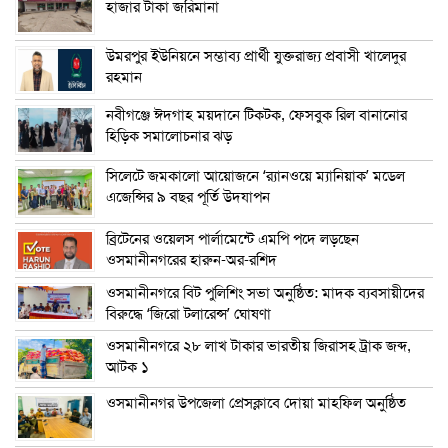
হাজার টাকা জরিমানা
উমরপুর ইউনিয়নে সম্ভাব্য প্রার্থী যুক্তরাজ্য প্রবাসী খালেদুর
রহমান
নবীগঞ্জে ঈদগাহ ময়দানে টিকটক, ফেসবুক রিল বানানোর
হিড়িক সমালোচনার ঝড়
সিলেটে জমকালো আয়োজনে ‘র‍্যানওয়ে ম্যানিয়াক’ মডেল
এজেন্সির ৯ বছর পূর্তি উদযাপন
ব্রিটেনের ওয়েলস পার্লামেন্টে এমপি পদে লড়ছেন
ওসমানীনগরের হারুন-অর-রশিদ
ওসমানীনগরে বিট পুলিশিং সভা অনুষ্ঠিত: মাদক ব্যবসায়ীদের
বিরুদ্ধে ‘জিরো টলারেন্স’ ঘোষণা
ওসমানীনগরে ২৮ লাখ টাকার ভারতীয় জিরাসহ ট্রাক জব্দ,
আটক ১
ওসমানীনগর উপজেলা প্রেসক্লাবে দোয়া মাহফিল অনুষ্ঠিত