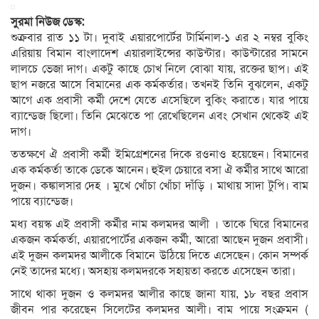
সুরমা নিউজ ডেস্ক:
শুক্রবার রাত ১১ টা। দুবাই এয়ারপোর্টের টার্মিনাল-১ এর ২ নম্বর বুকিং
এরিয়ায় বিমান বাংলাদেশ এয়ারলাইন্সের কাউন্টার। কাউন্টারের সামনে
লালচে ভেজা দাগ। একটু কাছে চোখ নিলে বোঝা যায়, রক্তের ছাপ। এই
ছাপ নজরে আসে বিমানের এক কর্মকর্তার। তখনই তিনি বুঝলেন, একটু
আগে এক প্রবাসী কর্মী দেশে যেতে এসেছিলে বুকিং করাতে। যার পায়ে
ব্যান্ডেজ ছিলো। তিনি মেঝেতে পা রেখেছিলেন এবং সেখান থেকেই এই
দাগ।
ততক্ষণে ঐ প্রবাসী কর্মী ইমিগ্রেশনের দিকে রওনাও হয়েছেন। বিমানের
এক কর্মকর্তা তাকে ডেকে আনেন। হুইল চেয়ারে বসা ঐ কর্মীর সাথে আরো
দুজন। কঙ্কালসার দেহ । মুখে খোঁচা খোঁচা দাঁড়ি । মাথায় সাদা টুপি। বাম
পায়ে ব্যান্ডেজ।
মধ্য বয়স্ক এই প্রবাসী কর্মীর নাম কলমদর আলী । তাকে ঘিরে বিমানের
একজন কর্মকর্তা, এয়ারপোর্টের একজন কর্মী, আরো আছেন দুজন প্রবাসী।
এই দুজন কলমদর আলীকে বিমানে উঠিয়ে দিতে এসেছেন। কোন সম্পর্ক
নেই তাদের মধ্যে। অসহায় কলমদরকে সহায়তা করতে এসেছেন তারা।
সাথে থাকা দুজন ও কলমদর আলীর কাছে জানা যায়, ১৮ বছর প্রবাস
জীবন পার করেছেন সিলেটের কলমদর আলী। বাম পায়ে সংক্রমন (