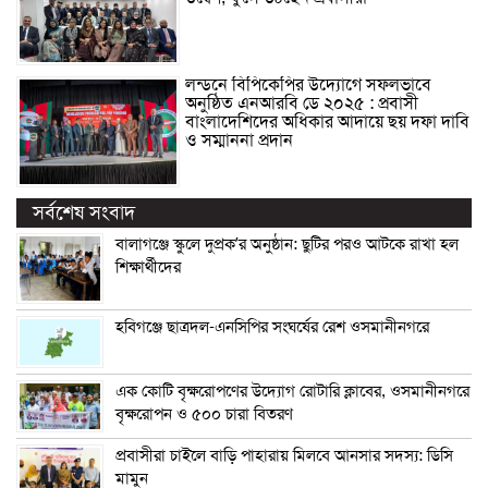
লন্ডনে বিপিকেপির উদ্যোগে সফলভাবে
অনুষ্ঠিত এনআরবি ডে ২০২৫ : প্রবাসী
বাংলাদেশিদের অধিকার আদায়ে ছয় দফা দাবি
ও সম্মাননা প্রদান
সর্বশেষ সংবাদ
বালাগঞ্জে স্কুলে দুপ্রক’র অনুষ্ঠান: ছুটির পরও আটকে রাখা হল
শিক্ষার্থীদের
হবিগঞ্জে ছাত্রদল-এনসিপির সংঘর্ষের রেশ ওসমানীনগরে
এক কোটি বৃক্ষরোপণের উদ্যোগ রোটারি ক্লাবের, ওসমানীনগরে
বৃক্ষরোপন ও ৫০০ চারা বিতরণ
প্রবাসীরা চাইলে বাড়ি পাহারায় মিলবে আনসার সদস্য: ডিসি
মামুন