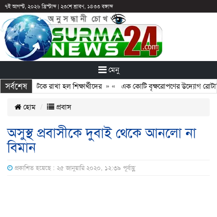
৭ই আগস্ট, ২০২৬ খ্রিস্টাব্দ
|
২৩শে শ্রাবণ, ১৪৩৩ বঙ্গাব্দ
মেনু
সর্বশেষ
ছুটির পরও আটকে রাখা হল শিক্ষার্থীদের
» «
এক কোটি বৃক্ষরোপণের উদ্যোগ রোটারি ক
হোম
প্রবাস
অসুস্থ প্রবাসীকে দুবাই থেকে আনলো না
বিমান
প্রকাশিত হয়েছে : ২৫ জানুয়ারি ২০২০, ১২:৩৯ পূর্বাহ্ণ