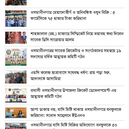
ওসমানীনগরে মেয়াদোত্তীর্ণ ও অনিবন্ধিত ওষুধ বিক্রি : ৫
ফার্মেসিকে ৭৫ হাজার টাকা জরিমানা
শাহজালাল (রহ.) মাজারে সিন্ডিকেট নিয়ে ভয়াবহ তথ্য দিলেন
সাবেক ডিসি সারোয়ার আলম
ওসমানীনগরের সাবেক ক্রিকেটার ও সংগঠকদের সমন্বয়ে ১৯
সদস্যের বর্ধিত আহ্বায়ক কমিটি গঠন
এম‌সি কলেজ ছাত্রাবাসে সংঘবদ্ধ ধর্ষণ: রায় পড়া শুরু,
আদালতে আসামিরা
প্রবাসী ওসমানীনগর উপজেলা ক্রিকেট ডেভেলপমেন্ট-এর
আহ্বায়ক কমিটি গঠন
আপা ডাকায় নয়, বাসি মিষ্টি থাকায় ওসমানীনগরে বনফুলকে
জরিমানা: সংবাদ সম্মেলনে ইউএনও
ওসমানীনগরে বাসি মিষ্টি বিক্রির অভিযোগে বনফুলকে ৫০