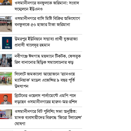
ওসমানীনগরে বনফুলকে জরিমানা: সংবাদ
সম্মেলনে ইউএনও
ওসমানীনগরে বাসি মিষ্টি বিক্রির অভিযোগে
বনফুলকে ৫০ হাজার টাকা জরিমানা
উমরপুর ইউনিয়নে সম্ভাব্য প্রার্থী যুক্তরাজ্য
প্রবাসী খালেদুর রহমান
নবীগঞ্জে ঈদগাহ ময়দানে টিকটক, ফেসবুক
রিল বানানোর হিড়িক সমালোচনার ঝড়
সিলেটে জমকালো আয়োজনে ‘র‍্যানওয়ে
ম্যানিয়াক’ মডেল এজেন্সির ৯ বছর পূর্তি
উদযাপন
ব্রিটেনের ওয়েলস পার্লামেন্টে এমপি পদে
লড়ছেন ওসমানীনগরের হারুন-অর-রশিদ
ওসমানীনগরে বিট পুলিশিং সভা অনুষ্ঠিত:
মাদক ব্যবসায়ীদের বিরুদ্ধে ‘জিরো টলারেন্স’
ঘোষণা