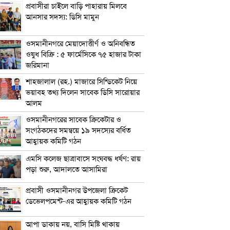
প্রবাসীরা চাইলে বাড়ি পাহারায় মিলবে
আনসার সদস্য: ডিসি মামুন
ওসমানীনগরে মেয়াদোত্তীর্ণ ও অনিবন্ধিত
ওষুধ বিক্রি : ৫ ফার্মেসিকে ৭৫ হাজার টাকা
জরিমানা
শাহজালাল (রহ.) মাজারে সিন্ডিকেট নিয়ে
ভয়াবহ তথ্য দিলেন সাবেক ডিসি সারোয়ার
আলম
ওসমানীনগরের সাবেক ক্রিকেটার ও
সংগঠকদের সমন্বয়ে ১৯ সদস্যের বর্ধিত
আহ্বায়ক কমিটি গঠন
এম‌সি কলেজ ছাত্রাবাসে সংঘবদ্ধ ধর্ষণ: রায়
পড়া শুরু, আদালতে আসামিরা
প্রবাসী ওসমানীনগর উপজেলা ক্রিকেট
ডেভেলপমেন্ট-এর আহ্বায়ক কমিটি গঠন
আপা ডাকায় নয়, বাসি মিষ্টি থাকায়