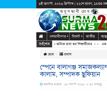
৬ই আগস্ট, ২০২৬ খ্রিস্টাব্দ
|
২২শে শ্রাবণ, ১৪৩৩ বঙ্গা
ওসমানীনগর
সিলেট
জাতীয়
আন্ত
সর্বশেষ
াগঞ্জে স্কুলে দুপ্রক’র অনুষ্ঠান: ছুটির পরও আটকে রাখা হল শিক্ষার্থীদের
» «
এক কোটি
হোম
প্রবাস
স্পেনে বালাগঞ্জ সমাজকল্যাণ
কালাম, সম্পাদক ছুফিয়ান
প্রকাশিত হয়েছে : ১৯ আগস্ট ২০১৯, ৮:৩২ অপরাহ্ণ