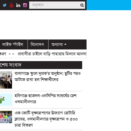
লাইফ স্টাইল
বিনোদন
অন্যান্য
» «
প্রবাসীরা চাইলে বাড়ি পাহারায় মিলবে আনসার সদস্য: ডিসি মামুন
» «
ওসমা
্বশেষ সংবাদ
বালাগঞ্জে স্কুলে দুপ্রক’র অনুষ্ঠান: ছুটির পরও
আটকে রাখা হল শিক্ষার্থীদের
হবিগঞ্জে ছাত্রদল-এনসিপির সংঘর্ষের রেশ
ওসমানীনগরে
এক কোটি বৃক্ষরোপণের উদ্যোগ রোটারি
ক্লাবের, ওসমানীনগরে বৃক্ষরোপন ও ৫০০
চারা বিতরণ