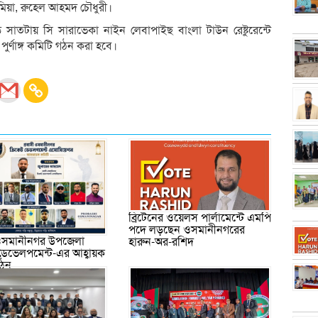
মিয়া, রুহেল আহমদ চৌধুরী।
সাতটায় সি সারাভেকা নাইন লেবাপাইছ বাংলা টাউন রেষ্টুরেন্টে
পুর্ণাঙ্গ কমিটি গঠন করা হবে।
ব্রিটেনের ওয়েলস পার্লামেন্টে এমপি
পদে লড়ছেন ওসমানীনগরের
 ওসমানীনগর উপজেলা
হারুন-অর-রশিদ
 ডেভেলপমেন্ট-এর আহ্বায়ক
গঠন