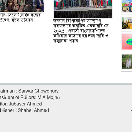
্টার–সিলেট ফ্লাইট বন্ধের
ে উদ্বেগ, ফুঁসে উঠছেন
লন্ডনে বিপিকেপির উদ্যোগে
সফলভাবে অনুষ্ঠিত এনআরবি ডে
২০২৫ : প্রবাসী বাংলাদেশিদের
অধিকার আদায়ে ছয় দফা দাবি ও
সম্মাননা প্রদান
airman : Sarwar Chowdhury
esident of Editors: M A Mojnu
itor: Jubayer Ahmed
blisher : Shahel Ahmed
+