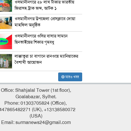
ওসমানীনগরে ২৮ লাখ টাকার ভারতীয়
জিরাসহ ট্রাক জব্দ, আটক ১
ওসমানীনগর উপজেলা প্রেসক্লাবে দোয়া
মাহফিল অনুষ্ঠিত
ওসমানীনগরে ওসির বাসার সামনে
ছিনতাইয়ের শিকার গৃহবধু
লাক্কাতুরা চা বাগানে রানওয়ে ম্যানিয়াকের
বৈশাখী আয়োজন
আরও খবর
Office: Shahjalal Tower (1st floor),
Goalabazar, Sylhet.
Phone: 01303705824 (Office),
447865482271 (UK), +13138580072
(USA)
Email: surmanews24@gmail.com