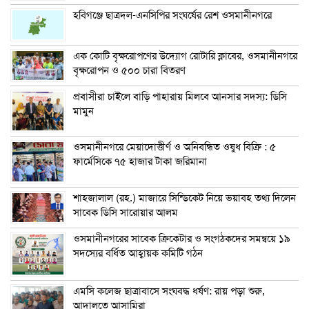
হবিগঞ্জে ছাত্রদল-এনসিপির সংঘর্ষের রেশ ওসমানীনগরে
এক কোটি বৃক্ষরোপণের উদ্যোগ রোটারি ক্লাবের, ওসমানীনগরে
বৃক্ষরোপন ও ৫০০ চারা বিতরণ
প্রবাসীরা চাইলে বাড়ি পাহারায় মিলবে আনসার সদস্য: ডিসি
মামুন
ওসমানীনগরে মেয়াদোত্তীর্ণ ও অনিবন্ধিত ওষুধ বিক্রি : ৫
ফার্মেসিকে ৭৫ হাজার টাকা জরিমানা
শাহজালাল (রহ.) মাজারে সিন্ডিকেট নিয়ে ভয়াবহ তথ্য দিলেন
সাবেক ডিসি সারোয়ার আলম
ওসমানীনগরের সাবেক ক্রিকেটার ও সংগঠকদের সমন্বয়ে ১৯
সদস্যের বর্ধিত আহ্বায়ক কমিটি গঠন
এম‌সি কলেজ ছাত্রাবাসে সংঘবদ্ধ ধর্ষণ: রায় পড়া শুরু,
আদালতে আসামিরা