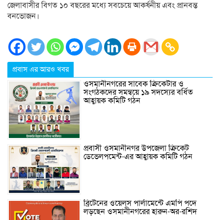
জেলাবাসীর বিগত ১০ বছরের মধ্যে সবচেয়ে আকর্ষনীয় এবং প্রানবন্ত
বনভোজন।
প্রবাস এর আরও খবর
ওসমানীনগরের সাবেক ক্রিকেটার ও
সংগঠকদের সমন্বয়ে ১৯ সদস্যের বর্ধিত
আহ্বায়ক কমিটি গঠন
প্রবাসী ওসমানীনগর উপজেলা ক্রিকেট
ডেভেলপমেন্ট-এর আহ্বায়ক কমিটি গঠন
ব্রিটেনের ওয়েলস পার্লামেন্টে এমপি পদে
লড়ছেন ওসমানীনগরের হারুন-অর-রশিদ