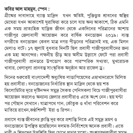
কবির আল মাহমুদ, স্পেন :
গ্রীষ্মের দাবাদাহে ব্যাস্ত মাদ্রিদ যখন অতিষ্ট, পুঞ্জিভুত শ্রাবনের অস্থির
মেঘেরা যখন আকাশেই ঘুরাফিরা করে চলে যায় অন্য আকাশে, ঠিক এমনি
এক সময় প্রাত্যহিক যান্ত্রিক জীবন থেকে একদিনের পরিত্রানের আশায়
গাজীপুর জেলাবাসী আয়োজন করে বার্ষিক বনভোজন ২০১৯। ব্যস্ত
নগরীতে বনভোজন কেবল মাত্র নগর পীড়নের পরিত্রানই নয়, এক মিলন
মেলাও বটে। ১৭ জুলাই বুধবার দিনটি ছিল প্রবাসী গাজীপুরবাসীদের জন্য
এক মহা আনন্দের। লক্ষনীয় ভীড় আর অসীম উল্লাসে ফেটে পরা প্রবাসী
গাজীপুরবাসী প্রানভরে উপভোগ করে পারস্পরিক সখ্যতা, মুখরোচক
খাবার, খেলাধুলা প্রানবন্ত সাংস্কৃতিক অনুষ্ঠান আর রাফেল ড্র।
দিনের শুরুতেই বাংলাদেশী অধ্যুষিত লাভাপিয়েসের এম্বাখাদরেসে মিলিত
হয় প্রবাসীরা। বনভোজনের নির্ধারিত স্থান মাদ্রিদ থেকে ছয় শত
কিলোমিটার দূরে দৃষ্টিনন্দন সমুদ্র সৈকত পেনিসকলা বিচে গাজীপুরবাসীরা
আয়োজন করলেও অন্যান্য জেলার প্রবাসীরাও এতে অংশ নেন। ছয় ঘণ্টা
পর পৌছান সেখানে। যাত্রাপথে গান, কৌতুক ও ধাঁধা পরিবেশন করে
মাতিয়ে রাখেন,কণ্ঠশিল্পী ইরা ও রিপন।
প্রবাসে ব্যস্ত জীবনের ক্লান্তি দূর করে প্রশান্তি নিতে এই সমুদ্র ভ্রমণ ও
বনভোজনে উপস্থিত হয়েছিলেন দলমত-নির্বিশেষে অনেক প্রবাসী। এতে
নারী ও শিশুদের উপস্থিতি ছিল চোখে পড়ার মতো। অংশগ্রহণকারীরা সমুদ্র