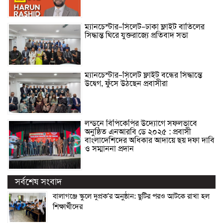
ম্যানচেস্টার–সিলেট–ঢাকা ফ্লাইট বাতিলের
সিদ্ধান্ত ঘিরে যুক্তরাজ্যে প্রতিবাদ সভা
ম্যানচেস্টার–সিলেট ফ্লাইট বন্ধের সিদ্ধান্তে
উদ্বেগ, ফুঁসে উঠছেন প্রবাসীরা
লন্ডনে বিপিকেপির উদ্যোগে সফলভাবে
অনুষ্ঠিত এনআরবি ডে ২০২৫ : প্রবাসী
বাংলাদেশিদের অধিকার আদায়ে ছয় দফা দাবি
ও সম্মাননা প্রদান
সর্বশেষ সংবাদ
বালাগঞ্জে স্কুলে দুপ্রক’র অনুষ্ঠান: ছুটির পরও আটকে রাখা হল
শিক্ষার্থীদের