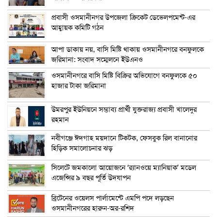
প্রবাসী ওসমানীনগর উপজেলা ক্রিকেট ডেভেলপমেন্ট-এর
আহ্বায়ক কমিটি গঠন
আপা ডাকায় নয়, বাসি মিষ্টি থাকায় ওসমানীনগরে বনফুলকে
জরিমানা: সংবাদ সম্মেলনে ইউএনও
ওসমানীনগরে বাসি মিষ্টি বিক্রির অভিযোগে বনফুলকে ৫০
হাজার টাকা জরিমানা
উমরপুর ইউনিয়নে সম্ভাব্য প্রার্থী যুক্তরাজ্য প্রবাসী খালেদুর
রহমান
নবীগঞ্জে ঈদগাহ ময়দানে টিকটক, ফেসবুক রিল বানানোর
হিড়িক সমালোচনার ঝড়
সিলেটে জমকালো আয়োজনে ‘র‍্যানওয়ে ম্যানিয়াক’ মডেল
এজেন্সির ৯ বছর পূর্তি উদযাপন
ব্রিটেনের ওয়েলস পার্লামেন্টে এমপি পদে লড়ছেন
ওসমানীনগরের হারুন-অর-রশিদ