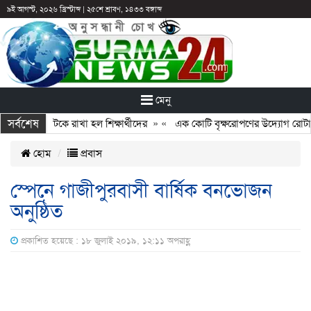
৯ই আগস্ট, ২০২৬ খ্রিস্টাব্দ
|
২৫শে শ্রাবণ, ১৪৩৩ বঙ্গাব্দ
মেনু
সর্বশেষ
 ছুটির পরও আটকে রাখা হল শিক্ষার্থীদের
» «
এক কোটি বৃক্ষরোপণের উদ্যোগ রোটারি 
হোম
প্রবাস
স্পেনে গাজীপুরবাসী বার্ষিক বনভোজন
অনুষ্ঠিত
প্রকাশিত হয়েছে : ১৮ জুলাই ২০১৯, ১২:১১ অপরাহ্ণ