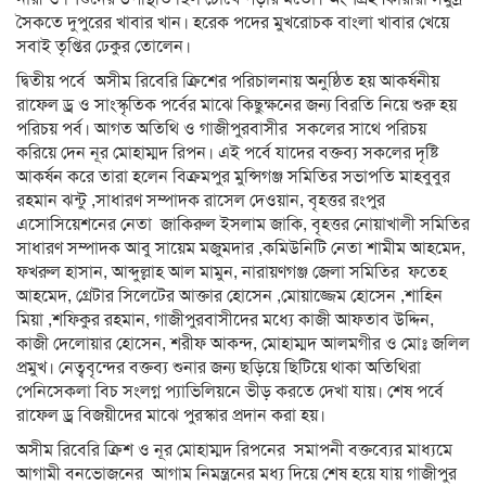
সৈকতে দুপুরের খাবার খান। হরেক পদের মুখরোচক বাংলা খাবার খেয়ে
সবাই তৃপ্তির ঢেকুর তোলেন।
দ্বিতীয় পর্বে অসীম রিবেরি ক্রিশের পরিচালনায় অনুষ্ঠিত হয় আকর্ষনীয়
রাফেল ড্র ও সাংস্কৃতিক পর্বের মাঝে কিছুক্ষনের জন্য বিরতি নিয়ে শুরু হয়
পরিচয় পর্ব। আগত অতিথি ও গাজীপুরবাসীর সকলের সাথে পরিচয়
করিয়ে দেন নূর মোহাম্মদ রিপন। এই পর্বে যাদের বক্তব্য সকলের দৃষ্টি
আকর্ষন করে তারা হলেন বিক্রমপুর মুন্সিগঞ্জ সমিতির সভাপতি মাহবুবুর
রহমান ঝন্টু ,সাধারণ সম্পাদক রাসেল দেওয়ান, বৃহত্তর রংপুর
এসোসিয়েশনের নেতা জাকিরুল ইসলাম জাকি, বৃহত্তর নোয়াখালী সমিতির
সাধারণ সম্পাদক আবু সায়েম মজুমদার ,কমিউনিটি নেতা শামীম আহমেদ,
ফখরুল হাসান, আব্দুল্লাহ আল মামুন, নারায়ণগঞ্জ জেলা সমিতির ফতেহ
আহমেদ, গ্রেটার সিলেটের আক্তার হোসেন ,মোয়াজ্জেম হোসেন ,শাহিন
মিয়া ,শফিকুর রহমান, গাজীপুরবাসীদের মধ্যে কাজী আফতাব উদ্দিন,
কাজী দেলোয়ার হোসেন, শরীফ আকন্দ, মোহাম্মদ আলমগীর ও মোঃ জলিল
প্রমুখ। নেত্ববৃন্দের বক্তব্য শুনার জন্য ছড়িয়ে ছিটিয়ে থাকা অতিথিরা
পেনিসেকলা বিচ সংলগ্ন প্যাভিলিয়নে ভীড় করতে দেখা যায়। শেষ পর্বে
রাফেল ড্র বিজয়ীদের মাঝে পুরস্কার প্রদান করা হয়।
অসীম রিবেরি ক্রিশ ও নূর মোহাম্মদ রিপনের সমাপনী বক্তব্যের মাধ্যমে
আগামী বনভোজনের আগাম নিমন্ত্রনের মধ্য দিয়ে শেষ হয়ে যায় গাজীপুর