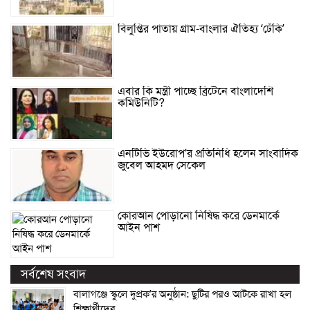
বিলুপ্তির পাতায় গ্রাম-বাংলার ঐতিহ্য ‘ঢেঁকি’
এবার কি মন্ত্রী পাচ্ছে ব্রিটেনে বাংলাদেশি
কমিউনিটি?
এনটিভি ইউরোপ’র প্রতিনিধি হলেন সাংবাদিক
জুবেল আহমদ সেকেল
কোরআন পোড়ানো নিষিদ্ধ করে ডেনমার্কে
আইন পাশ
সর্বশেষ সংবাদ
বালাগঞ্জে স্কুলে দুপ্রক’র অনুষ্ঠান: ছুটির পরও আটকে রাখা হল
শিক্ষার্থীদের