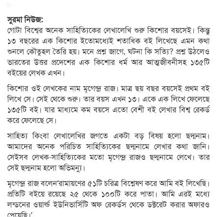
সুরমা নিউজ:
গোটা বিশ্বের অনেক সাহিত্যিকের লেখালেখি শুরু কিশোর বয়সেই। কিন্তু
১৩ বছরের এক কিশোর ইতোমধ্যেই শতাধিক বই লিখেছে এমন কথা
শুনলে কৌতুহল তৈরি হয়। মনে প্রশ্ন জাগে, ঘটনা কি সত্যি? প্রশ্ন উঠলেও
ভারতের উত্তর প্রদেশের এক কিশোর ধর্ম আর আত্মজীবনীসহ ১৩৫টি
বইয়ের লেখক এখন।
কিশোর ওই লেখকের নাম মৃগেন্দ্র রাজ। মাত্র ছয় বছর বয়সেই প্রথম বই
লিখে সে। সেই থেকে শুরু। তার বয়স এখন ১৩। একে এক লিখে ফেলেছে
১৩৫টি বই। যার মাধ্যমে কম বয়সে এতো বেশী বই লেখার বিশ্ব রেকর্ড
করে ফেলেছে সে।
সাহিত্য কিংবা লেখালেখির জগতে একটা বড় বিষয় হলো ছদ্মনাম।
আমাদের অনেক পরিচিত সাহিত্যিকের ছদ্মনামে লেখার কথা জানি।
সেইসব লেখক-সাহিত্যিকের মতো মৃগেন্দ্র রাজও ছদ্মনামে লেখে। তার
সেই ছদ্মনাম হলো অভিমন্যু।
মৃগেন্দ্র রাজ বলেন‘রামায়ণের ৫১টি চরিত্র বিশ্লেষণ করে আমি বই লিখেছি।
প্রতিটি বইয়ে রয়েছে ২৫ থেকে ১০০টি করে পাতা। আমি এরই মধ্যে
লন্ডনের ওয়ার্ল্ড ইউনিভার্সিটি অফ রেকর্ডস থেকে ডক্টরেট করার অফারও
পেয়েছি।’