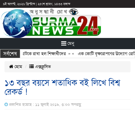
৯ই আগস্ট, ২০২৬ খ্রিস্টাব্দ
|
২৫শে শ্রাবণ, ১৪৩৩ বঙ্গাব্দ
মেনু
সর্বশেষ
ন: ছুটির পরও আটকে রাখা হল শিক্ষার্থীদের
» «
এক কোটি বৃক্ষরোপণের উদ্যোগ রোটারি
হোম
এক্সক্লুসিভ
১৩ বছর বয়সে শতাধিক বই লিখে বিশ্ব
রেকর্ড !
প্রকাশিত হয়েছে : ১১ জুলাই ২০১৯, ৩:০০ অপরাহ্ণ