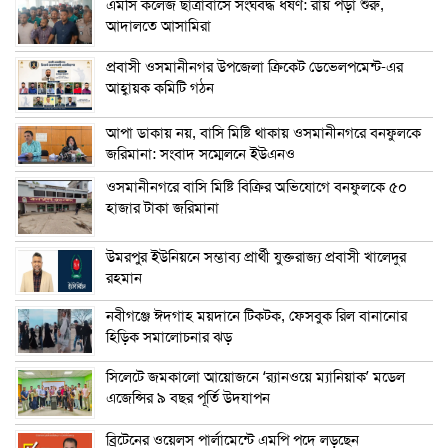
এম‌সি কলেজ ছাত্রাবাসে সংঘবদ্ধ ধর্ষণ: রায় পড়া শুরু,
আদালতে আসামিরা
প্রবাসী ওসমানীনগর উপজেলা ক্রিকেট ডেভেলপমেন্ট-এর
আহ্বায়ক কমিটি গঠন
আপা ডাকায় নয়, বাসি মিষ্টি থাকায় ওসমানীনগরে বনফুলকে
জরিমানা: সংবাদ সম্মেলনে ইউএনও
ওসমানীনগরে বাসি মিষ্টি বিক্রির অভিযোগে বনফুলকে ৫০
হাজার টাকা জরিমানা
উমরপুর ইউনিয়নে সম্ভাব্য প্রার্থী যুক্তরাজ্য প্রবাসী খালেদুর
রহমান
নবীগঞ্জে ঈদগাহ ময়দানে টিকটক, ফেসবুক রিল বানানোর
হিড়িক সমালোচনার ঝড়
সিলেটে জমকালো আয়োজনে ‘র‍্যানওয়ে ম্যানিয়াক’ মডেল
এজেন্সির ৯ বছর পূর্তি উদযাপন
ব্রিটেনের ওয়েলস পার্লামেন্টে এমপি পদে লড়ছেন