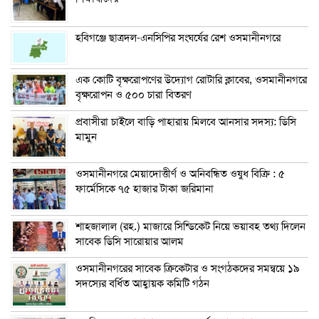
হবিগঞ্জে ছাত্রদল-এনসিপির সংঘর্ষের রেশ ওসমানীনগরে
এক কোটি বৃক্ষরোপণের উদ্যোগ রোটারি ক্লাবের, ওসমানীনগরে
বৃক্ষরোপন ও ৫০০ চারা বিতরণ
প্রবাসীরা চাইলে বাড়ি পাহারায় মিলবে আনসার সদস্য: ডিসি
মামুন
ওসমানীনগরে মেয়াদোত্তীর্ণ ও অনিবন্ধিত ওষুধ বিক্রি : ৫
ফার্মেসিকে ৭৫ হাজার টাকা জরিমানা
শাহজালাল (রহ.) মাজারে সিন্ডিকেট নিয়ে ভয়াবহ তথ্য দিলেন
সাবেক ডিসি সারোয়ার আলম
ওসমানীনগরের সাবেক ক্রিকেটার ও সংগঠকদের সমন্বয়ে ১৯
সদস্যের বর্ধিত আহ্বায়ক কমিটি গঠন