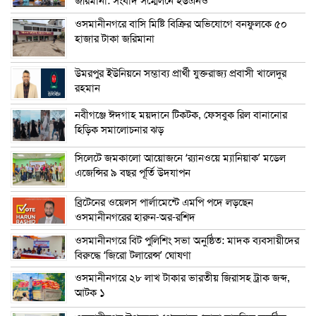
জরিমানা: সংবাদ সম্মেলনে ইউএনও
ওসমানীনগরে বাসি মিষ্টি বিক্রির অভিযোগে বনফুলকে ৫০
হাজার টাকা জরিমানা
উমরপুর ইউনিয়নে সম্ভাব্য প্রার্থী যুক্তরাজ্য প্রবাসী খালেদুর
রহমান
নবীগঞ্জে ঈদগাহ ময়দানে টিকটক, ফেসবুক রিল বানানোর
হিড়িক সমালোচনার ঝড়
সিলেটে জমকালো আয়োজনে ‘র‍্যানওয়ে ম্যানিয়াক’ মডেল
এজেন্সির ৯ বছর পূর্তি উদযাপন
ব্রিটেনের ওয়েলস পার্লামেন্টে এমপি পদে লড়ছেন
ওসমানীনগরের হারুন-অর-রশিদ
ওসমানীনগরে বিট পুলিশিং সভা অনুষ্ঠিত: মাদক ব্যবসায়ীদের
বিরুদ্ধে ‘জিরো টলারেন্স’ ঘোষণা
ওসমানীনগরে ২৮ লাখ টাকার ভারতীয় জিরাসহ ট্রাক জব্দ,
আটক ১