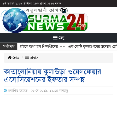
৮ই আগস্ট, ২০২৬ খ্রিস্টাব্দ
|
২৪শে শ্রাবণ, ১৪৩৩ বঙ্গাব্দ
মেনু
সর্বশেষ
ন: ছুটির পরও আটকে রাখা হল শিক্ষার্থীদের
» «
এক কোটি বৃক্ষরোপণের উদ্যোগ রোটারি
হোম
প্রবাস
কাতালোনিয়ায় কুলাউড়া ওয়েলফেয়ার
এসোসিয়েশনের ইফতার সম্পন্ন
প্রকাশিত হয়েছে : ২৬ মে ২০১৯, ১২:৩৪ অপরাহ্ণ