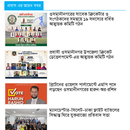
প্রবাস এর আরও খবর
ওসমানীনগরের সাবেক ক্রিকেটার ও
সংগঠকদের সমন্বয়ে ১৯ সদস্যের বর্ধিত
আহ্বায়ক কমিটি গঠন
প্রবাসী ওসমানীনগর উপজেলা ক্রিকেট
ডেভেলপমেন্ট-এর আহ্বায়ক কমিটি গঠন
ব্রিটেনের ওয়েলস পার্লামেন্টে এমপি পদে
লড়ছেন ওসমানীনগরের হারুন-অর-রশিদ
ম্যানচেস্টার–সিলেট–ঢাকা ফ্লাইট বাতিলের
সিদ্ধান্ত ঘিরে যুক্তরাজ্যে প্রতিবাদ সভা