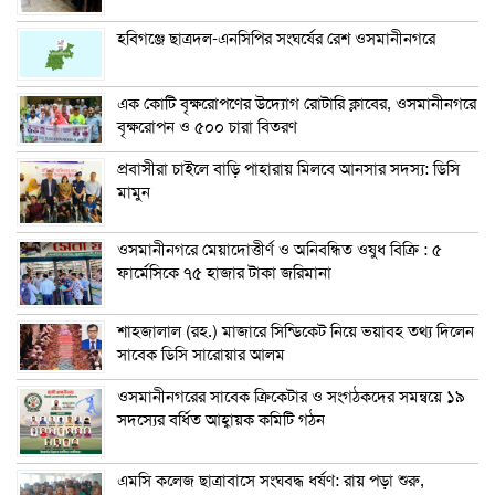
হবিগঞ্জে ছাত্রদল-এনসিপির সংঘর্ষের রেশ ওসমানীনগরে
এক কোটি বৃক্ষরোপণের উদ্যোগ রোটারি ক্লাবের, ওসমানীনগরে
বৃক্ষরোপন ও ৫০০ চারা বিতরণ
প্রবাসীরা চাইলে বাড়ি পাহারায় মিলবে আনসার সদস্য: ডিসি
মামুন
ওসমানীনগরে মেয়াদোত্তীর্ণ ও অনিবন্ধিত ওষুধ বিক্রি : ৫
ফার্মেসিকে ৭৫ হাজার টাকা জরিমানা
শাহজালাল (রহ.) মাজারে সিন্ডিকেট নিয়ে ভয়াবহ তথ্য দিলেন
সাবেক ডিসি সারোয়ার আলম
ওসমানীনগরের সাবেক ক্রিকেটার ও সংগঠকদের সমন্বয়ে ১৯
সদস্যের বর্ধিত আহ্বায়ক কমিটি গঠন
এম‌সি কলেজ ছাত্রাবাসে সংঘবদ্ধ ধর্ষণ: রায় পড়া শুরু,