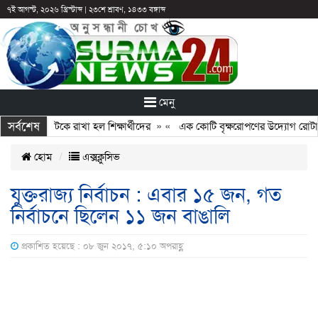
৭ই আগস্ট, ২০২৬ খ্রিস্টাব্দ
|
২৩শে শ্রাবণ, ১৪৩৩ বঙ্গাব্দ
মেনু
সর্বশেষ
ছুটির পরও আটকে রাখা হল শিক্ষার্থীদের
» «
এক কোটি বৃক্ষরোপণের উদ্যোগ রোটারি ক
হোম
এক্সক্লুসিভ
যুক্তরাজ্য নির্বাচন : এবার ১৫ জন, গত
নির্বাচনে ছিলেন ১১ জন বাঙালি
প্রকাশিত হয়েছে : ০৮ জুন ২০১৭, ৫:১০ অপরাহ্ণ