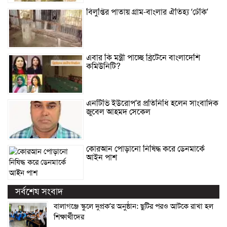
বিলুপ্তির পাতায় গ্রাম-বাংলার ঐতিহ্য ‘ঢেঁকি’
এবার কি মন্ত্রী পাচ্ছে ব্রিটেনে বাংলাদেশি
কমিউনিটি?
এনটিভি ইউরোপ’র প্রতিনিধি হলেন সাংবাদিক
জুবেল আহমদ সেকেল
কোরআন পোড়ানো নিষিদ্ধ করে ডেনমার্কে
আইন পাশ
সর্বশেষ সংবাদ
বালাগঞ্জে স্কুলে দুপ্রক’র অনুষ্ঠান: ছুটির পরও আটকে রাখা হল
শিক্ষার্থীদের