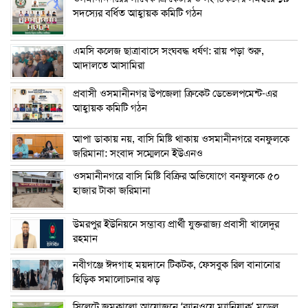
সদস্যের বর্ধিত আহ্বায়ক কমিটি গঠন
এম‌সি কলেজ ছাত্রাবাসে সংঘবদ্ধ ধর্ষণ: রায় পড়া শুরু,
আদালতে আসামিরা
প্রবাসী ওসমানীনগর উপজেলা ক্রিকেট ডেভেলপমেন্ট-এর
আহ্বায়ক কমিটি গঠন
আপা ডাকায় নয়, বাসি মিষ্টি থাকায় ওসমানীনগরে বনফুলকে
জরিমানা: সংবাদ সম্মেলনে ইউএনও
ওসমানীনগরে বাসি মিষ্টি বিক্রির অভিযোগে বনফুলকে ৫০
হাজার টাকা জরিমানা
উমরপুর ইউনিয়নে সম্ভাব্য প্রার্থী যুক্তরাজ্য প্রবাসী খালেদুর
রহমান
নবীগঞ্জে ঈদগাহ ময়দানে টিকটক, ফেসবুক রিল বানানোর
হিড়িক সমালোচনার ঝড়
সিলেটে জমকালো আয়োজনে ‘র‍্যানওয়ে ম্যানিয়াক’ মডেল