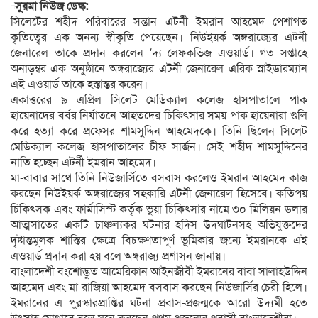
সুরমা নিউজ ডেস্ক:
সিলেটের শহীদ পরিবারের সন্তান এটর্নী ইমরান আহমেদ পেশাগত
কৃতিত্বের এক অনন্য স্বীকৃতি পেয়েছেন। নিউইয়র্ক অঙ্গরাজ্যের এটর্নী
জেনারেল তাকে প্রদান করলেন ‘দ্য লেফকভিজ এওয়ার্ড। গত সপ্তাহে
অনাড়ম্বর এক অনুষ্ঠানে অঙ্গরাজ্যের এটর্নী জেনারেল এরিক স্নাইডারম্যান
এই এওয়ার্ড তাকে হস্তান্তর করেন।
একাত্তরের ৯ এপ্রিল সিলেট মেডিক্যাল কলেজ হাসপাতালে পাক
হায়েনাদের বর্বর নির্যাতনে আহতদের চিকিৎসার সময় পাক হায়েনারা গুলি
করে হত্যা করে প্রফেসর শামসুদ্দিন আহমেদকে। তিনি ছিলেন সিলেট
মেডিক্যাল কলেজ হাসপাতালের চীফ সার্জন। সেই শহীদ শামসুদ্দিনের
নাতি হচ্ছেন এটর্নী ইমরান আহমেদ।
মা-বাবার সাথে তিনি নিউজার্সিতে বসবাস করলেও ইমরান আহমেদ কাজ
করছেন নিউইয়র্ক অঙ্গরাজ্যের সহকারি এটর্নী জেনারেল হিসেবে। কতিপয়
চিকিৎসক এবং ফার্মাসিস্ট কর্তৃক ভুয়া চিকিৎসার নামে ৩০ মিলিয়ন ডলার
আত্মসাতের একটি চাঞ্চল্যকর ঘটনার হদিস উদঘাটনসহ অভিযুক্তদের
দৃষ্টান্তমূলক শাস্তির ক্ষেত্রে বিচক্ষণতাপূর্ণ ভূমিকার জন্যে ইমরানকে এই
এওয়ার্ড প্রদান করা হয় বলে অঙ্গরাজ্য প্রশাসন জানায়।
বাংলাদেশী বংশোদ্ভুত আমেরিকান আইনজীবী ইমরানের বাবা সালাহউদ্দিন
আহমেদ এবং মা রাজিয়া আহমেদ বসবাস করছেন নিউজার্সির চেরী হিলে।
ইমরানের এ পুরস্কারপ্রাপ্তির ঘটনা প্রবাস-প্রজন্মকে আরো উদ্যমী হতে