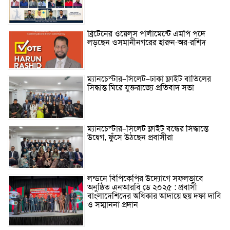
ব্রিটেনের ওয়েলস পার্লামেন্টে এমপি পদে
লড়ছেন ওসমানীনগরের হারুন-অর-রশিদ
ম্যানচেস্টার–সিলেট–ঢাকা ফ্লাইট বাতিলের
সিদ্ধান্ত ঘিরে যুক্তরাজ্যে প্রতিবাদ সভা
ম্যানচেস্টার–সিলেট ফ্লাইট বন্ধের সিদ্ধান্তে
উদ্বেগ, ফুঁসে উঠছেন প্রবাসীরা
লন্ডনে বিপিকেপির উদ্যোগে সফলভাবে
অনুষ্ঠিত এনআরবি ডে ২০২৫ : প্রবাসী
বাংলাদেশিদের অধিকার আদায়ে ছয় দফা দাবি
ও সম্মাননা প্রদান