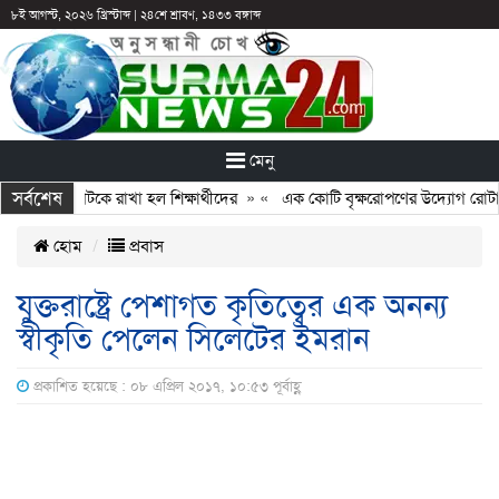
৮ই আগস্ট, ২০২৬ খ্রিস্টাব্দ
|
২৪শে শ্রাবণ, ১৪৩৩ বঙ্গাব্দ
মেনু
সর্বশেষ
: ছুটির পরও আটকে রাখা হল শিক্ষার্থীদের
» «
এক কোটি বৃক্ষরোপণের উদ্যোগ রোটারি 
হোম
প্রবাস
যুক্তরাষ্ট্রে পেশাগত কৃতিত্বের এক অনন্য
স্বীকৃতি পেলেন সিলেটের ইমরান
প্রকাশিত হয়েছে : ০৮ এপ্রিল ২০১৭, ১০:৫৩ পূর্বাহ্ণ