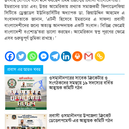
উৎসাহ যোগাবে বলে মনে করছেন প্রথম প্রজন্মের প্রবাসী বাংলাদেশীরা।
ইমরানের চাচা এবং উত্তর আমেরিকায় প্রখ্যাত সমাজকর্মী ফিলাডেলফিয়া
সিটিতে ড্রেক্সডেল ইউনিভার্সিটির অধ্যাপক ডা. জিয়াউদ্দিন আহমেদ এ
সংবাদদাতাকে জানান, ‘এটর্নী হিসেবে ইমরানের এ সাফল্য প্রবাসী
বাংলাদেশীদের জন্যে অত্যন্ত আনন্দদায়ক একটি সংবাদ। বিভিন্ন ক্ষেত্রেই
বাংলাদেশী বংশোদ্ভ’তরা ভালো করছেন। আমেরিকান স্বপ্ন পূরণের ক্ষেত্রে
এসব গুরুত্বপূর্ণ ভূমিকা রাখছে। ’
প্রবাস এর আরও খবর
ওসমানীনগরের সাবেক ক্রিকেটার ও
সংগঠকদের সমন্বয়ে ১৯ সদস্যের বর্ধিত
আহ্বায়ক কমিটি গঠন
প্রবাসী ওসমানীনগর উপজেলা ক্রিকেট
ডেভেলপমেন্ট-এর আহ্বায়ক কমিটি গঠন