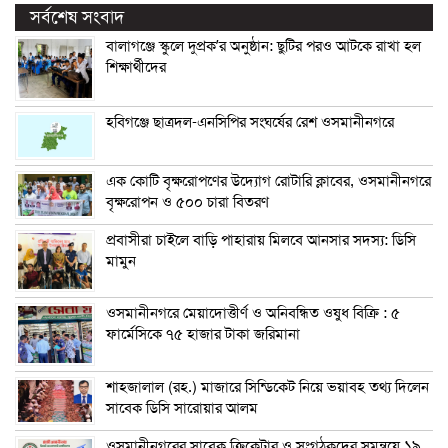
সর্বশেষ সংবাদ
বালাগঞ্জে স্কুলে দুপ্রক’র অনুষ্ঠান: ছুটির পরও আটকে রাখা হল
শিক্ষার্থীদের
হবিগঞ্জে ছাত্রদল-এনসিপির সংঘর্ষের রেশ ওসমানীনগরে
এক কোটি বৃক্ষরোপণের উদ্যোগ রোটারি ক্লাবের, ওসমানীনগরে
বৃক্ষরোপন ও ৫০০ চারা বিতরণ
প্রবাসীরা চাইলে বাড়ি পাহারায় মিলবে আনসার সদস্য: ডিসি
মামুন
ওসমানীনগরে মেয়াদোত্তীর্ণ ও অনিবন্ধিত ওষুধ বিক্রি : ৫
ফার্মেসিকে ৭৫ হাজার টাকা জরিমানা
শাহজালাল (রহ.) মাজারে সিন্ডিকেট নিয়ে ভয়াবহ তথ্য দিলেন
সাবেক ডিসি সারোয়ার আলম
ওসমানীনগরের সাবেক ক্রিকেটার ও সংগঠকদের সমন্বয়ে ১৯