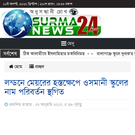
১০ই আগস্ট, ২০২৬ খ্রিস্টাব্দ
|
২৬শে শ্রাবণ, ১৪৩৩ বঙ্গাব্দ
মেনু
সর্বশেষ
 সঙ্গে নবগঠিত তালামীযে ইসলামিয়ার মতবিনিময়
» «
বালাগঞ্জে স্কুলে দুপ্রক’র অ
হোম
প্রচ্ছদ
লন্ডনে মেয়রের হস্তক্ষেপে ওসমানী স্কুলের
নাম পরিবর্তন স্থগিত
প্রকাশিত হয়েছে : ২৭ জানুয়ারি ২০১৭, ৪:৩৯ পূর্বাহ্ণ