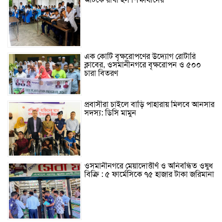
আটকে রাখা হল শিক্ষার্থীদের
এক কোটি বৃক্ষরোপণের উদ্যোগ রোটারি
ক্লাবের, ওসমানীনগরে বৃক্ষরোপন ও ৫০০
চারা বিতরণ
প্রবাসীরা চাইলে বাড়ি পাহারায় মিলবে আনসার
সদস্য: ডিসি মামুন
ওসমানীনগরে মেয়াদোত্তীর্ণ ও অনিবন্ধিত ওষুধ
বিক্রি : ৫ ফার্মেসিকে ৭৫ হাজার টাকা জরিমানা