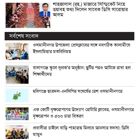
শাহজালাল (রহ.) মাজারে সিন্ডিকেট নিয়ে
ভয়াবহ তথ্য দিলেন সাবেক ডিসি সারোয়ার
আলম
সর্বশেষ সংবাদ
ওসমানীনগর উপজেলা প্রেসক্লাবের সঙ্গে নবগঠিত তালামীযে
ইসলামিয়ার মতবিনিময়
বালাগঞ্জে স্কুলে দুপ্রক’র অনুষ্ঠান: ছুটির পরও আটকে রাখা হল
শিক্ষার্থীদের
হবিগঞ্জে ছাত্রদল-এনসিপির সংঘর্ষের রেশ ওসমানীনগরে
এক কোটি বৃক্ষরোপণের উদ্যোগ রোটারি ক্লাবের, ওসমানীনগরে
বৃক্ষরোপন ও ৫০০ চারা বিতরণ
প্রবাসীরা চাইলে বাড়ি পাহারায় মিলবে আনসার সদস্য: ডিসি
মামুন