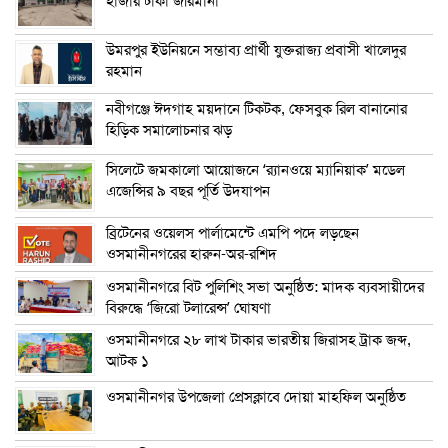
হাজার টাকা জরিমানা
উমরপুর ইউনিয়নে সম্ভাব্য প্রার্থী যুক্তরাজ্য প্রবাসী খালেদুর
রহমান
নবীগঞ্জে ঈদগাহ ময়দানে টিকটক, ফেসবুক রিল বানানোর
হিড়িক সমালোচনার ঝড়
সিলেটে জমকালো আয়োজনে ‘র‍্যানওয়ে ম্যানিয়াক’ মডেল
এজেন্সির ৯ বছর পূর্তি উদযাপন
ব্রিটেনের ওয়েলস পার্লামেন্টে এমপি পদে লড়ছেন
ওসমানীনগরের হারুন-অর-রশিদ
ওসমানীনগরে বিট পুলিশিং সভা অনুষ্ঠিত: মাদক ব্যবসায়ীদের
বিরুদ্ধে ‘জিরো টলারেন্স’ ঘোষণা
ওসমানীনগরে ২৮ লাখ টাকার ভারতীয় জিরাসহ ট্রাক জব্দ,
আটক ১
ওসমানীনগর উপজেলা প্রেসক্লাবে দোয়া মাহফিল অনুষ্ঠিত