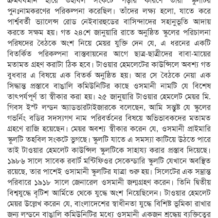
ক্রমবর্ধমান হারে তহবিল সংকটে পড়ার কারণে তাঁরা স্কুলটির
পুনঃনামকরণের পরিকল্পনা করেছিল। তাঁদের লক্ষ্য হলো, যাতে করে
পার্শ্ববর্তী ভ্যালেন্স রোড নেইবারহুডের বাসিন্দাদের সহানুভূতি আদায়
করতে সক্ষম হয়। গত ২৪শে জানুয়ারি রাতে অনুষ্ঠিত স্কুলের পরিচালনা
পরিষদের বৈঠকে অংশ নিয়ে মেয়র যুক্তি দেন যে, এ ধরনের একটি
বিতর্কিত পরিকল্পনা বাস্তবায়নের আগে ছাত্র-ছাত্রীদের বাবা-মায়ের
মতামত গ্রহণ করাটা ঠিক হবে। টাওয়ার হেমলেটের কাউন্সিলে অবশ্য গত
বুধবার এ বিষয়ে এক বিতর্ক অনুষ্ঠিত হয়। আর সে বৈঠকে নেয়া এক
সিদ্ধান্ত প্রস্তাবে বাঙালি কমিউনিটির কাছে ওসমানী নামটি যে বিশেষ
তাৎপর্যপূর্ণ তা স্বীকার করা হয়। ২৫ জানুয়ারি টাওয়ার হেমলেট মেয়র মি.
গিবস ইস্ট লন্ডন অ্যাডভারটাইজারকে বলেছেন, আমি সন্তুষ্ট যে স্কুলের
গভর্নিং বডির সদস্যগণ নাম পরিবর্তনের বিষয়ে অভিভাবকদের মতামত
গ্রহণে রাজি হয়েছেন। মেয়র অবশ্য স্বীকার করেন যে, ওসমানী প্রাইমারি
স্কুলটি তহবিল সংকটে ভুগছে। স্কুলটি যাতে এ সমস্যা কাটিয়ে উঠতে পারে
তাই টাওয়ার হেমলেট কাউন্সিল স্কুলটিকে সাহায্য করার প্রস্তাব দিয়েছে।
১৯৮৬ সালে সাবেক রবার্ট মন্টিফিওর সেকেন্ডারি স্কুলটি যেখানে অবস্থিত
রয়েছে, তার পাশেই ওসামানী স্কুলটির যাত্রা শুরু হয়। সিলেটের এক সম্ভ্রান্ত
পরিবারে ১৯১৮ সালে জেনারেল ওসমানী জন্মগ্রহণ করেন। তিনি দ্বিতীয়
বিশ্বযুদ্ধে বৃটিশ আর্মিতে থেকে যুদ্ধে অংশ নিয়েছিলেন। টাওয়ার হেমলেট
মেয়র উল্লেখ করেন যে, বাংলাদেশের স্বাধীনতা যুদ্ধে বিশিষ্ট ভূমিকা রাখার
জন্য লন্ডনে বাঙালি কমিউনিটির মধ্যে ওসমানী একজন শ্রদ্ধেয় ব্যক্তিত্বের