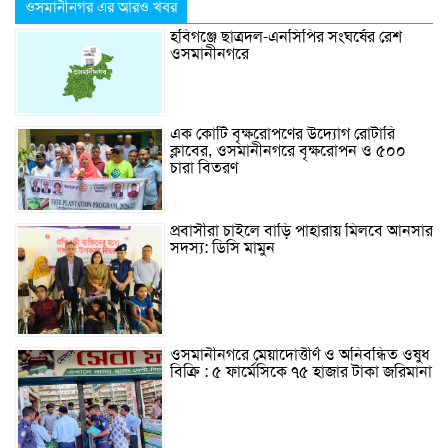
ওসমানীনগর এর আরও খবর
হবিগঞ্জে ছাত্রদল-এনসিপির সংঘর্ষের রেশ
ওসমানীনগরে
এক কোটি বৃক্ষরোপণের উদ্যোগ রোটারি
ক্লাবের, ওসমানীনগরে বৃক্ষরোপন ও ৫০০
চারা বিতরণ
প্রবাসীরা চাইলে বাড়ি পাহারায় মিলবে আনসার
সদস্য: ডিসি মামুন
ওসমানীনগরে মেয়াদোত্তীর্ণ ও অনিবন্ধিত ওষুধ
বিক্রি : ৫ ফার্মেসিকে ৭৫ হাজার টাকা জরিমানা