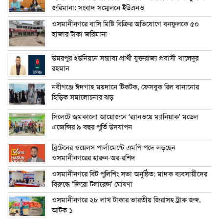
জরিমানা: সংবাদ সম্মেলনে ইউএনও
ওসমানীনগরে বাসি মিষ্টি বিক্রির অভিযোগে বনফুলকে ৫০
হাজার টাকা জরিমানা
উমরপুর ইউনিয়নে সম্ভাব্য প্রার্থী যুক্তরাজ্য প্রবাসী খালেদুর
রহমান
নবীগঞ্জে ঈদগাহ ময়দানে টিকটক, ফেসবুক রিল বানানোর
হিড়িক সমালোচনার ঝড়
সিলেটে জমকালো আয়োজনে ‘র‍্যানওয়ে ম্যানিয়াক’ মডেল
এজেন্সির ৯ বছর পূর্তি উদযাপন
ব্রিটেনের ওয়েলস পার্লামেন্টে এমপি পদে লড়ছেন
ওসমানীনগরের হারুন-অর-রশিদ
ওসমানীনগরে বিট পুলিশিং সভা অনুষ্ঠিত: মাদক ব্যবসায়ীদের
বিরুদ্ধে ‘জিরো টলারেন্স’ ঘোষণা
ওসমানীনগরে ২৮ লাখ টাকার ভারতীয় জিরাসহ ট্রাক জব্দ,
আটক ১