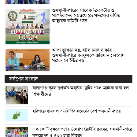
ওসমানীনগরের সাবেক ক্রিকেটার ও
সংগঠকদের সমন্বয়ে ১৯ সদস্যের বর্ধিত
আহ্বায়ক কমিটি গঠন
আপা ডাকায় নয়, বাসি মিষ্টি থাকায়
ওসমানীনগরে বনফুলকে জরিমানা: সংবাদ
সম্মেলনে ইউএনও
সর্বশেষ সংবাদ
বালাগঞ্জে স্কুলে দুপ্রক’র অনুষ্ঠান: ছুটির পরও আটকে রাখা হল
শিক্ষার্থীদের
হবিগঞ্জে ছাত্রদল-এনসিপির সংঘর্ষের রেশ ওসমানীনগরে
এক কোটি বৃক্ষরোপণের উদ্যোগ রোটারি ক্লাবের, ওসমানীনগরে
বৃক্ষরোপন ও ৫০০ চারা বিতরণ