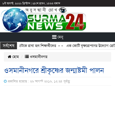
৮ই আগস্ট, ২০২৬ খ্রিস্টাব্দ
|
২৪শে শ্রাবণ, ১৪৩৩ বঙ্গাব্দ
মেনু
সর্বশেষ
ন: ছুটির পরও আটকে রাখা হল শিক্ষার্থীদের
» «
এক কোটি বৃক্ষরোপণের উদ্যোগ রোটারি
হোম
ওসমানীনগর
ওসমানীনগরে শ্রীকৃষ্ণের জন্মাষ্টমী পালন
প্রকাশিত হয়েছে : ২৬ আগস্ট ২০১৬, ১২:২৪ পূর্বাহ্ণ