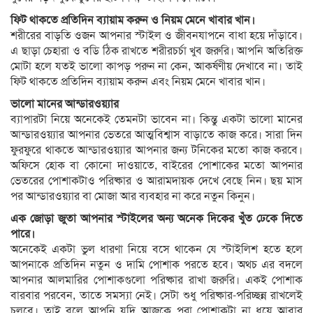
ফিট থাকতে প্রতিদিন ব্যায়াম করুন ও নিয়ম মেনে খাবার খান।
শরীরের বাড়তি ওজন আপনার স্টাইল ও জীবনযাপনে বাধা হয়ে দাঁড়াবে।
এ ছাড়া চেহারা ও বডি ঠিক রাখতে শরীরচর্চা খুব জরুরি। আপনি অতিরিক্ত
মোটা হলে যতই ভালো কাপড় পরুন না কেন, আকর্ষণীয় দেখাবে না। তাই
ফিট থাকতে প্রতিদিন ব্যায়াম করুন এবং নিয়ম মেনে খাবার খান।
ভালো মানের আন্ডারওয়্যার
ব্যাপারটা নিয়ে অনেকেই তেমনটা ভাবেন না। কিন্তু একটা ভালো মানের
আন্ডারওয়্যার আপনার ভেতরে আত্মবিশ্বাস বাড়াতে কাজ করে। সারা দিন
ফুরফুরে থাকতে আন্ডারওয়্যার আপনার জন্য টনিকের মতো কাজ করবে।
অফিসে হোক বা কোনো দাওয়াতে, বাইরের পোশাকের মতো আপনার
ভেতরের পোশাকটাও পরিষ্কার ও আরামদায়ক দেখে বেছে নিন। ছয় মাস
পর আন্ডারওয়্যার বা মোজা আর ব্যবহার না করে নতুন কিনুন।
এক জোড়া জুতা আপনার স্টাইলের অন্য অনেক দিকের খুঁত ঢেকে দিতে
পারে।
অনেকেই একটা ভুল ধারণা নিয়ে বসে থাকেন যে স্টাইলিশ হতে হলে
আপনাকে প্রতিদিন নতুন ও দামি পোশাক পরতে হবে। অথচ এর বদলে
আপনার আলমারির পোশাকগুলো পরিষ্কার রাখা জরুরি। একই পোশাক
বারবার পরবেন, তাতে সমস্যা নেই। সেটা শুধু পরিষ্কার-পরিচ্ছন্ন রাখলেই
চলবে। তাই বলে আপনি যদি আজকে পরা পোশাকটা না ধুয়ে আবার