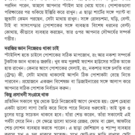
পরদিন পরেন, তাহলে আপনার স্টাইল মার খেয়ে যাবে। পোশাকগুলো
পরিষ্কারের পর শুকিয়ে ই​স্তিরি করে রাখুন। এ ছাড়া শার্টের সঙ্গে প্যান্ট বা
জুতাটা কেমন পরছেন, সেটা মাথায় রাখুন। সঙ্গে রোদচশমা, ঘড়ি, বেল্ট,
টাই বা সাসপেন্ডার (পোশাকের সঙ্গে ব্যবহৃত বিশেষ ধরনের বেল্ট)
কোথায়, কীভাবে ব্যবহার করছেন, তার ওপর আপনার সৌন্দর্যের সম্পর্ক
গভীর।
দরজির জ্ঞান নিজেরও থাকা চাই
স্টাইলিশ হতে চাইলে পোশাকের সঠিক মাপজোখ, রং আর নকশা সম্পর্কে
টুকটাক জ্ঞান থাকাও জরুরি। খুব কম পুরুষই ফ্যাশন হাউসের সঠিক তাকে
হাত রাখেন। কেনার আগে পোশাকের সেলাই, রং, নকশার সঙ্গে চলতি ধারা
(ট্রেন্ড) কী, সেটা মাথায় থাকলেই আপনি ঠিক পোশাকটা বেছে নিতে
পারবেন। প্রয়োজনে একজন বিশেষজ্ঞ বা ডিজাইনারের সঙ্গে আলাপ করে
আপনার সঠিক পোশাক নির্বাচন করুন।
কিছু প্রসাধনী সংগ্রহে থাক
প্রতিদিন সকালে ঘুম থেকে উঠে নিজেকেই আগে দেখতে হয়। ফ্রেশ চেহারা
একটা ভালো লাগা তৈরি করে দিতে পারে দিনের শুরুতেই। তাই ত্বক ও
চুলের যত্নে সচেতন থাকবে হবে। যাঁরা শেভ করেন, তাঁরা সকালেই এই
পর্বটা সেরে নিন। সে ক্ষেত্রে ভালো মানের রেজর, ফোম বা জেল, আফটার
শেভ লোশন ব্যবহার করতে পারেন। এ ছাড়া ফেশিয়াল ও শ্যাম্পু ব্যবহার
করলে মুখ ও চুল থাকবে সতেজ। মুখে ছোট-বড় দাড়ি রাখলে সেটা