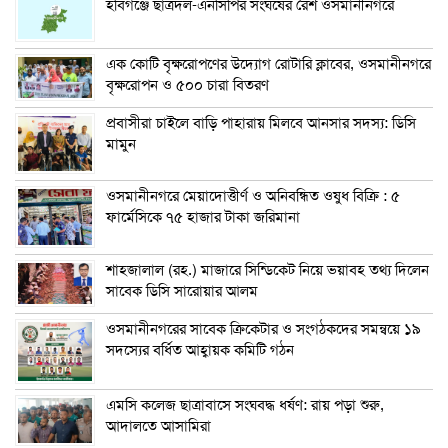
হবিগঞ্জে ছাত্রদল-এনসিপির সংঘর্ষের রেশ ওসমানীনগরে
এক কোটি বৃক্ষরোপণের উদ্যোগ রোটারি ক্লাবের, ওসমানীনগরে
বৃক্ষরোপন ও ৫০০ চারা বিতরণ
প্রবাসীরা চাইলে বাড়ি পাহারায় মিলবে আনসার সদস্য: ডিসি
মামুন
ওসমানীনগরে মেয়াদোত্তীর্ণ ও অনিবন্ধিত ওষুধ বিক্রি : ৫
ফার্মেসিকে ৭৫ হাজার টাকা জরিমানা
শাহজালাল (রহ.) মাজারে সিন্ডিকেট নিয়ে ভয়াবহ তথ্য দিলেন
সাবেক ডিসি সারোয়ার আলম
ওসমানীনগরের সাবেক ক্রিকেটার ও সংগঠকদের সমন্বয়ে ১৯
সদস্যের বর্ধিত আহ্বায়ক কমিটি গঠন
এম‌সি কলেজ ছাত্রাবাসে সংঘবদ্ধ ধর্ষণ: রায় পড়া শুরু,
আদালতে আসামিরা