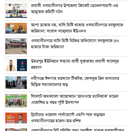
প্রবাসী ওসমানীনগর উপজেলা ক্রিকেট ডেভেলপমেন্ট-এর
আহ্বায়ক কমিটি গঠন
আপা ডাকায় নয়, বাসি মিষ্টি থাকায় ওসমানীনগরে বনফুলকে
জরিমানা: সংবাদ সম্মেলনে ইউএনও
ওসমানীনগরে বাসি মিষ্টি বিক্রির অভিযোগে বনফুলকে ৫০
হাজার টাকা জরিমানা
উমরপুর ইউনিয়নে সম্ভাব্য প্রার্থী যুক্তরাজ্য প্রবাসী খালেদুর
রহমান
নবীগঞ্জে ঈদগাহ ময়দানে টিকটক, ফেসবুক রিল বানানোর
হিড়িক সমালোচনার ঝড়
সিলেটে জমকালো আয়োজনে ‘র‍্যানওয়ে ম্যানিয়াক’ মডেল
এজেন্সির ৯ বছর পূর্তি উদযাপন
ব্রিটেনের ওয়েলস পার্লামেন্টে এমপি পদে লড়ছেন
ওসমানীনগরের হারুন-অর-রশিদ
ওসমানীনগরে বিট পুলিশিং সভা অনুষ্ঠিত: মাদক ব্যবসায়ীদের