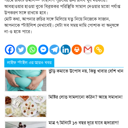
গরমে একটি রুমাল—স্টাইলিশ পুরুষের জন্য এসব খুব দরকারি।
আবহাওয়ার হাওয়া বুঝে বিব্রতকর পরিস্থিতি সামাল দেওয়ার মতো পর্যাপ্ত
উপকরণ সঙ্গে রাখতে হবে।
মোট কথা, আপনার রুচির সঙ্গে মিলিয়ে যত্ন নিয়ে নিজেকে সাজান,
আপনাকে স্টাইলিশ দেখাবেই। সেটা সব সময় দামি পোশাক বা অনুষঙ্গে
না-ও হতে পারে।
লাইফ স্টাইল এর আরও খবর
ভুঁড়ি কমাতে উপোস নয়, কিছু খাবার বেশি খান
মিষ্টির লোভ সামলানো কঠিন? আছে সমাধান!
মাত্র ৭ মিনিটে ১০ বছর দূরে যাবে হৃদরোগ!