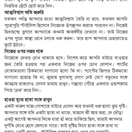
নিয়মিত ছেঁটে ছোট করে নিন।
আত্মবিশ্বাস অতি জরুরি
যতক্ষণ পর্যন্ত আপনার মধ্যে আত্মবিশ্বাস তৈরি না হবে, ততক্ষণ আপনি
পুরোপুরি স্টাইলিশ হিসেবে নিজেকে উপস্থাপন করতে পারবেন না। নিজেই
দ্বিধাদ্বন্দ্বে ভুগলে আপনাকে কখনই আকর্ষণীয় দেখাবে না। তাই নিজের
ওপর পুরো আস্থা রেখে চলতে শুরু করুন। তার ছাপ আপনার চেহারাতেও
ফুটে উঠবে।
নিজের ওপর নজর থাক
নিজেকে দেখার চোখ থাকতে হবে। বিশেষ করে আপনি বাইরে যাওয়ার
জন্য তৈরি হওয়ার পর একবার নিজের ওপর চোখ বোলান। শার্টের
বোতামগুলো ঠিকমতো লাগানো হলো কি না। প্যান্টের জিপার ঠিকমতো
লাগানো হয়েছে কি না, জুতায় ধুলাবালু লেগে নেই তো? বন্ধুদের সঙ্গে
আড্ডায় থাকলেও সেসব মাথায় রাখুন। গন্তব্যে পৌঁছে একবার ওয়াশরুমে
গিয়ে ‘চেক’ করে নিন।
হাওয়া বুঝে ছাতা সঙ্গে রাখুন
একটা দারুণ সাজ-পোশাকে বাইরে এলেন আর তখনই শুরু হলো ঝুম বৃষ্টি।
আপনার সঙ্গে যদি একটা ছাতা না থাকে, তাহলে কী আর করা, দে দৌড়!
একটু আগেই আপনার দিকে যারা হাঁ করে তাকিয়ে ছিল, তারাই আপনার
দুর্গতি দেখে হেসে ফেলতে পারে। তাই বৃষ্টির দিনে ছাতা সঙ্গে রাখা বা