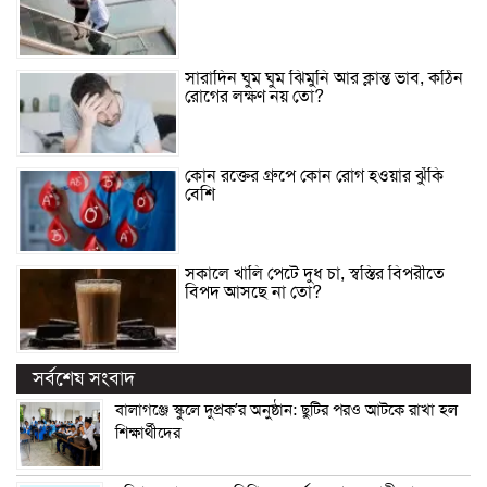
সারাদিন ঘুম ঘুম ঝিমুনি আর ক্লান্ত ভাব, কঠিন
রোগের লক্ষণ নয় তো?
কোন রক্তের গ্রুপে কোন রোগ হওয়ার ঝুঁকি
বেশি
সকালে খালি পেটে দুধ চা, স্বস্তির বিপরীতে
বিপদ আসছে না তো?
সর্বশেষ সংবাদ
বালাগঞ্জে স্কুলে দুপ্রক’র অনুষ্ঠান: ছুটির পরও আটকে রাখা হল
শিক্ষার্থীদের