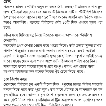
ডেস্ক:
পছন্দের তারকার স্টাইল অনুকরণ করার চেষ্টা করছেন? তাহলে আপনি ভুল
পথে হাঁটছেন! এর চেয়ে ঢের কম খেটে নিজেকে স্মার্ট ও স্টাইলিশ হিসেবে
উপস্থাপন করতে পারেন। মাত্র ১০টি সূত্র মেনেই আপনি হয়ে উঠতে পারেন
আরও আকর্ষণীয়। পুরুষের স্টাইলের সেই ১০টি দিক এখানে তুলে ধরা
হলো:
রুচির সঙ্গে মিলিয়ে যত্ন নিয়ে নিজেকে সাজান, আপনাকে স্টাইলিশ
দেখাবেই।
অনেকেই প্রথম দেখায় খেয়াল করে পায়ের দিকে। তাই চেহারা সুন্দর রাখার
পাশাপাশি জুতাও চকচকে রাখা দরকার। আপনি হয়তো একটা ভাইভা
বোর্ডে দামি স্যুটের সঙ্গে সাদামাটা জুতা বেছে নিলেন, পুরো সাজটাই ভেস্তে
যাবে। সংগ্রহ থেকে জুতা পরার আগে সেটা ঠিকমতো পলিশ করে নিন।
সম্ভব হলে ভালো মানের জুতা সংগ্রহে রাখুন। কারণ, এক জোড়া জুতা
আপনার স্টাইলের অন্য অনেক দিকের খুঁত ঢেকে দিতে পারে।
চুলে বিশেষ নজর
ছেলেদের স্টাইলে চুল একটি বিশেষ দিক। পুরুষের চুলের স্টাইল সহজেই
বদলে দিতে পারে তার পুরো লুক। তার মানে এই নয় যে আপনাকে ঘন ঘন
চুল ছাঁটতে হবে। আপনার চুল বেশি বাড়তে থাকলে ছয় সপ্তাহে একবার
করে ছেঁটে নিতে পারেন। চাহিদামতো ট্রিম করালেও ভালো দেখাবে। তবে
মুখের গড়ন বুঝে চুলের ছাঁট দিন, স্টাইলিশ দেখাবে।