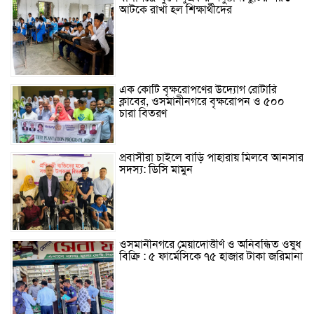
আটকে রাখা হল শিক্ষার্থীদের
এক কোটি বৃক্ষরোপণের উদ্যোগ রোটারি
ক্লাবের, ওসমানীনগরে বৃক্ষরোপন ও ৫০০
চারা বিতরণ
প্রবাসীরা চাইলে বাড়ি পাহারায় মিলবে আনসার
সদস্য: ডিসি মামুন
ওসমানীনগরে মেয়াদোত্তীর্ণ ও অনিবন্ধিত ওষুধ
বিক্রি : ৫ ফার্মেসিকে ৭৫ হাজার টাকা জরিমানা