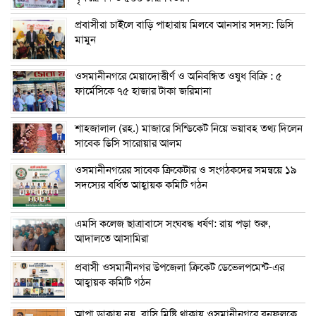
প্রবাসীরা চাইলে বাড়ি পাহারায় মিলবে আনসার সদস্য: ডিসি
মামুন
ওসমানীনগরে মেয়াদোত্তীর্ণ ও অনিবন্ধিত ওষুধ বিক্রি : ৫
ফার্মেসিকে ৭৫ হাজার টাকা জরিমানা
শাহজালাল (রহ.) মাজারে সিন্ডিকেট নিয়ে ভয়াবহ তথ্য দিলেন
সাবেক ডিসি সারোয়ার আলম
ওসমানীনগরের সাবেক ক্রিকেটার ও সংগঠকদের সমন্বয়ে ১৯
সদস্যের বর্ধিত আহ্বায়ক কমিটি গঠন
এম‌সি কলেজ ছাত্রাবাসে সংঘবদ্ধ ধর্ষণ: রায় পড়া শুরু,
আদালতে আসামিরা
প্রবাসী ওসমানীনগর উপজেলা ক্রিকেট ডেভেলপমেন্ট-এর
আহ্বায়ক কমিটি গঠন
আপা ডাকায় নয়, বাসি মিষ্টি থাকায় ওসমানীনগরে বনফুলকে