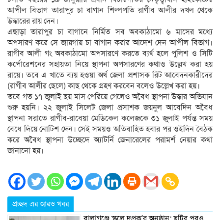
আপীল বিভাগ তারাপুর চা বাগান শিল্পপতি রাগীব আলীর দখল থেকে
উদ্ধারের রায় দেন।
এছাড়া তারাপুর চা বাগানে নির্মিত সব অবকাঠামো ৬ মাসের মধ্যে
অপসারণ করে সে জায়গায় চা বাগান করার আদেশ দেন আপীল বিভাগ।
রাগীব আলী গং অবকাঠামো অপসারণে করতে ব্যর্থ হলে পুলিশ ও সিটি
কর্পোরেশনের সহায়তা নিয়ে স্থাপনা অপসারণের কথাও উল্লেখ করা হয়
রায়ে। তবে এ খাতে ব্যয় হওয়া অর্থ জেলা প্রশাসক রিট আবেদনকারীদের
(রাগীব আলীর ছেলে) কাছ থেকে গ্রহণ করবেন বলেও উল্লেখ করা হয়।
তবে গত ১৭ জুলাই ছয় মাস পেরিয়ে গেলেও অবৈধ স্থাপনা উদ্ধার অভিযান
শুরু হয়নি। ২২ জুলাই সিলেট জেলা প্রসাশক জয়নুল আবেদিন অবৈধ
স্থাপনা সরাতে রাগীব-রাবেয়া মেডিকেল কলেজকে ৩১ জুলাই পর্যন্ত সময়
বেধে দিয়ে নোটিশ দেন। সেই সময়ও অতিবাহিত হবার পর ওইদিন বৈঠক
করে অবৈধ স্থাপনা উচ্ছেদে অ্যাটর্নি জেনারেলের পরামর্শ নেয়ার কথা
জানানো হয়।
প্রচ্ছদ এর আরও খবর
বালাগঞ্জে স্কুলে দুপ্রক’র অনুষ্ঠান: ছুটির পরও