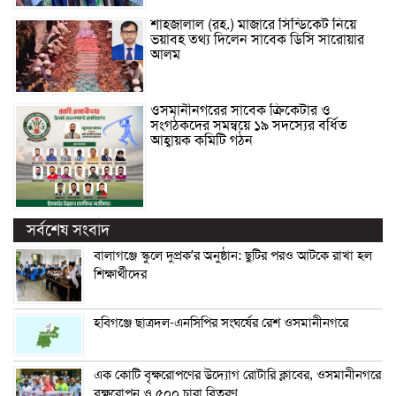
শাহজালাল (রহ.) মাজারে সিন্ডিকেট নিয়ে
ভয়াবহ তথ্য দিলেন সাবেক ডিসি সারোয়ার
আলম
ওসমানীনগরের সাবেক ক্রিকেটার ও
সংগঠকদের সমন্বয়ে ১৯ সদস্যের বর্ধিত
আহ্বায়ক কমিটি গঠন
সর্বশেষ সংবাদ
বালাগঞ্জে স্কুলে দুপ্রক’র অনুষ্ঠান: ছুটির পরও আটকে রাখা হল
শিক্ষার্থীদের
হবিগঞ্জে ছাত্রদল-এনসিপির সংঘর্ষের রেশ ওসমানীনগরে
এক কোটি বৃক্ষরোপণের উদ্যোগ রোটারি ক্লাবের, ওসমানীনগরে
বৃক্ষরোপন ও ৫০০ চারা বিতরণ