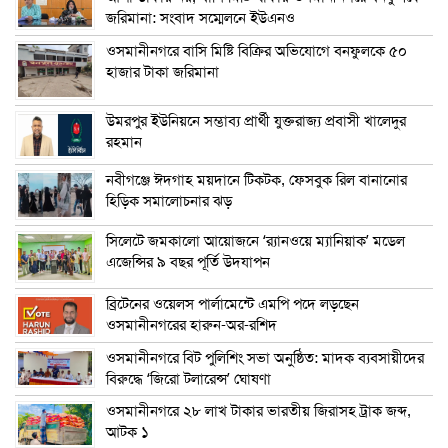
জরিমানা: সংবাদ সম্মেলনে ইউএনও
ওসমানীনগরে বাসি মিষ্টি বিক্রির অভিযোগে বনফুলকে ৫০
হাজার টাকা জরিমানা
উমরপুর ইউনিয়নে সম্ভাব্য প্রার্থী যুক্তরাজ্য প্রবাসী খালেদুর
রহমান
নবীগঞ্জে ঈদগাহ ময়দানে টিকটক, ফেসবুক রিল বানানোর
হিড়িক সমালোচনার ঝড়
সিলেটে জমকালো আয়োজনে ‘র‍্যানওয়ে ম্যানিয়াক’ মডেল
এজেন্সির ৯ বছর পূর্তি উদযাপন
ব্রিটেনের ওয়েলস পার্লামেন্টে এমপি পদে লড়ছেন
ওসমানীনগরের হারুন-অর-রশিদ
ওসমানীনগরে বিট পুলিশিং সভা অনুষ্ঠিত: মাদক ব্যবসায়ীদের
বিরুদ্ধে ‘জিরো টলারেন্স’ ঘোষণা
ওসমানীনগরে ২৮ লাখ টাকার ভারতীয় জিরাসহ ট্রাক জব্দ,
আটক ১