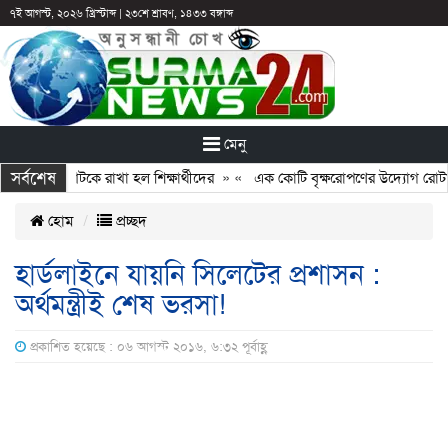
৭ই আগস্ট, ২০২৬ খ্রিস্টাব্দ
|
২৩শে শ্রাবণ, ১৪৩৩ বঙ্গাব্দ
মেনু
সর্বশেষ
 ছুটির পরও আটকে রাখা হল শিক্ষার্থীদের
» «
এক কোটি বৃক্ষরোপণের উদ্যোগ রোটারি 
হোম
প্রচ্ছদ
হার্ডলাইনে যায়নি সিলেটের প্রশাসন :
অর্থমন্ত্রীই শেষ ভরসা!
প্রকাশিত হয়েছে : ০৬ আগস্ট ২০১৬, ৬:৩২ পূর্বাহ্ণ