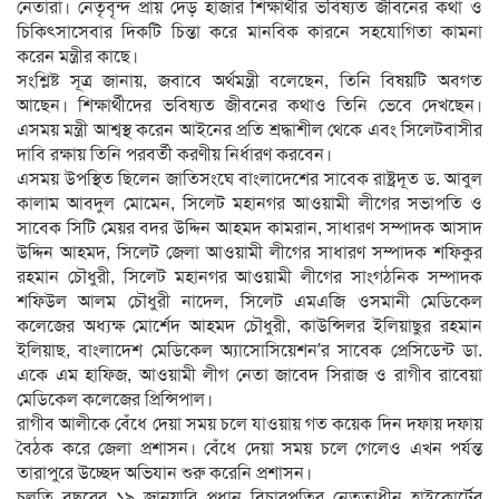
নেতারা। নেতৃবৃন্দ প্রায় দেড় হাজার শিক্ষার্থীর ভবিষ্যত জীবনের কথা ও
চিকিৎসাসেবার দিকটি চিন্তা করে মানবিক কারনে সহযোগিতা কামনা
করেন মন্ত্রীর কাছে।
সংশ্লিষ্ট সূত্র জানায়, জবাবে অর্থমন্ত্রী বলেছেন, তিনি বিষয়টি অবগত
আছেন। শিক্ষার্থীদের ভবিষ্যত জীবনের কথাও তিনি ভেবে দেখছেন।
এসময় মন্ত্রী আশ্বস্থ করেন আইনের প্রতি শ্রদ্ধাশীল থেকে এবং সিলেটবাসীর
দাবি রক্ষায় তিনি পরবর্তী করণীয় নির্ধারণ করবেন।
এসময় উপস্থিত ছিলেন জাতিসংঘে বাংলাদেশের সাবেক রাষ্ট্রদূত ড. আবুল
কালাম আবদুল মোমেন, সিলেট মহানগর আওয়ামী লীগের সভাপতি ও
সাবেক সিটি মেয়র বদর উদ্দিন আহমদ কামরান, সাধারণ সম্পাদক আসাদ
উদ্দিন আহমদ, সিলেট জেলা আওয়ামী লীগের সাধারণ সম্পাদক শফিকুর
রহমান চৌধুরী, সিলেট মহানগর আওয়ামী লীগের সাংগঠনিক সম্পাদক
শফিউল আলম চৌধুরী নাদেল, সিলেট এমএজি ওসমানী মেডিকেল
কলেজের অধ্যক্ষ মোর্শেদ আহমদ চৌধুরী, কাউন্সিলর ইলিয়াছুর রহমান
ইলিয়াছ, বাংলাদেশ মেডিকেল অ্যাসোসিয়েশন’র সাবেক প্রেসিডেন্ট ডা.
একে এম হাফিজ, আওয়ামী লীগ নেতা জাবেদ সিরাজ ও রাগীব রাবেয়া
মেডিকেল কলেজের প্রিন্সিপাল।
রাগীব আলীকে বেঁধে দেয়া সময় চলে যাওয়ায় গত কয়েক দিন দফায় দফায়
বৈঠক করে জেলা প্রশাসন। বেঁধে দেয়া সময় চলে গেলেও এখন পর্যন্ত
তারাপুরে উচ্ছেদ অভিযান শুরু করেনি প্রশাসন।
চলতি বছরের ১৯ জানুয়ারি প্রধান বিচারপতির নেতৃত্বাধীন হাইকোর্টের