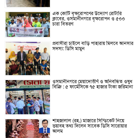
এক কোটি বৃক্ষরোপণের উদ্যোগ রোটারি
ক্লাবের, ওসমানীনগরে বৃক্ষরোপন ও ৫০০
চারা বিতরণ
প্রবাসীরা চাইলে বাড়ি পাহারায় মিলবে আনসার
সদস্য: ডিসি মামুন
ওসমানীনগরে মেয়াদোত্তীর্ণ ও অনিবন্ধিত ওষুধ
বিক্রি : ৫ ফার্মেসিকে ৭৫ হাজার টাকা জরিমানা
শাহজালাল (রহ.) মাজারে সিন্ডিকেট নিয়ে
ভয়াবহ তথ্য দিলেন সাবেক ডিসি সারোয়ার
আলম