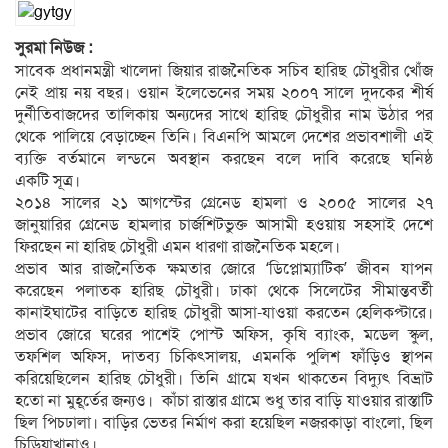
সুরমা নিউজ :
সাবেক প্রধানমন্ত্রী খালেদা জিয়ার রাজনৈতিক সচিব হারিছ চৌধুরীর খোঁজ
নেই প্রায় নয় বছর। ওয়ান ইলেভেনের সময় ২০০৭ সালে দুদকের শীর্ষ
দুর্নীতিবাজদের তালিকায় অন্যদের সাথে হারিছ চৌধুরীর নাম উঠার পর
থেকে পালিয়ে বেড়াচ্ছেন তিনি। বিএনপি আমলে দেশের প্রভাবশালী এই
ব্যক্তি বর্তমানে লন্ডনে অবস্থান করছেন বলে দাবি করেছে ঘনিষ্ঠ
একটি সূত্র।
২০১৪ সালের ২১ আগস্টের গ্রেনেড হামলা ও ২০০৫ সালের ২৭
জানুয়ারির গ্রেনেড হামলার চার্জশিটভুক্ত আসামী হওয়ায় সহসাই দেশে
ফিরছেন না হারিছ চৌধুরী এমন ধারণা রাজনৈতিক মহলে।
প্রভাব আর রাজনৈতিক ক্ষমতার জোরে ‘ডিপ্লোম্যাটিক’ জীবন যাপন
করেছেন পলাতক হারিছ চৌধুরী। ঢাকা থেকে সিলেটের সীমান্তবর্তী
কানাইঘাটের বাড়িতে হারিছ চৌধুরী আসা-যাওয়া করতেন হেলিকপ্টারে।
প্রভাব জোরে ঘরের পাশেই পোস্ট অফিস, কৃষি ব্যাংক, মডেল স্কুল,
তফশিল অফিস, দাতব্য চিকিৎসালয়, এমনকি পুলিশ ফাঁড়িও স্থাপন
করিয়েছিলেন হারিছ চৌধুরী। তিনি গ্রামে যখন থাকতেন বিদ্যুৎ বিভ্রাট
হতো না মুহূর্তের জন্যও। কাঁচা রাস্তার গ্রামে শুধু তার বাড়ি যাওয়ার রাস্তাটি
ছিল পিচঢালা। বাড়ির ভেতর নির্মাণ করা হয়েছিল নজরকাড়া বাংলো, ছিল
চিড়িয়াখানাও।