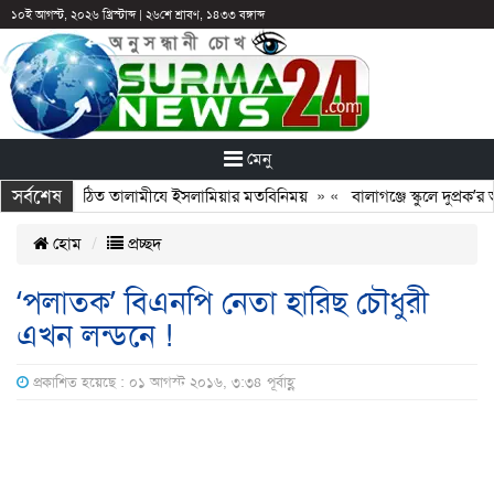
১০ই আগস্ট, ২০২৬ খ্রিস্টাব্দ
|
২৬শে শ্রাবণ, ১৪৩৩ বঙ্গাব্দ
মেনু
সর্বশেষ
 সঙ্গে নবগঠিত তালামীযে ইসলামিয়ার মতবিনিময়
» «
বালাগঞ্জে স্কুলে দুপ্রক’র অন
হোম
প্রচ্ছদ
‘পলাতক’ বিএনপি নেতা হারিছ চৌধুরী
এখন লন্ডনে !
প্রকাশিত হয়েছে : ০১ আগস্ট ২০১৬, ৩:৩৪ পূর্বাহ্ণ