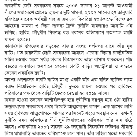
চারদলীয় জোট সরকারের সময়ে ২০০৪ সালের ২১ আগস্ট আওয়ামী
লীগের সমাবেশে গ্রেনেড হামলার দুটি মামলা, ২০০৫ সালের ২৭ জানুয়ারি
হবিগঞ্জে সাবেক অর্থমন্ত্রী শাহ এ এম এস কিবরিয়া হত্যাকান্ডে বিস্ফোরক
আইনের মামলা ও জিয়া দাতব্য ট্রাস্ট দুর্নীতি মামলারও আসামি এই
হারিছ। হারিছ চৌধুরীর বিরুদ্ধে বড় ধরনের অভিযোগে কমপক্ষে ছয়টি
মামলা হয়েছে।
কানাইঘাট উপজেলার সড়কের বাজার সংলগ্ন দর্পনগর গ্রামে তাঁর মূল
বাড়ি। গত চারদলীয় জোট সরকারের আমলে খালেদা জিয়ার রাজনৈতিক
সচিব হওয়ার আগে পর্যন্ত ঢাকার বিজয়নগরে ভাড়া বাসায় থাকতেন। পাঁচ
বছরের ব্যবধানে গুলশানে কেনেন চারটি বাড়ি। অস্ট্রেলিয়া ও লন্ডনে
কেনেন একাধিক ফ্ল্যাট।
অবশ্য গুলশানের চারটি বাড়ির মধ্যে একটি তাঁর এক ঘনিষ্ঠ ব্যক্তির নামে
বরাদ্দ নিয়েছিলেন হারিছ চৌধুরী। দুদকে মামলা হওয়ার পর হারিছের
পরিবারের পক্ষ থেকে বাড়িটি ফেরত দেওয়া হয় ২০১৪ সালে।
ঢাকার হাওয়া ভবনের আশীর্বাদপুষ্ট হয়ে দুর্নীতির বরপুত্র হয়ে ওঠা হারিছ
তত্ত্বাবধায়ক সরকারের প্রথম দিকেই আত্মগোপন করেন। এক মাসের বেশি
সময় হবিগঞ্জে আত্মগোপনে থাকার পর সিলেট শহরে অবস্থান নেন। তখনই
দুর্নীতি দমন কমিশনের শীর্ষ দুর্নীতিবাজদের তালিকায় তাঁর নাম উঠে
আসে। একপর্যায়ে ২০০৭ সালের ২৯ জানুয়ারি সিলেটের জকিগঞ্জ সীমান্ত
দিয়ে মামাবাড়ি ভারতের করিমগঞ্জে চলে যান। তাঁর চাহিদা মতো দরকারি