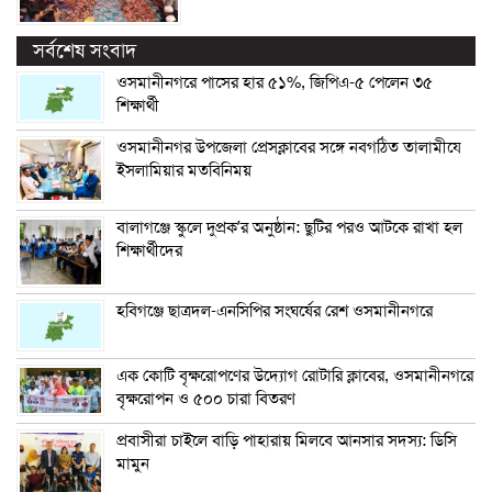
সর্বশেষ সংবাদ
ওসমানীনগরে পাসের হার ৫১%, জিপিএ-৫ পেলেন ৩৫
শিক্ষার্থী
ওসমানীনগর উপজেলা প্রেসক্লাবের সঙ্গে নবগঠিত তালামীযে
ইসলামিয়ার মতবিনিময়
বালাগঞ্জে স্কুলে দুপ্রক’র অনুষ্ঠান: ছুটির পরও আটকে রাখা হল
শিক্ষার্থীদের
হবিগঞ্জে ছাত্রদল-এনসিপির সংঘর্ষের রেশ ওসমানীনগরে
এক কোটি বৃক্ষরোপণের উদ্যোগ রোটারি ক্লাবের, ওসমানীনগরে
বৃক্ষরোপন ও ৫০০ চারা বিতরণ
প্রবাসীরা চাইলে বাড়ি পাহারায় মিলবে আনসার সদস্য: ডিসি
মামুন