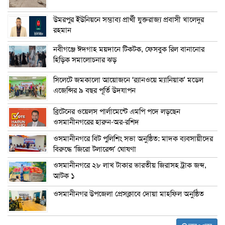
উমরপুর ইউনিয়নে সম্ভাব্য প্রার্থী যুক্তরাজ্য প্রবাসী খালেদুর
রহমান
নবীগঞ্জে ঈদগাহ ময়দানে টিকটক, ফেসবুক রিল বানানোর
হিড়িক সমালোচনার ঝড়
সিলেটে জমকালো আয়োজনে ‘র‍্যানওয়ে ম্যানিয়াক’ মডেল
এজেন্সির ৯ বছর পূর্তি উদযাপন
ব্রিটেনের ওয়েলস পার্লামেন্টে এমপি পদে লড়ছেন
ওসমানীনগরের হারুন-অর-রশিদ
ওসমানীনগরে বিট পুলিশিং সভা অনুষ্ঠিত: মাদক ব্যবসায়ীদের
বিরুদ্ধে ‘জিরো টলারেন্স’ ঘোষণা
ওসমানীনগরে ২৮ লাখ টাকার ভারতীয় জিরাসহ ট্রাক জব্দ,
আটক ১
ওসমানীনগর উপজেলা প্রেসক্লাবে দোয়া মাহফিল অনুষ্ঠিত