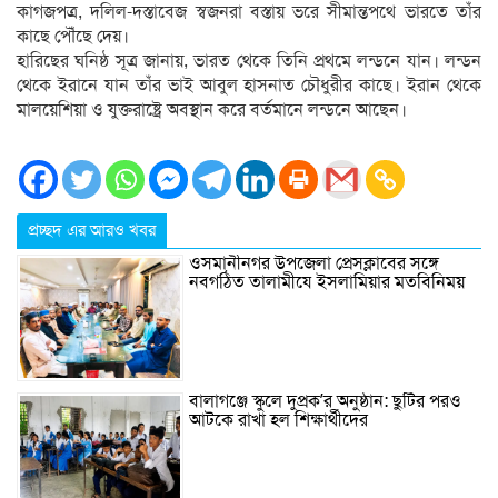
কাগজপত্র, দলিল-দস্তাবেজ স্বজনরা বস্তায় ভরে সীমান্তপথে ভারতে তাঁর
কাছে পৌঁছে দেয়।
হারিছের ঘনিষ্ঠ সূত্র জানায়, ভারত থেকে তিনি প্রথমে লন্ডনে যান। লন্ডন
থেকে ইরানে যান তাঁর ভাই আবুল হাসনাত চৌধুরীর কাছে। ইরান থেকে
মালয়েশিয়া ও যুক্তরাষ্ট্রে অবস্থান করে বর্তমানে লন্ডনে আছেন।
প্রচ্ছদ এর আরও খবর
ওসমানীনগর উপজেলা প্রেসক্লাবের সঙ্গে
নবগঠিত তালামীযে ইসলামিয়ার মতবিনিময়
বালাগঞ্জে স্কুলে দুপ্রক’র অনুষ্ঠান: ছুটির পরও
আটকে রাখা হল শিক্ষার্থীদের