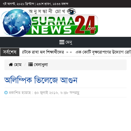
৭ই আগস্ট, ২০২৬ খ্রিস্টাব্দ
|
২৩শে শ্রাবণ, ১৪৩৩ বঙ্গাব্দ
মেনু
সর্বশেষ
ন: ছুটির পরও আটকে রাখা হল শিক্ষার্থীদের
» «
এক কোটি বৃক্ষরোপণের উদ্যোগ রোটারি
হোম
খেলাধুলা
অলিম্পিক ভিলেজে আগুন
প্রকাশিত হয়েছে : ৩০ জুলাই ২০১৬, ৬:৩৮ অপরাহ্ণ