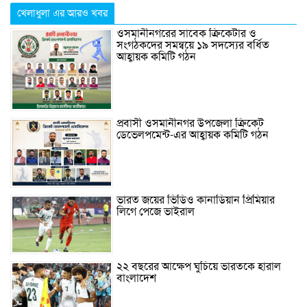
খেলাধুলা এর আরও খবর
ওসমানীনগরের সাবেক ক্রিকেটার ও
সংগঠকদের সমন্বয়ে ১৯ সদস্যের বর্ধিত
আহ্বায়ক কমিটি গঠন
প্রবাসী ওসমানীনগর উপজেলা ক্রিকেট
ডেভেলপমেন্ট-এর আহ্বায়ক কমিটি গঠন
ভারত জয়ের ভিডিও কানাডিয়ান প্রিমিয়ার
লিগে পেজে ভাইরাল
২২ বছরের আক্ষেপ ঘুচিয়ে ভারতকে হারাল
বাংলাদেশ