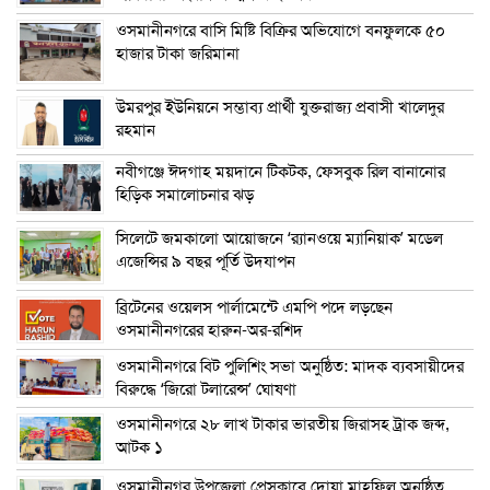
ওসমানীনগরে বাসি মিষ্টি বিক্রির অভিযোগে বনফুলকে ৫০
হাজার টাকা জরিমানা
উমরপুর ইউনিয়নে সম্ভাব্য প্রার্থী যুক্তরাজ্য প্রবাসী খালেদুর
রহমান
নবীগঞ্জে ঈদগাহ ময়দানে টিকটক, ফেসবুক রিল বানানোর
হিড়িক সমালোচনার ঝড়
সিলেটে জমকালো আয়োজনে ‘র‍্যানওয়ে ম্যানিয়াক’ মডেল
এজেন্সির ৯ বছর পূর্তি উদযাপন
ব্রিটেনের ওয়েলস পার্লামেন্টে এমপি পদে লড়ছেন
ওসমানীনগরের হারুন-অর-রশিদ
ওসমানীনগরে বিট পুলিশিং সভা অনুষ্ঠিত: মাদক ব্যবসায়ীদের
বিরুদ্ধে ‘জিরো টলারেন্স’ ঘোষণা
ওসমানীনগরে ২৮ লাখ টাকার ভারতীয় জিরাসহ ট্রাক জব্দ,
আটক ১
ওসমানীনগর উপজেলা প্রেসক্লাবে দোয়া মাহফিল অনুষ্ঠিত