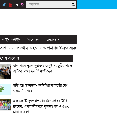
লাইফ স্টাইল
বিনোদন
অন্যান্য
» «
প্রবাসীরা চাইলে বাড়ি পাহারায় মিলবে আনসার সদস্য: ডিসি মামুন
» «
ওসমা
্বশেষ সংবাদ
বালাগঞ্জে স্কুলে দুপ্রক’র অনুষ্ঠান: ছুটির পরও
আটকে রাখা হল শিক্ষার্থীদের
হবিগঞ্জে ছাত্রদল-এনসিপির সংঘর্ষের রেশ
ওসমানীনগরে
এক কোটি বৃক্ষরোপণের উদ্যোগ রোটারি
ক্লাবের, ওসমানীনগরে বৃক্ষরোপন ও ৫০০
চারা বিতরণ