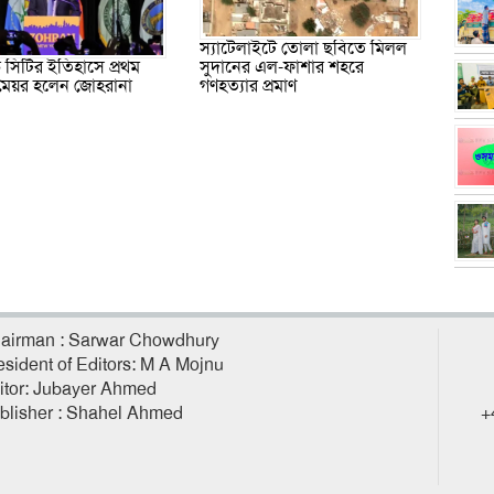
স্যাটেলাইটে তোলা ছবিতে মিলল
ক সিটির ইতিহাসে প্রথম
সুদানের এল-ফাশার শহরে
মেয়র হলেন জোহরানা
গণহত্যার প্রমাণ
airman : Sarwar Chowdhury
esident of Editors: M A Mojnu
itor: Jubayer Ahmed
blisher : Shahel Ahmed
+