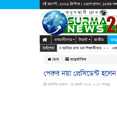
৭ই আগস্ট, ২০২৬ খ্রিস্টাব্দ
|
২৩শে শ্রাবণ, ১৪৩৩ বঙ্গা
ওসমানীনগর
সিলেট
জাতীয়
আন্ত
সর্বশেষ
লাগঞ্জে স্কুলে দুপ্রক’র অনুষ্ঠান: ছুটির পরও আটকে রাখা হল শিক্ষার্থীদের
» «
এক কোটি
হোম
আন্তর্জাতিক
পেরুর নয়া প্রেসিডেন্ট হলে
প্রকাশিত হয়েছে : ২৯ জুলাই ২০১৬, ৮:২৬ অপরাহ্ণ