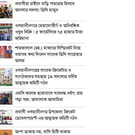
প্রবাসীরা চাইলে বাড়ি পাহারায় মিলবে
আনসার সদস্য: ডিসি মামুন
ওসমানীনগরে মেয়াদোত্তীর্ণ ও অনিবন্ধিত
ওষুধ বিক্রি : ৫ ফার্মেসিকে ৭৫ হাজার টাকা
জরিমানা
শাহজালাল (রহ.) মাজারে সিন্ডিকেট নিয়ে
ভয়াবহ তথ্য দিলেন সাবেক ডিসি সারোয়ার
আলম
ওসমানীনগরের সাবেক ক্রিকেটার ও
সংগঠকদের সমন্বয়ে ১৯ সদস্যের বর্ধিত
আহ্বায়ক কমিটি গঠন
এম‌সি কলেজ ছাত্রাবাসে সংঘবদ্ধ ধর্ষণ: রায়
পড়া শুরু, আদালতে আসামিরা
প্রবাসী ওসমানীনগর উপজেলা ক্রিকেট
ডেভেলপমেন্ট-এর আহ্বায়ক কমিটি গঠন
আপা ডাকায় নয়, বাসি মিষ্টি থাকায়