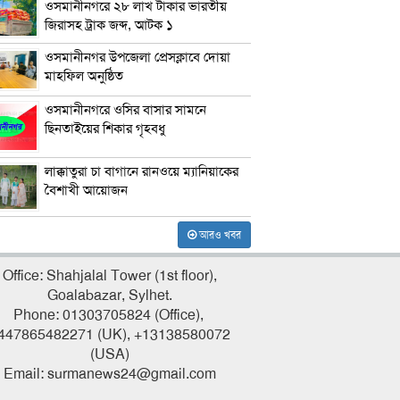
ওসমানীনগরে ২৮ লাখ টাকার ভারতীয়
জিরাসহ ট্রাক জব্দ, আটক ১
ওসমানীনগর উপজেলা প্রেসক্লাবে দোয়া
মাহফিল অনুষ্ঠিত
ওসমানীনগরে ওসির বাসার সামনে
ছিনতাইয়ের শিকার গৃহবধু
লাক্কাতুরা চা বাগানে রানওয়ে ম্যানিয়াকের
বৈশাখী আয়োজন
আরও খবর
Office: Shahjalal Tower (1st floor),
Goalabazar, Sylhet.
Phone: 01303705824 (Office),
447865482271 (UK), +13138580072
(USA)
Email: surmanews24@gmail.com