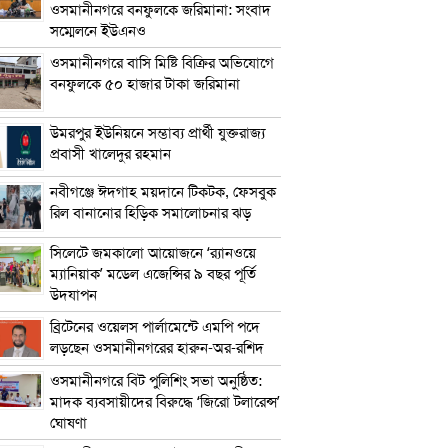
ওসমানীনগরে বনফুলকে জরিমানা: সংবাদ
সম্মেলনে ইউএনও
ওসমানীনগরে বাসি মিষ্টি বিক্রির অভিযোগে
বনফুলকে ৫০ হাজার টাকা জরিমানা
উমরপুর ইউনিয়নে সম্ভাব্য প্রার্থী যুক্তরাজ্য
প্রবাসী খালেদুর রহমান
নবীগঞ্জে ঈদগাহ ময়দানে টিকটক, ফেসবুক
রিল বানানোর হিড়িক সমালোচনার ঝড়
সিলেটে জমকালো আয়োজনে ‘র‍্যানওয়ে
ম্যানিয়াক’ মডেল এজেন্সির ৯ বছর পূর্তি
উদযাপন
ব্রিটেনের ওয়েলস পার্লামেন্টে এমপি পদে
লড়ছেন ওসমানীনগরের হারুন-অর-রশিদ
ওসমানীনগরে বিট পুলিশিং সভা অনুষ্ঠিত:
মাদক ব্যবসায়ীদের বিরুদ্ধে ‘জিরো টলারেন্স’
ঘোষণা