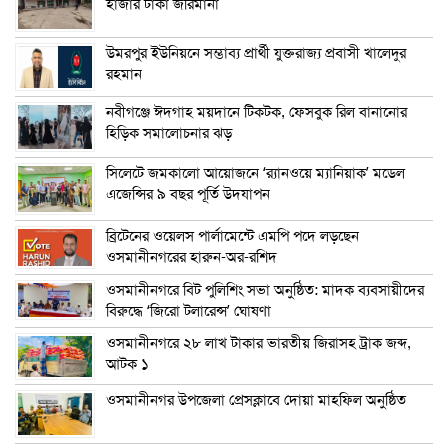
হাজার টাকা জরিমানা
উমরপুর ইউনিয়নে সম্ভাব্য প্রার্থী যুক্তরাজ্য প্রবাসী খালেদুর
রহমান
নবীগঞ্জে ঈদগাহ ময়দানে টিকটক, ফেসবুক রিল বানানোর
হিড়িক সমালোচনার ঝড়
সিলেটে জমকালো আয়োজনে ‘র‍্যানওয়ে ম্যানিয়াক’ মডেল
এজেন্সির ৯ বছর পূর্তি উদযাপন
ব্রিটেনের ওয়েলস পার্লামেন্টে এমপি পদে লড়ছেন
ওসমানীনগরের হারুন-অর-রশিদ
ওসমানীনগরে বিট পুলিশিং সভা অনুষ্ঠিত: মাদক ব্যবসায়ীদের
বিরুদ্ধে ‘জিরো টলারেন্স’ ঘোষণা
ওসমানীনগরে ২৮ লাখ টাকার ভারতীয় জিরাসহ ট্রাক জব্দ,
আটক ১
ওসমানীনগর উপজেলা প্রেসক্লাবে দোয়া মাহফিল অনুষ্ঠিত