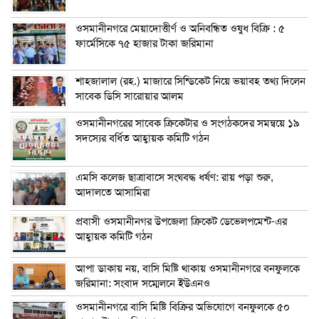
ওসমানীনগরে মেয়াদোত্তীর্ণ ও অনিবন্ধিত ওষুধ বিক্রি : ৫
ফার্মেসিকে ৭৫ হাজার টাকা জরিমানা
শাহজালাল (রহ.) মাজারে সিন্ডিকেট নিয়ে ভয়াবহ তথ্য দিলেন
সাবেক ডিসি সারোয়ার আলম
ওসমানীনগরের সাবেক ক্রিকেটার ও সংগঠকদের সমন্বয়ে ১৯
সদস্যের বর্ধিত আহ্বায়ক কমিটি গঠন
এম‌সি কলেজ ছাত্রাবাসে সংঘবদ্ধ ধর্ষণ: রায় পড়া শুরু,
আদালতে আসামিরা
প্রবাসী ওসমানীনগর উপজেলা ক্রিকেট ডেভেলপমেন্ট-এর
আহ্বায়ক কমিটি গঠন
আপা ডাকায় নয়, বাসি মিষ্টি থাকায় ওসমানীনগরে বনফুলকে
জরিমানা: সংবাদ সম্মেলনে ইউএনও
ওসমানীনগরে বাসি মিষ্টি বিক্রির অভিযোগে বনফুলকে ৫০