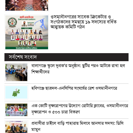
ওসমানীনগরের সাবেক ক্রিকেটার ও
সংগঠকদের সমন্বয়ে ১৯ সদস্যের বর্ধিত
আহ্বায়ক কমিটি গঠন
সর্বশেষ সংবাদ
বালাগঞ্জে স্কুলে দুপ্রক’র অনুষ্ঠান: ছুটির পরও আটকে রাখা হল
শিক্ষার্থীদের
হবিগঞ্জে ছাত্রদল-এনসিপির সংঘর্ষের রেশ ওসমানীনগরে
এক কোটি বৃক্ষরোপণের উদ্যোগ রোটারি ক্লাবের, ওসমানীনগরে
বৃক্ষরোপন ও ৫০০ চারা বিতরণ
প্রবাসীরা চাইলে বাড়ি পাহারায় মিলবে আনসার সদস্য: ডিসি
মামুন