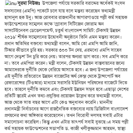
সুরমা নিউজঃ
উপজেলা পর্যায়ে সরকারি বরাদ্দের অর্ধেকই সংসদ
সদস্যদের (এমপি) পকেটে চলে যায় বলে মন্তব্য করেছেন তথ্যমন্ত্রী
হাসানুল হক ইনু। আজ রোববার রাজধানীর আগারগাওয়ে পল্লী কর্ম সহায়ক
ফাউন্ডেশনের সম্মেলন কক্ষে ‘গ্লোবাল সিটিজেন ফোরাম অন
সাসটেইনেবল ডেভেলপমেন্ট, চতুর্থ বাংলাদেশ সামিট: টেকসই উন্নয়ন
২০১৬’ শীর্ষক সম্মেলনের উদ্বোধনী অনুষ্ঠানে তিনি এমন মন্তব্য করেন।
প্রধান অতিথির বক্তব্যে তথ্যমন্ত্রী বলেন, আমি তো এমপি আমি জানি,
টিআর কীভাবে চুরি হয়। সরকার ৩০০ টন দেয়, এরমধ্যে এমপি সাহেব
আগে দেড়শ’ টন চুরি করে নেয়। তারপর অন্যরা ভাগ করে। সব এমপি করে
না। তবে এমপিরা করেন। ‌মন্ত্রী বলেন, টেকসই উন্নয়ন বাস্তবায়নের জন্যে
আমাদেরকে দুর্নীতি থেকে বেরিয়ে আসতে হবে। এ জন্য উপজেলা পর্যায়ের
এই দুর্নীতি প্রতিরোধে উন্নয়ন বাজেটের অর্থ কেন্দ্র থেকে ট্রান্সপোর্ট অব
রেফারেন্সের (টিওআর) মাধ্যমে সরাসরি ইউনিয়ন পরিষদের বাজেটে দিতে
হবে। তাহলে দুর্নীতি কমবে এবং টেকসই উন্নয়ন সম্ভব হবে।এছাড়া দেশের
প্রতিটি স্তরেই এখন তথ্য-প্রযুক্তির প্রয়োজন উল্লেখ করে তথ্যমন্ত্রী বলেন,
আজ থেকে সাত বছর আগে এটা কেও অনুধাবন করেনি। মাননীয়
প্রধানমন্ত্রী নির্বাচনের আগে রাজনৈতিক বক্তব্যের ন্যায় ডিজিটাল বাংলাদেশ
প্রণয়নের কথা অঙ্গিকার করেছেলেন। তখন বিরোধী দলসহ সবাই এটার
সমালোচনা করেছিল। কিন্তু এখন এটার তাৎপর্য সবাই বুঝছে।এ সময় পল্লী
কর্ম সহায়ক ফাউন্ডেশনের সভাপতি ড. কাজী খলীকুজ্জমান আহমদ, স্বাস্থ্য