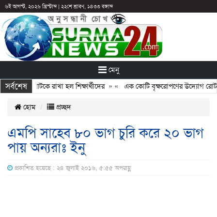
৬ই আগস্ট, ২০২৬ খ্রিস্টাব্দ
|
২২শে শ্রাবণ, ১৪৩৩ বঙ্গাব্দ
মেনু
সর্বশেষ
: ছুটির পরও আটকে রাখা হল শিক্ষার্থীদের
» «
এক কোটি বৃক্ষরোপণের উদ্যোগ রোটারি
হোম
প্রচ্ছদ
এমপি সাহেব ৮০ ভাগ চুরি করে ২০ ভাগ
পায় অন্যরাঃ ইনু
প্রকাশিত হয়েছে : ২৪ জুলাই ২০১৬, ৫:৫৫ অপরাহ্ণ