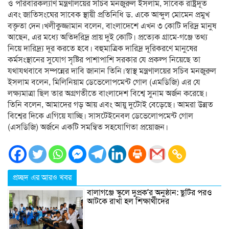
ও পরিবারকল্যাণ মন্ত্রণালয়ের সচিব মনজুরুল ইসলাম, সাবেক রাষ্ট্রদূত
এবং জাতিসংঘের সাবেক স্থায়ী প্রতিনিধি ড. একে আব্দুল মোমেন প্রমুখ
বক্তৃতা দেন।খলীকুজ্জামান বলেন, বাংলাদেশে এখন ৩ কোটি দরিদ্র মানুষ
আছেন, এর মধ্যে অতিদরিদ্র প্রায় দুই কোটি। প্রত্যেক গ্রামে-গঞ্জে তথ্য
নিয়ে দারিদ্র্য দূর করতে হবে। বহুমাত্রিক দারিদ্র দূরিকরণে মানুষের
কর্মসংস্থানের সুযোগ সৃষ্টির পাশাপাশি সরকার যে প্রকল্প নিয়েছে তা
যথাযথবাবে সম্পন্নের দাবি জানান তিনি।স্বাস্থ মন্ত্রণালয়ের সচিব মনজুরুল
ইসলাম বলেন, মিলিনিয়াম ডেভেলোপমেন্ট গোল (এমডিজি) এর যে
লক্ষ্যমাত্রা ছিল তার অগ্রগতীতে বাংলাদেশ বিশ্বে সুনাম অর্জন করেছে।
তিনি বলেন, আমাদের গড় আয় এবং আয়ু দুটোই বেড়েছে। আমরা উন্নত
বিশ্বের দিকে এগিয়ে যাচ্ছি। সাসটেইনেবল ডেভেলোপমেন্ট গোল
(এসডিজি) অর্জনে একটি সমন্বিত সহযোগিতা প্রয়োজন।
প্রচ্ছদ এর আরও খবর
বালাগঞ্জে স্কুলে দুপ্রক’র অনুষ্ঠান: ছুটির পরও
আটকে রাখা হল শিক্ষার্থীদের