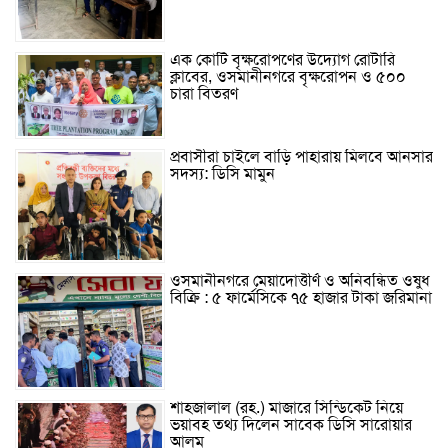
এক কোটি বৃক্ষরোপণের উদ্যোগ রোটারি
ক্লাবের, ওসমানীনগরে বৃক্ষরোপন ও ৫০০
চারা বিতরণ
প্রবাসীরা চাইলে বাড়ি পাহারায় মিলবে আনসার
সদস্য: ডিসি মামুন
ওসমানীনগরে মেয়াদোত্তীর্ণ ও অনিবন্ধিত ওষুধ
বিক্রি : ৫ ফার্মেসিকে ৭৫ হাজার টাকা জরিমানা
শাহজালাল (রহ.) মাজারে সিন্ডিকেট নিয়ে
ভয়াবহ তথ্য দিলেন সাবেক ডিসি সারোয়ার
আলম