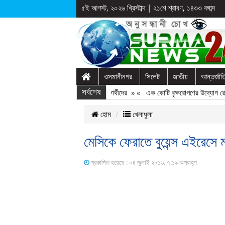
৫ই আগস্ট, ২০২৬ খ্রিস্টাব্দ
|
২১শে শ্রাবণ, ১৪৩৩ বঙ্গাব্দ
ওসমানীনগর
সিলেট
জাতীয়
আন্তর্জা
 অনুষ্ঠান: ছুটির পরও আটকে রাখা হল শিক্ষার্থীদের
সর্বশেষ
» «
এক কোটি বৃক্ষরোপণের উদ্যোগ রোটারি ক
হোম
খেলাধুলা
মেসিকে ফেরাতে বুয়েন্স এইরেসে ম
প্রকাশিত হয়েছে : ০৪ জুলাই ২০১৬, ৭:১৯ অপরাহ্ণ