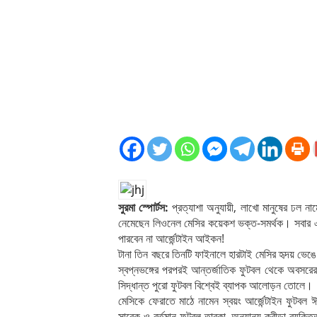
সুরমা স্পোর্টস:
প্রত্যাশা অনুযায়ী, লাখো মানুষের ঢল নামে
নেমেছেন লিওনেল মেসির কয়েকশ ভক্ত-সমর্থক। সবার এক
পারবেন না আর্জেন্টাইন আইকন!
টানা তিন বছরে তিনটি ফাইনালে হারটাই মেসির হৃদয় ভেঙে
‍স্বপ্নভঙ্গের পরপরই আন্তর্জাতিক ফুটবল থেকে অবসরের
সিদ্ধান্ত পুরো ফুটবল বিশ্বেই ব্যাপক আলোড়ন তোলে।
মেসিকে ফেরাতে মাঠে নামেন স্বয়ং আর্জেন্টাইন ফুটবল ঈশ
সাবেক ও বর্তমান ফুটবল তারকা, অন্যান্য ক্রীড়া ব্যক