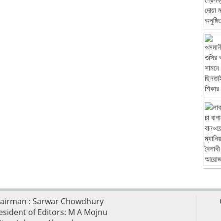
airman : Sarwar Chowdhury
esident of Editors: M A Mojnu