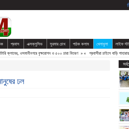
তিক
প্রবাস
এক্সক্লুসিভ
সুরমার চোখ
পাঠক কলাম
খেলাধুলা
লাইফ স্ট
্লাবের, ওসমানীনগরে বৃক্ষরোপন ও ৫০০ চারা বিতরণ
» «
প্রবাসীরা চাইলে বাড়ি পাহারায় মিল
সর্
ানুষের ঢল