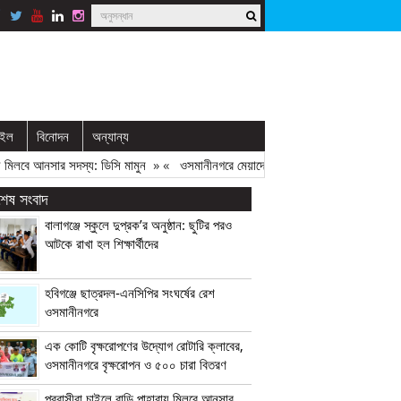
াইল
বিনোদন
অন্যান্য
বে আনসার সদস্য: ডিসি মামুন
» «
ওসমানীনগরে মেয়াদোত্তীর্ণ ও অনিবন্ধিত ওষুধ বিক্রি : ৫ 
বশেষ সংবাদ
বালাগঞ্জে স্কুলে দুপ্রক’র অনুষ্ঠান: ছুটির পরও
আটকে রাখা হল শিক্ষার্থীদের
হবিগঞ্জে ছাত্রদল-এনসিপির সংঘর্ষের রেশ
ওসমানীনগরে
এক কোটি বৃক্ষরোপণের উদ্যোগ রোটারি ক্লাবের,
ওসমানীনগরে বৃক্ষরোপন ও ৫০০ চারা বিতরণ
প্রবাসীরা চাইলে বাড়ি পাহারায় মিলবে আনসার