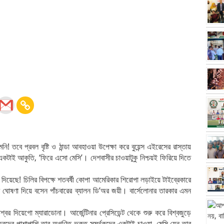
নি! তবে প্রবল বৃষ্টি ও ঠান্ডা আবহাওয়া উপেক্ষা করে বুয়েন্স এইরেসের রাস্তায়
টাই আকুতি, ‘ফিরে এসো মেসি’। দেশবাসীর চাওয়াটুকু নিশ্চয়ই ফিরিয়ে দিতে
 দিয়েছে! চিলির বিপক্ষে শতবর্ষী কোপা আমেরিকার শিরোপা লড়াইয়ে টাইব্রেকারে
 ঘোষণা দিয়ে বসেন পাঁচবারের ব্যালন ডি’অর জয়ী। বার্সেলোনার তারকার এমন
্বর দিয়েগো ম্যারাডোনা। আর্জেন্টিনার প্রেসিডেন্ট থেকে শুরু করে বিশ্বজুড়ে
্তিত্বদের পাশাপাশি তার অগণিত ভক্ত-সমর্থকদের একটাই চাওয়া, মেসি যেন তার