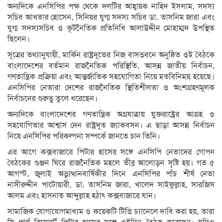
অন্যদিকে এনসিপির পক্ষ থেকে দলটির আহ্বায়ক নাহিদ ইসলাম, সদস্য
সচিব আখতার হোসেন, সিনিয়র যুগ্ম সদস্য সচিব ডা. তাসনিম জারা এবং
যুগ্ম সদস্যসচিব ও কূটনৈতিক প্রতিনিধি আলাউদ্দীন মোহাম্মদ উপস্থিত
ছিলেন।
সূত্রের তথ্যানুযায়ী, মার্কিন রাষ্ট্রদূতের নিজ বাসভবনে অনুষ্ঠিত ওই বৈঠকে
বাংলাদেশের বর্তমান রাজনৈতিক পরিস্থিতি, আসন্ন জাতীয় নির্বাচন,
গণতান্ত্রিক প্রক্রিয়া এবং আন্তর্জাতিক সহযোগিতা নিয়ে মতবিনিময় হয়েছে।
এনসিপির নেতারা দেশের রাজনৈতিক স্থিতিশীলতা ও অংশগ্রহণমূলক
নির্বাচনের গুরুত্ব তুলে ধরেছেন।
অন্যদিকে বাংলাদেশের গণতান্ত্রিক অগ্রযাত্রায় যুক্তরাষ্ট্রের আগ্রহ ও
সহযোগিতার আশ্বাস দেন রাষ্ট্রদূত জ্যাকবসন। এ ছাড়া আসন্ন নির্বাচন
নিয়ে এনসিপির পরিকল্পনা সম্পর্কে জানতে চান তিনি।
এর আগে কক্সবাজারে পিটার হাসের সঙ্গে এনসিপি নেতাদের গোপন
বৈঠকের গুঞ্জন ঘিরে রাজনৈতিক মহলে তীব্র আলোড়ন সৃষ্টি হয়। গত ৫
আগস্ট, জুলাই অভ্যুত্থানবার্ষিকীর দিনে এনসিপির পাঁচ শীর্ষ নেতা
নাসীরুদ্দীন পাটোয়ারী, ডা. তাসনিম জারা, খালেদ সাইফুল্লাহ, সারজিস
আলম এবং হাসনাত আব্দুল্লাহ হঠাৎ কক্সবাজারে যান।
সামাজিক যোগাযোগমাধ্যম ও কয়েকটি টিভি চ্যানেলে দাবি করা হয়, তারা