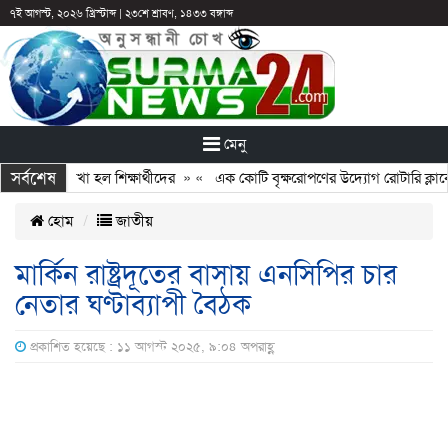
৭ই আগস্ট, ২০২৬ খ্রিস্টাব্দ
|
২৩শে শ্রাবণ, ১৪৩৩ বঙ্গাব্দ
মেনু
সর্বশেষ
 পরও আটকে রাখা হল শিক্ষার্থীদের
» «
এক কোটি বৃক্ষরোপণের উদ্যোগ রোটারি ক্লাবে
হোম
জাতীয়
মার্কিন রাষ্ট্রদূতের বাসায় এনসিপির চার
নেতার ঘণ্টাব্যাপী বৈঠক
প্রকাশিত হয়েছে : ১১ আগস্ট ২০২৫, ৯:০৪ অপরাহ্ণ