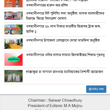
ব্রিটেনের ওয়েলস পার্লামেন্টে এমপি পদে লড়ছেন
ওসমানীনগরের হারুন-অর-রশিদ
ওসমানীনগরে বিট পুলিশিং সভা অনুষ্ঠিত: মাদক ব্যবসায়ীদের
বিরুদ্ধে ‘জিরো টলারেন্স’ ঘোষণা
ওসমানীনগরে ২৮ লাখ টাকার ভারতীয় জিরাসহ ট্রাক জব্দ,
আটক ১
ওসমানীনগর উপজেলা প্রেসক্লাবে দোয়া মাহফিল অনুষ্ঠিত
ওসমানীনগরে ওসির বাসার সামনে ছিনতাইয়ের শিকার গৃহবধু
লাক্কাতুরা চা বাগানে রানওয়ে ম্যানিয়াকের বৈশাখী আয়োজন
আরও খবর
Chairman : Sarwar Chowdhury
President of Editors: M A Mojnu