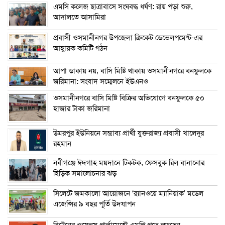
এম‌সি কলেজ ছাত্রাবাসে সংঘবদ্ধ ধর্ষণ: রায় পড়া শুরু,
আদালতে আসামিরা
প্রবাসী ওসমানীনগর উপজেলা ক্রিকেট ডেভেলপমেন্ট-এর
আহ্বায়ক কমিটি গঠন
আপা ডাকায় নয়, বাসি মিষ্টি থাকায় ওসমানীনগরে বনফুলকে
জরিমানা: সংবাদ সম্মেলনে ইউএনও
ওসমানীনগরে বাসি মিষ্টি বিক্রির অভিযোগে বনফুলকে ৫০
হাজার টাকা জরিমানা
উমরপুর ইউনিয়নে সম্ভাব্য প্রার্থী যুক্তরাজ্য প্রবাসী খালেদুর
রহমান
নবীগঞ্জে ঈদগাহ ময়দানে টিকটক, ফেসবুক রিল বানানোর
হিড়িক সমালোচনার ঝড়
সিলেটে জমকালো আয়োজনে ‘র‍্যানওয়ে ম্যানিয়াক’ মডেল
এজেন্সির ৯ বছর পূর্তি উদযাপন