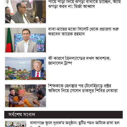
পায়ে পাড়া দিয়ে ঝগড়া বাধাতে চাচ্ছেন, আমি
ঝগড়া করব না: মির্জা আব্বাস
বাবা-মায়ের মতো সিলেট থেকে প্রচারণা শুরু
করবেন তারেক রহমান
কী কারণে গ্রিনল্যান্ডের দখল আবশ্যক,
জানালেন ট্রাম্প
শিক্ষককে হেনস্তার পর টেনেহিঁচড়ে প্রক্টর
অফিসে নিয়ে গেলেন চাকসুর শিবির নেতারা
সর্বশেষ সংবাদ
বালাগঞ্জে স্কুলে দুপ্রক’র অনুষ্ঠান: ছুটির পরও আটকে রাখা হল