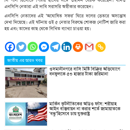
সি পার্ল রিসোর্টে পিটার হাসের সঙ্গে ওইদিন বৈঠক করেছেন। যদিও
এনসিপি নেতারা এই দাবি সরাসরি অস্বীকার করেছেন।
এনসিপি নেতাদের এই ‘অঘোষিত সফর’ ঘিরে দলের ভেতরে অসন্তোষ
দেখা দিয়েছে। এই ঘটনায় ওই ৫ নেতার বিরুদ্ধে শোকজ নোটিশ জারি করা
হয় এবং তাদের কাছ থেকে লিখিত ব্যাখ্যা চাওয়া হয়।
জাতীয় এর আরও খবর
ওসমানীনগরে বাসি মিষ্টি বিক্রির অভিযোগে
বনফুলকে ৫০ হাজার টাকা জরিমানা
মার্কিন কূটনীতিকের অডিও ফাঁস: শরীয়াহ
আইন বাস্তবায়ন না করার শর্তে জামায়াতকে
‘বন্ধু’হিসেবে চায় যুক্তরাষ্ট্র