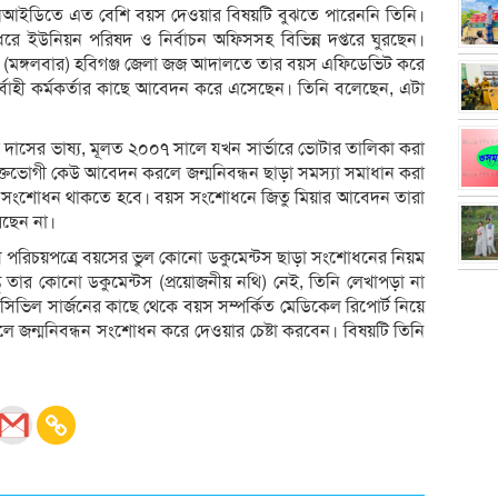
এনআইডিতে এত বেশি বয়স দেওয়ার বিষয়টি বুঝতে পারেননি তিনি।
 ইউনিয়ন পরিষদ ও নির্বাচন অফিসসহ বিভিন্ন দপ্তরে ঘুরছেন।
আজ (মঙ্গলবার) হবিগঞ্জ জেলা জজ আদালতে তার বয়স এফিডেভিট করে
াহী কর্মকর্তার কাছে আবেদন করে এসেছেন। তিনি বলেছেন, এটা
র দাসের ভাষ্য, মূলত ২০০৭ সালে যখন সার্ভারে ভোটার তালিকা করা
ক্তভোগী কেউ আবেদন করলে জন্মনিবন্ধন ছাড়া সমস্যা সমাধান করা
েরও সংশোধন থাকতে হবে। বয়স সংশোধনে জিতু মিয়ার আবেদন তারা
ারছেন না।
 পরিচয়পত্রে বয়সের ভুল কোনো ডকুমেন্টস ছাড়া সংশোধনের নিয়ম
তু তার কোনো ডকুমেন্টস (প্রয়োজনীয় নথি) নেই, তিনি লেখাপড়া না
িভিল সার্জনের কাছে থেকে বয়স সম্পর্কিত মেডিকেল রিপোর্ট নিয়ে
লে জন্মনিবন্ধন সংশোধন করে দেওয়ার চেষ্টা করবেন। বিষয়টি তিনি