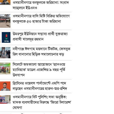
ওসমানীনগরে বনফুলকে জরিমানা: সংবাদ
সম্মেলনে ইউএনও
ওসমানীনগরে বাসি মিষ্টি বিক্রির অভিযোগে
বনফুলকে ৫০ হাজার টাকা জরিমানা
উমরপুর ইউনিয়নে সম্ভাব্য প্রার্থী যুক্তরাজ্য
প্রবাসী খালেদুর রহমান
নবীগঞ্জে ঈদগাহ ময়দানে টিকটক, ফেসবুক
রিল বানানোর হিড়িক সমালোচনার ঝড়
সিলেটে জমকালো আয়োজনে ‘র‍্যানওয়ে
ম্যানিয়াক’ মডেল এজেন্সির ৯ বছর পূর্তি
উদযাপন
ব্রিটেনের ওয়েলস পার্লামেন্টে এমপি পদে
লড়ছেন ওসমানীনগরের হারুন-অর-রশিদ
ওসমানীনগরে বিট পুলিশিং সভা অনুষ্ঠিত:
মাদক ব্যবসায়ীদের বিরুদ্ধে ‘জিরো টলারেন্স’
ঘোষণা