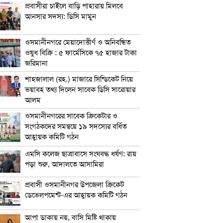
প্রবাসীরা চাইলে বাড়ি পাহারায় মিলবে
আনসার সদস্য: ডিসি মামুন
ওসমানীনগরে মেয়াদোত্তীর্ণ ও অনিবন্ধিত
ওষুধ বিক্রি : ৫ ফার্মেসিকে ৭৫ হাজার টাকা
জরিমানা
শাহজালাল (রহ.) মাজারে সিন্ডিকেট নিয়ে
ভয়াবহ তথ্য দিলেন সাবেক ডিসি সারোয়ার
আলম
ওসমানীনগরের সাবেক ক্রিকেটার ও
সংগঠকদের সমন্বয়ে ১৯ সদস্যের বর্ধিত
আহ্বায়ক কমিটি গঠন
এম‌সি কলেজ ছাত্রাবাসে সংঘবদ্ধ ধর্ষণ: রায়
পড়া শুরু, আদালতে আসামিরা
প্রবাসী ওসমানীনগর উপজেলা ক্রিকেট
ডেভেলপমেন্ট-এর আহ্বায়ক কমিটি গঠন
আপা ডাকায় নয়, বাসি মিষ্টি থাকায়