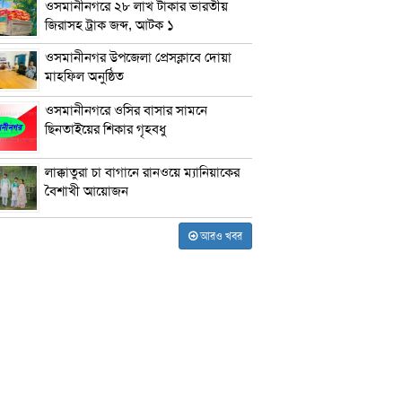
ওসমানীনগরে ২৮ লাখ টাকার ভারতীয়
জিরাসহ ট্রাক জব্দ, আটক ১
ওসমানীনগর উপজেলা প্রেসক্লাবে দোয়া
মাহফিল অনুষ্ঠিত
ওসমানীনগরে ওসির বাসার সামনে
ছিনতাইয়ের শিকার গৃহবধু
লাক্কাতুরা চা বাগানে রানওয়ে ম্যানিয়াকের
বৈশাখী আয়োজন
আরও খবর