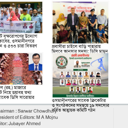
 বৃক্ষরোপণের উদ্যোগ
ক্লাবের, ওসমানীনগরে
পন ও ৫০০ চারা বিতরণ
প্রবাসীরা চাইলে বাড়ি পাহারায়
মিলবে আনসার সদস্য: ডিসি মামুন
ল (রহ.) মাজারে
ট নিয়ে ভয়াবহ তথ্য
াবেক ডিসি সারোয়ার
ওসমানীনগরের সাবেক ক্রিকেটার
ও সংগঠকদের সমন্বয়ে ১৯ সদস্যের
বর্ধিত আহ্বায়ক কমিটি গঠন
airman : Sarwar Chowdhury
esident of Editors: M A Mojnu
itor: Jubayer Ahmed