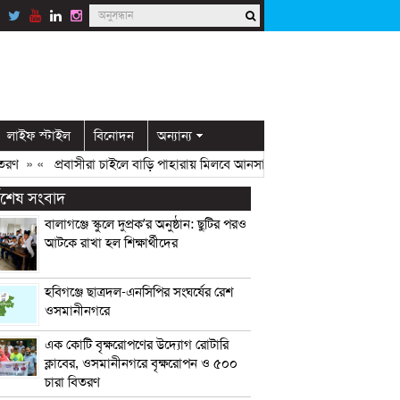
লাইফ স্টাইল
বিনোদন
অন্যান্য
» «
প্রবাসীরা চাইলে বাড়ি পাহারায় মিলবে আনসার সদস্য: ডিসি মামুন
» «
ওসমানী
্বশেষ সংবাদ
বালাগঞ্জে স্কুলে দুপ্রক’র অনুষ্ঠান: ছুটির পরও
আটকে রাখা হল শিক্ষার্থীদের
হবিগঞ্জে ছাত্রদল-এনসিপির সংঘর্ষের রেশ
ওসমানীনগরে
এক কোটি বৃক্ষরোপণের উদ্যোগ রোটারি
ক্লাবের, ওসমানীনগরে বৃক্ষরোপন ও ৫০০
চারা বিতরণ