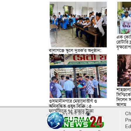
এক কোটি
রোটারি 
বৃক্ষরো
বালাগঞ্জে স্কুলে দুপ্রক’র অনুষ্ঠান:
ছুটির পরও আটকে রাখা হল
শিক্ষার্থীদের
শাহজালা
সিন্ডিকে
দিলেন স
ওসমানীনগরে মেয়াদোত্তীর্ণ ও
আলম
অনিবন্ধিত ওষুধ বিক্রি : ৫
ফার্মেসিকে ৭৫ হাজার টাকা
Ch
জরিমানা
Pr
Ed