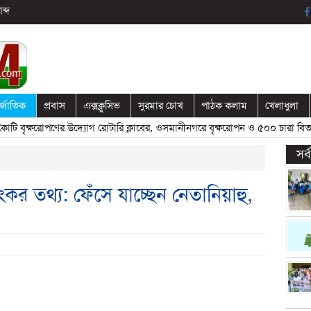
ব্দ
র্জাতিক
প্রবাস
এক্সক্লুসিভ
সুরমার চোখ
পাঠক কলাম
খেলাধুলা
ষরোপণের উদ্যোগ রোটারি ক্লাবের, ওসমানীনগরে বৃক্ষরোপন ও ৫০০ চারা বিতরণ
» 
সর
র তথ্য: ফেঁসে যাচ্ছেন নেতানিয়াহু,