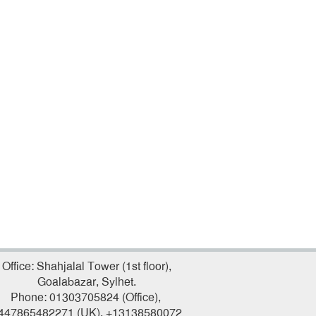
Office: Shahjalal Tower (1st floor),
Goalabazar, Sylhet.
Phone: 01303705824 (Office),
447865482271 (UK), +13138580072