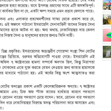
ে ইসরায়েলি জনগণের মধ্যে আগে থেকেই বিতর্ক হয়েছে। সেই সময়
জনকে হত্যা করেছে। তবে উপলব্ধ প্রমাণের সাথে এটি অসঙ্গতিপূর্ণ।
টা কার্যকর ছিল না যে, এতটা অল্প সময়ে এমন প্রভাব ফেলতে পারে।
ন্য এবং এলাকার প্রত্যক্ষদর্শীদের সাক্ষ্য থেকে প্রকাশ করে যে,
বং ওই অঞ্চলে পাঠানো ইসরায়েলি সেনাবাহিনী তাদের নিজস্ব সৈন্য
ামাসের হাতে আটক না হয়। অন্য কথায়, নেতানিয়াহুর দায় কেবল
র নিজস্ব সৈন্য ও মানুষদের হত্যার জন্যও তিনি দায়ী।
ভিন্ন প্রকৃতির। ইসরায়েলের অভ্যন্তরীণ গোয়েন্দা সংস্থা শিন বেটের
্তের ভিত্তিতে, গুরুতর অভিযোগটি পাওয়া গেছে। ইসরায়েলি এই
 অফিস ৭ অক্টোবরের হামলা সম্পর্কে অবগত ছিল, কিন্তু নিরাপত্তা
ক লোকদের এতে যুক্ত করতে বেতন দেওয়ার জন্য কাতার হামাসকে
্টাদের মাধ্যমে পাঠানো হয়। এই অর্থের কিছু অংশ আত্মসাতও করা
ন বেটের তদন্তের প্রকাশ একটি কেলেঙ্কারিজনক অধ্যায়। ৭ অক্টোবর
ান আমান এবং চিফ অফ স্টাফ তাদের ব্যর্থতার কারণে পদত্যাগ
ান রোনেন বারের পদত্যাগ চেয়ে বসেন। তবে, রোনেন বার পদত্যাগ
দিন ধরে নেতানিয়াহুর বিরুদ্ধে তদন্ত পরিচালনা করে আসছেন এবং
না।