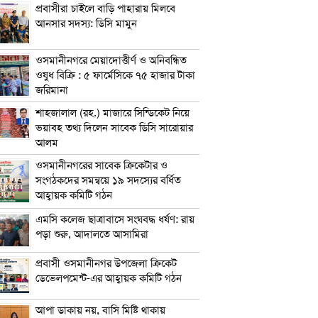
প্রবাসীরা চাইলে বাড়ি পাহারায় মিলবে
আনসার সদস্য: ডিসি মামুন
ওসমানীনগরে মেয়াদোত্তীর্ণ ও অনিবন্ধিত
ওষুধ বিক্রি : ৫ ফার্মেসিকে ৭৫ হাজার টাকা
জরিমানা
শাহজালাল (রহ.) মাজারে সিন্ডিকেট নিয়ে
ভয়াবহ তথ্য দিলেন সাবেক ডিসি সারোয়ার
আলম
ওসমানীনগরের সাবেক ক্রিকেটার ও
সংগঠকদের সমন্বয়ে ১৯ সদস্যের বর্ধিত
আহ্বায়ক কমিটি গঠন
এম‌সি কলেজ ছাত্রাবাসে সংঘবদ্ধ ধর্ষণ: রায়
পড়া শুরু, আদালতে আসামিরা
প্রবাসী ওসমানীনগর উপজেলা ক্রিকেট
ডেভেলপমেন্ট-এর আহ্বায়ক কমিটি গঠন
আপা ডাকায় নয়, বাসি মিষ্টি থাকায়