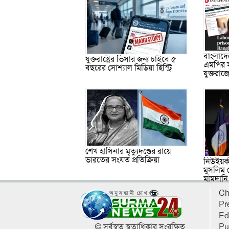
বাংলাদে
যুক্তরাষ্ট্রের ভিসার জন্য চাইবে ৫
এমপির স
বছরের সোশ্যাল মিডিয়া হিস্ট্রি
যুক্তরাজ
শেখ হাসিনার মৃত্যুদণ্ডের রায়ে
ভারতের সংযত প্রতিক্রিয়া
নিউইয়র্
মুসলিম 
মামদানি
Ch
Pr
Ed
© সর্বস্বত্ব স্বত্বাধিকার সংরক্ষিত
Pu