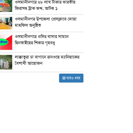
ওসমানীনগরে ২৮ লাখ টাকার ভারতীয়
জিরাসহ ট্রাক জব্দ, আটক ১
ওসমানীনগর উপজেলা প্রেসক্লাবে দোয়া
মাহফিল অনুষ্ঠিত
ওসমানীনগরে ওসির বাসার সামনে
ছিনতাইয়ের শিকার গৃহবধু
লাক্কাতুরা চা বাগানে রানওয়ে ম্যানিয়াকের
বৈশাখী আয়োজন
আরও খবর