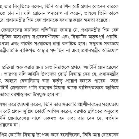
হু তার বিবৃতিতে বলেন, তিনি আর শিন বেট প্রধান রোনেন বারকে
রতে চান না। যদি রোনেন পদত্যাগ না করেন, তাহলে তিনি তাকে
প্রধানমন্ত্রীর শিন বেট প্রধানকে বরখাস্ত করার ক্ষমতা রয়েছে।
েনারেলের কার্যালয় প্রতিক্রিয়া জানায় যে, প্রধানমন্ত্রীর শিন বেট
িস্থিতির অসাধারণ সংবেদনশীলতা এবং বিষয়টির অভূতপূর্ব প্রকৃতি,
ধতা এবং স্বার্থের সংঘাতের দ্বারা কলঙ্কিত হবে। সম্ভবত সবচেয়ে
মন্ত্রীর প্রতি ব্যক্তিগত আস্থার পদ ছিল না এবং প্রধানমন্ত্রীর অভিযোগ
্রিয়া শুরু করার জন্য নেতানিয়াহুকে প্রথমে অ্যাটর্নি জেনারেলের
র যদি আইনি উপদেষ্টা বোর্ড সিদ্ধান্ত নেয় যে, প্রধানমন্ত্রীর
ট, তাহলে নেতানিয়াহু তার কর্তৃত্ব প্রয়োগ করতে পারেন। তবে
যাটর্নি জেনারেল গালি বাহারভ-মিয়ারা তাকে ব্যক্তিগতভাবে জানিয়ে
ণে তাকে বরখাস্ত করা উপযুক্ত হবে না।
পেক্ষা করে ঘোষণা করেন, তিনি তার সরকারি অংশীদারদের সহায়তায়
েট প্রধান সুপ্রিম কোর্টে আপিল করেন, বরখাস্ত স্থগিতের অনুরোধ
্যাটর্নি জেনারেলের সাথে একমত হন এবং রায় দেন যে, বর্তমান
 পারবেন না।
 সুপ্রিম কোর্টের সিদ্ধান্ত উপেক্ষা করে বলেছিলেন, তিনি আর রোনেনের