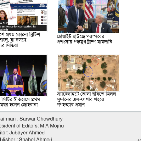
শে প্রথম কোনো ব্রিটিশ
হোয়াইট হাউজে পরস্পরের
াজা, যা বলছে
প্রশংসায় পঞ্চমুখ ট্রাম্প-মামদানি
্যের মিডিয়া
স্যাটেলাইটে তোলা ছবিতে মিলল
ক সিটির ইতিহাসে প্রথম
সুদানের এল-ফাশার শহরে
মেয়র হলেন জোহরানা
গণহত্যার প্রমাণ
airman : Sarwar Chowdhury
esident of Editors: M A Mojnu
itor: Jubayer Ahmed
blisher : Shahel Ahmed
+