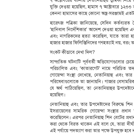
৭ অক্টোবরের ঘটনায় নেতানিয়াহুর ভূমিকা নিয়
যুক্তি দেওয়া হয়েছিল, হামাস ৭ অক্টোবরে ১২০০ 
কেননা হামাসের কাছে কোনো অস্ত্র-সরঞ্জামই এত
হারেৎজ পত্রিকা জানিয়েছে, সেদিন কর্তব্যরত সৈ
‘হানিবাল নির্দেশিকার’ আদেশ দেওয়া হয়েছিল এ
এবং নাগরিকদের হত্যা করেছিল, যাতে তারা হ
হাজার হাজার ফিলিস্তিনিদের গণহত্যাই নয়, বরং তা
সংকট কীভাবে দেখা দিল?
সাম্প্রতিক ঘটনাটি পূর্ববর্তী অভিযোগগুলোর চেয়ে 
পরিচালিত এবং ‘কাতারগেট’ নামে পরিচিত তদন
গোয়েন্দা সংস্থা দেখেছে, নেতানিয়াহু এবং তার
পরিষেবাগুলোকে তা জানায়নি। গাজার বেসামরি
যে অর্থ পাঠিয়েছিল, তা নেতানিয়াহুর উপদেষ
হয়েছিল।
নেতানিয়াহু এবং তার উপদেষ্টাদের বিরুদ্ধে শি
ইসরায়েলের সামরিক গোয়েন্দা সংস্থার প্রধ
করেছিলেন। এরপর নেতানিয়াহু শিন বেটের প্রধ
করা থেকে বিরত থাকেন এই বলে যে, তারা দীর্ঘ
এই পর্যায়ে পদত্যাগ করা তার পক্ষে উপযুক্ত হবে 