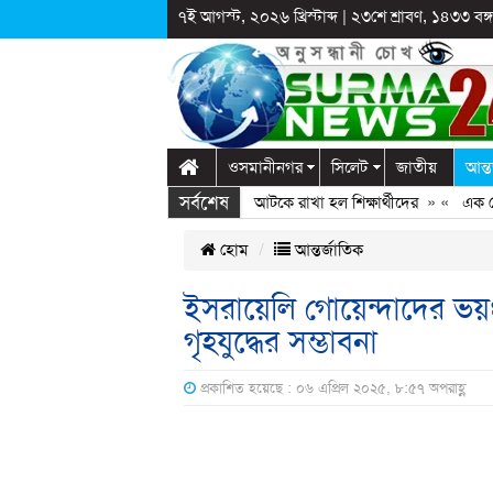
৭ই আগস্ট, ২০২৬ খ্রিস্টাব্দ
|
২৩শে শ্রাবণ, ১৪৩৩ বঙ্গা
ওসমানীনগর
সিলেট
জাতীয়
আন্ত
সর্বশেষ
ে স্কুলে দুপ্রক’র অনুষ্ঠান: ছুটির পরও আটকে রাখা হল শিক্ষার্থীদের
» «
এক কোটি বৃক্
হোম
আন্তর্জাতিক
ইসরায়েলি গোয়েন্দাদের ভয়ংক
গৃহযুদ্ধের সম্ভাবনা
প্রকাশিত হয়েছে : ০৬ এপ্রিল ২০২৫, ৮:৫৭ অপরাহ্ণ