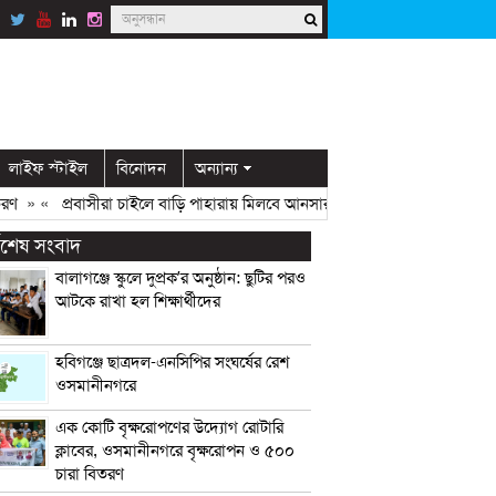
লাইফ স্টাইল
বিনোদন
অন্যান্য
«
প্রবাসীরা চাইলে বাড়ি পাহারায় মিলবে আনসার সদস্য: ডিসি মামুন
» «
ওসমানীনগর
্বশেষ সংবাদ
বালাগঞ্জে স্কুলে দুপ্রক’র অনুষ্ঠান: ছুটির পরও
আটকে রাখা হল শিক্ষার্থীদের
হবিগঞ্জে ছাত্রদল-এনসিপির সংঘর্ষের রেশ
ওসমানীনগরে
এক কোটি বৃক্ষরোপণের উদ্যোগ রোটারি
ক্লাবের, ওসমানীনগরে বৃক্ষরোপন ও ৫০০
চারা বিতরণ