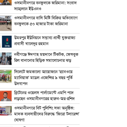
ওসমানীনগরে বনফুলকে জরিমানা: সংবাদ
সম্মেলনে ইউএনও
ওসমানীনগরে বাসি মিষ্টি বিক্রির অভিযোগে
বনফুলকে ৫০ হাজার টাকা জরিমানা
উমরপুর ইউনিয়নে সম্ভাব্য প্রার্থী যুক্তরাজ্য
প্রবাসী খালেদুর রহমান
নবীগঞ্জে ঈদগাহ ময়দানে টিকটক, ফেসবুক
রিল বানানোর হিড়িক সমালোচনার ঝড়
সিলেটে জমকালো আয়োজনে ‘র‍্যানওয়ে
ম্যানিয়াক’ মডেল এজেন্সির ৯ বছর পূর্তি
উদযাপন
ব্রিটেনের ওয়েলস পার্লামেন্টে এমপি পদে
লড়ছেন ওসমানীনগরের হারুন-অর-রশিদ
ওসমানীনগরে বিট পুলিশিং সভা অনুষ্ঠিত:
মাদক ব্যবসায়ীদের বিরুদ্ধে ‘জিরো টলারেন্স’
ঘোষণা