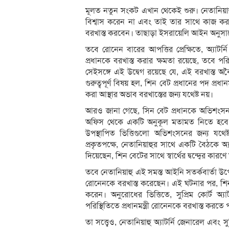
মূলত নতুন সংকট এখান থেকেই শুরু। নেতানিয়া
বিশ্বাস করেন না এবং তাই তার সাথে কাজ ক
বরখাস্ত করবেন। তাছাড়া ইসরায়েলি আইন অনুসারে, 
তবে রোনেন বারের আপত্তির প্রেক্ষিতে, অ্যাটর্নি জ
প্রধানকে বরখাস্ত করার ক্ষমতা রয়েছে, তবে পর
সেইসঙ্গে এই উদ্বেগ রয়েছে যে, এই বরখাস্ত অবৈ
গুরুত্বপূর্ণ বিষয় হল, শিন বেট প্রধানের পদ প্রধান
করা আস্থার অভাব বরখাস্তের জন্য যথেষ্ট নয়।
আরও জানা গেছে, সিন বেট প্রধানকে অভিশংসন প্রক
অফিস থেকে একটি অনুকূল মতামত নিতে হবে। তারপ
উপস্থাপিত ভিত্তিগুলো অভিশংসনের জন্য যথেষ্
প্রকৃতপক্ষে, নেতানিয়াহুর সাথে একটি বৈঠকে অ্
দিয়েছেন, শিন বেটের সাথে স্বার্থের দ্বন্দ্বের কার
তবে নেতানিয়াহু এই সমস্ত আইনি সতর্কবার্তা উ
রোনেনকে বরখাস্ত করেছেন। এই ঘটনার পর, শিন ব
করেন। অনুরোধের ভিত্তিতে, সুপ্রিম কোর্ট অ
পরিস্থিতিতে প্রধানমন্ত্রী রোনেনকে বরখাস্ত করতে
তা সত্ত্বেও, নেতানিয়াহু অ্যাটর্নি জেনারেল এবং