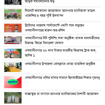
হিড়িক সমালোচনার ঝড়
সিলেটে জমকালো আয়োজনে ‘র‍্যানওয়ে ম্যানিয়াক’ মডেল
এজেন্সির ৯ বছর পূর্তি উদযাপন
ব্রিটেনের ওয়েলস পার্লামেন্টে এমপি পদে লড়ছেন
ওসমানীনগরের হারুন-অর-রশিদ
ওসমানীনগরে বিট পুলিশিং সভা অনুষ্ঠিত: মাদক ব্যবসায়ীদের
বিরুদ্ধে ‘জিরো টলারেন্স’ ঘোষণা
ওসমানীনগরে ২৮ লাখ টাকার ভারতীয় জিরাসহ ট্রাক জব্দ,
আটক ১
ওসমানীনগর উপজেলা প্রেসক্লাবে দোয়া মাহফিল অনুষ্ঠিত
ওসমানীনগরে ওসির বাসার সামনে ছিনতাইয়ের শিকার গৃহবধু
লাক্কাতুরা চা বাগানে রানওয়ে ম্যানিয়াকের বৈশাখী আয়োজন