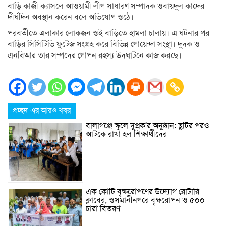
বাড়ি কাজী ক্যাসলে আওয়ামী লীগ সাধারণ সম্পাদক ওবায়দুল কাদের
দীর্ঘদিন অবস্থান করেন বলে অভিযোগ ওঠে।
পরবর্তীতে এলাকার লোকজন ওই বাড়িতে হামলা চালায়। এ ঘটনার পর
বাড়ির সিসিটিভি ফুটেজ সংগ্রহ করে বিভিন্ন গোয়েন্দা সংস্থা। দুদক ও
এনবিআর তার সম্পদের গোপন রহস্য উদঘাটনে কাজ করছে।
প্রচ্ছদ এর আরও খবর
বালাগঞ্জে স্কুলে দুপ্রক’র অনুষ্ঠান: ছুটির পরও
আটকে রাখা হল শিক্ষার্থীদের
এক কোটি বৃক্ষরোপণের উদ্যোগ রোটারি
ক্লাবের, ওসমানীনগরে বৃক্ষরোপন ও ৫০০
চারা বিতরণ