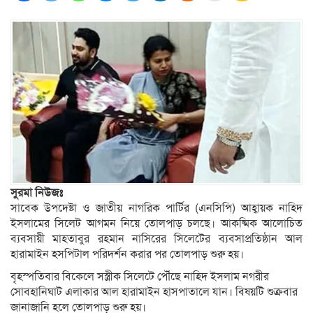
সুরমা নিউজঃ
সাবেক উপদেষ্টা ও জাতীয় নাগরিক পার্টির (এনসিপি) আহ্বায়ক নাহিদ
ইসলামের সিলেট আগমন নিয়ে তোলপাড় চলছে। আকষ্মিক আলোচিত
ব্যবসায়ী মাহতাবুর রহমান নাসিরের সিলেটের ব্যবসাপ্রতিষ্ঠান আল
হারামাইন হসপিটাল পরিদর্শন করার পর তোলপাড় শুরু হয়।
বৃহস্পতিবার বিকেলে সস্ত্রীক সিলেটে পৌঁছে নাহিদ ইসলাম নগরীর
সোবহানিঘাট এলাকার আল হারামাইন হাসপাতালে যান। বিষয়টি শুক্রবার
জানাজানি হলে তোলপাড় শুরু হয়।