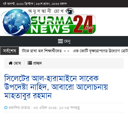
৭ই আগস্ট, ২০২৬ খ্রিস্টাব্দ
|
২৩শে শ্রাবণ, ১৪৩৩ বঙ্গাব্দ
মেনু
সর্বশেষ
 ছুটির পরও আটকে রাখা হল শিক্ষার্থীদের
» «
এক কোটি বৃক্ষরোপণের উদ্যোগ রোটারি 
হোম
প্রচ্ছদ
সিলেটের আল-হারামাইনে সাবেক
উপদেষ্টা নাহিদ, আবারো আলোচনায়
মাহতাবুর রহমান
প্রকাশিত হয়েছে : ০৫ এপ্রিল ২০২৫, ১০:০৩ অপরাহ্ণ