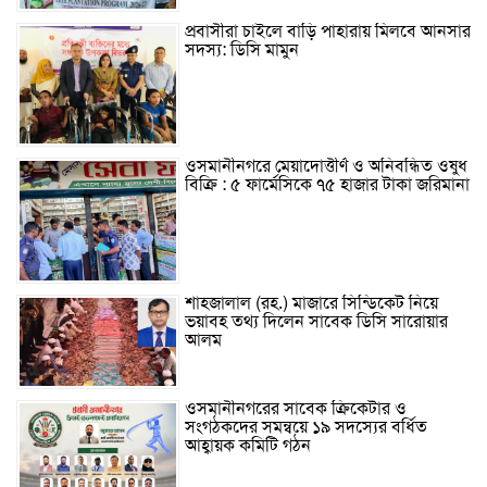
প্রবাসীরা চাইলে বাড়ি পাহারায় মিলবে আনসার
সদস্য: ডিসি মামুন
ওসমানীনগরে মেয়াদোত্তীর্ণ ও অনিবন্ধিত ওষুধ
বিক্রি : ৫ ফার্মেসিকে ৭৫ হাজার টাকা জরিমানা
শাহজালাল (রহ.) মাজারে সিন্ডিকেট নিয়ে
ভয়াবহ তথ্য দিলেন সাবেক ডিসি সারোয়ার
আলম
ওসমানীনগরের সাবেক ক্রিকেটার ও
সংগঠকদের সমন্বয়ে ১৯ সদস্যের বর্ধিত
আহ্বায়ক কমিটি গঠন