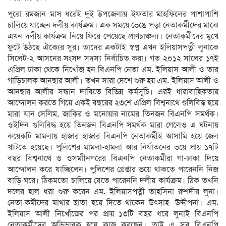
পুরো রমজান মাস ধরেই দুই উপজেলায় ইফতার মাহফিলের পাশাপাশি
চালিয়ে যাচ্ছেন দলীয় কার্যক্রম। এক সময়ে ভেঙে পড়া নেতাকর্মীদের মাঝে
এখন দলীয় কার্যক্রম নিয়ে ফিরে পেয়েছে প্রাণচাঞ্চল্য। নেতাকর্মীদের মুখে
ফুটে উঠছে ঐক্যের সুর। তাদের একটাই স্বপ্ন এখন ইলিয়াসপত্নী লুনাকে
সিলেট-২ আসনের সংসদ সদস্য নির্বাচিত করা। গত ২০১২ সালের ১৭ই
এপ্রিল ঢাকা থেকে নিখোঁজ হন বিএনপি নেতা এম. ইলিয়াস আলী ও তার
গাড়িচালক আনছার আলী। তখন সারা দেশে শুরু হয় এম. ইলিয়াস আলী ও
আনছার আলীর সন্ধান দাবিতে বিভিন্ন কর্মসূচি। এরই ধারাবাহিকতায়
আন্দোলন করতে গিয়ে একই বছরের ২৩শে এপ্রিল বিশ্বনাথে গুলিবিদ্ধ হয়ে
মারা যান সেলিম, জাকির ও মনোয়ার নামের তিনজন বিএনপি সমর্থক।
ওইদিন গুলিবিদ্ধ হয়ে তিনজন বিএনপি সমর্থক মারা গেলেও এ ঘটনায়
কয়েকটি মামলায় হাজার হাজার বিএনপি নেতাকর্মীই আসামি হয়ে জেল
খাটতে হয়েছে। পুলিশের মামলা-হামলা আর নির্যাতনের ভয়ে প্রায় ১৭টি
বছর বিশ্বনাথে ও ওসমাীনগরের বিএনপি নেতাকর্মীরা গা-ঢাকা দিয়ে
আন্দোলন করে যাচ্ছিলেন। পুলিশের গ্রেপ্তার ভয়ে থাকতে পারেননি নিজ
বাড়ি-ঘরে। ঠিকমতো চালিয়ে যেতে পারেননি দলীয় কার্যক্রম। ঠিক তখনি
দলের হাল ধরা শুরু করেন এম. ইলিয়াসপত্নী তাহসিনা রুশদীর লুনা।
নেতা-কর্মীদের মাথার ছাতা হয়ে দিতে থাকেন উৎসাহ- উদ্দীপনা। এম.
ইলিয়াস আলী নিখোঁজের পর প্রায় ১৩টি বছর ধরে লুনাই বিএনপি
নেতাকর্মীদের অভিভাবক হয়ে কাজ করছেন। তাই এ সব বিএনপি