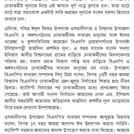
নেতাকর্মীই লুনাকে নিয়ে এই আসনে দুর্গ গড়ে তুলতে চান। তারা মাঠে
ঘাঠে সভা সমাবেশে একটাই দাবি করছেন লুনাকে সংসদ সদস্য হিসেবে
দেখতে চান।
এদিকে, পবিত্র ঈদুল ফিতর উপলক্ষে ওসমানীনগর ও বিশ্বনাথ উপজেলা
বিএনপি ও অঙ্গসংগঠনের নেতাকর্মীসহ সাধারণ মানুষের সঙ্গে ঈদের
শুভেচ্ছা ও কুশলবিনিময় করেছেন বিএনপি চেয়ারপার্সনের উপদেষ্টা
ইলিয়াসপত্নী তাহসিনা রুশদির লুনা। এ সময় সাবেক সংসদ সদস্য
ইলিয়াস আলীর বিশ্বনাথের গ্রামের বাড়িতে নেতাকর্মীদের মিলনমেলায়
পরিণত হয়। সকাল থেকে বিকাল পর্যন্ত তার বাড়িতে বিএনপি ও
অঙ্গসংগঠনের নেতাকর্মীসহ সাধারণ মানুষের ঢল নামে। উপজেলা
বিএনপি’র সাধারণ সম্পাদক লিলু মিয়া বলেন, বিগত ১৭টি বছর আমরা
বিশ্বনাথ বিএনপি’র নেতাকর্মীরা জেল-জুলুম নির্যাতের শিকার হয়ে নীরব
ছিলাম। ফ্যাসিস্ট বিদায়ের পর নেতাকর্মীদের মধ্যে প্রাণচাঞ্চল্য ফিরে
পেয়েছে। তাই আগামী সংসদ নির্বাচনে আমাদের নেতা এম. ইলিয়াস
আলীর সহধর্মিণী আমাদের অভিভাবক তাহসিনা রুশদীর লুনা ম্যাডামকে
নিয়ে চমক দেখাবো ইনশাআল্লাহ্‌।
ওসমানীনগর উপজেলা বিএনপি‘র সাধারণ সম্পাদক আব্দুল্লাহ মিছবাহ
বলেন, বিগত ১৭ বছর আমরা আনন্দে ঈদ উদ্‌যাপন করতে পারিনি।
ফ্যাসিস্ট সরকার আমাদের আনন্দ উপভোগ করতে বাধা দিয়েছে। আজকে