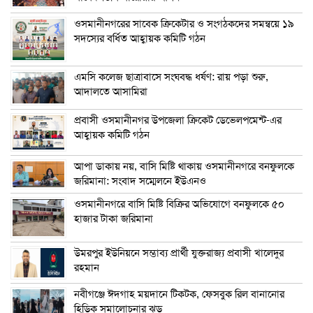
ওসমানীনগরের সাবেক ক্রিকেটার ও সংগঠকদের সমন্বয়ে ১৯
সদস্যের বর্ধিত আহ্বায়ক কমিটি গঠন
এম‌সি কলেজ ছাত্রাবাসে সংঘবদ্ধ ধর্ষণ: রায় পড়া শুরু,
আদালতে আসামিরা
প্রবাসী ওসমানীনগর উপজেলা ক্রিকেট ডেভেলপমেন্ট-এর
আহ্বায়ক কমিটি গঠন
আপা ডাকায় নয়, বাসি মিষ্টি থাকায় ওসমানীনগরে বনফুলকে
জরিমানা: সংবাদ সম্মেলনে ইউএনও
ওসমানীনগরে বাসি মিষ্টি বিক্রির অভিযোগে বনফুলকে ৫০
হাজার টাকা জরিমানা
উমরপুর ইউনিয়নে সম্ভাব্য প্রার্থী যুক্তরাজ্য প্রবাসী খালেদুর
রহমান
নবীগঞ্জে ঈদগাহ ময়দানে টিকটক, ফেসবুক রিল বানানোর
হিড়িক সমালোচনার ঝড়