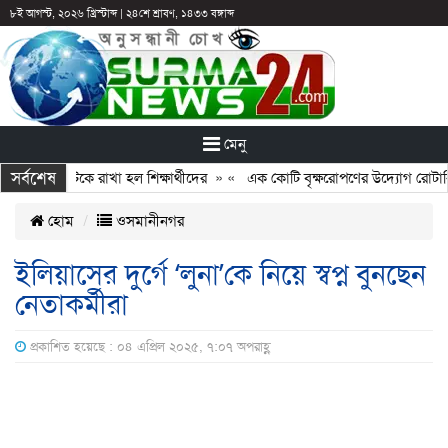
৮ই আগস্ট, ২০২৬ খ্রিস্টাব্দ
|
২৪শে শ্রাবণ, ১৪৩৩ বঙ্গাব্দ
মেনু
সর্বশেষ
ছুটির পরও আটকে রাখা হল শিক্ষার্থীদের
» «
এক কোটি বৃক্ষরোপণের উদ্যোগ রোটারি ক্
হোম
ওসমানীনগর
ইলিয়াসের দুর্গে ‘লুনা’কে নিয়ে স্বপ্ন বুনছেন
নেতাকর্মীরা
প্রকাশিত হয়েছে : ০৪ এপ্রিল ২০২৫, ৭:০৭ অপরাহ্ণ