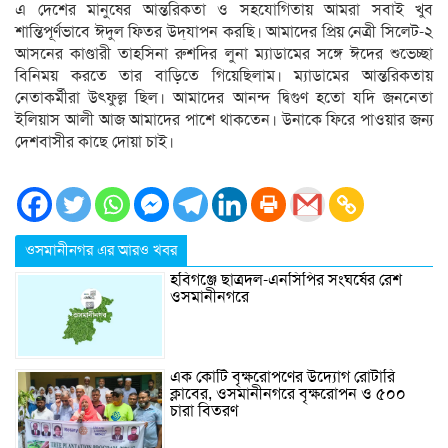
এ দেশের মানুষের আন্তরিকতা ও সহযোগিতায় আমরা সবাই খুব
শান্তিপূর্ণভাবে ঈদুল ফিতর উদ্‌যাপন করছি। আমাদের প্রিয় নেত্রী সিলেট-২
আসনের কাণ্ডারী তাহসিনা রুশদির লুনা ম্যাডামের সঙ্গে ঈদের শুভেচ্ছা
বিনিময় করতে তার বাড়িতে গিয়েছিলাম। ম্যাডামের আন্তরিকতায়
নেতাকর্মীরা উৎফুল্ল ছিল। আমাদের আনন্দ দ্বিগুণ হতো যদি জননেতা
ইলিয়াস আলী আজ আমাদের পাশে থাকতেন। উনাকে ফিরে পাওয়ার জন্য
দেশবাসীর কাছে দোয়া চাই।
ওসমানীনগর এর আরও খবর
হবিগঞ্জে ছাত্রদল-এনসিপির সংঘর্ষের রেশ
ওসমানীনগরে
এক কোটি বৃক্ষরোপণের উদ্যোগ রোটারি
ক্লাবের, ওসমানীনগরে বৃক্ষরোপন ও ৫০০
চারা বিতরণ