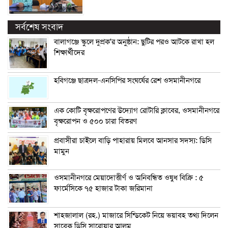
সর্বশেষ সংবাদ
বালাগঞ্জে স্কুলে দুপ্রক’র অনুষ্ঠান: ছুটির পরও আটকে রাখা হল
শিক্ষার্থীদের
হবিগঞ্জে ছাত্রদল-এনসিপির সংঘর্ষের রেশ ওসমানীনগরে
এক কোটি বৃক্ষরোপণের উদ্যোগ রোটারি ক্লাবের, ওসমানীনগরে
বৃক্ষরোপন ও ৫০০ চারা বিতরণ
প্রবাসীরা চাইলে বাড়ি পাহারায় মিলবে আনসার সদস্য: ডিসি
মামুন
ওসমানীনগরে মেয়াদোত্তীর্ণ ও অনিবন্ধিত ওষুধ বিক্রি : ৫
ফার্মেসিকে ৭৫ হাজার টাকা জরিমানা
শাহজালাল (রহ.) মাজারে সিন্ডিকেট নিয়ে ভয়াবহ তথ্য দিলেন
সাবেক ডিসি সারোয়ার আলম