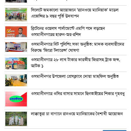
সিলেটে জমকালো আয়োজনে ‘র‍্যানওয়ে ম্যানিয়াক’ মডেল
এজেন্সির ৯ বছর পূর্তি উদযাপন
ব্রিটেনের ওয়েলস পার্লামেন্টে এমপি পদে লড়ছেন
ওসমানীনগরের হারুন-অর-রশিদ
ওসমানীনগরে বিট পুলিশিং সভা অনুষ্ঠিত: মাদক ব্যবসায়ীদের
বিরুদ্ধে ‘জিরো টলারেন্স’ ঘোষণা
ওসমানীনগরে ২৮ লাখ টাকার ভারতীয় জিরাসহ ট্রাক জব্দ,
আটক ১
ওসমানীনগর উপজেলা প্রেসক্লাবে দোয়া মাহফিল অনুষ্ঠিত
ওসমানীনগরে ওসির বাসার সামনে ছিনতাইয়ের শিকার গৃহবধু
লাক্কাতুরা চা বাগানে রানওয়ে ম্যানিয়াকের বৈশাখী আয়োজন