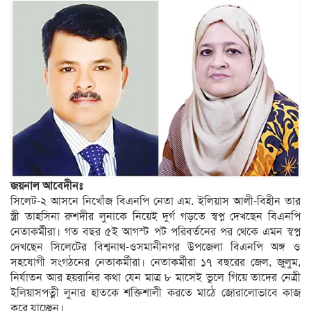
জয়নাল আবেদীনঃ
সিলেট-২ আসনে নিখোঁজ বিএনপি নেতা এম. ইলিয়াস আলী-বিহীন তার
স্ত্রী তাহসিনা রুশদীর লুনাকে নিয়েই দুর্গ গড়তে স্বপ্ন দেখছেন বিএনপি
নেতাকর্মীরা। গত বছর ৫ই আগস্ট পট পরিবর্তনের পর থেকে এমন স্বপ্ন
দেখছেন সিলেটের বিশ্বনাথ-ওসমানীনগর উপজেলা বিএনপি অঙ্গ ও
সহযোগী সংগঠনের নেতাকর্মীরা। নেতাকর্মীরা ১৭ বছরের জেল, জুলুম,
নির্যাতন আর হয়রানির কথা যেন মাত্র ৮ মাসেই ভুলে গিয়ে তাদের নেত্রী
ইলিয়াসপত্নী লুনার হাতকে শক্তিশালী করতে মাঠে জোরালোভাবে কাজ
করে যাচ্ছেন।