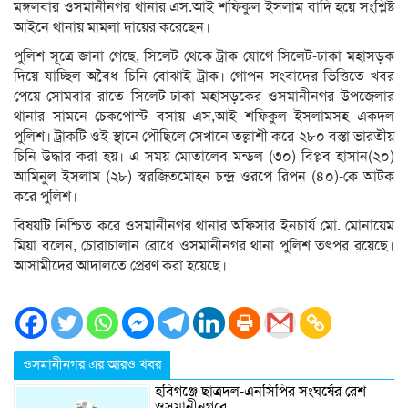
মঙ্গলবার ওসমানীনগর থানার এস.আই শফিকুল ইসলাম বাদি হয়ে সংশ্লিষ্ট
আইনে থানায় মামলা দায়ের করেছেন।
পুলিশ সূত্রে জানা গেছে, সিলেট থেকে ট্রাক যোগে সিলেট-ঢাকা মহাসড়ক
দিয়ে যাচ্ছিল অবৈধ চিনি বোঝাই ট্রাক। গোপন সংবাদের ভিত্তিতে খবর
পেয়ে সোমবার রাতে সিলেট-ঢাকা মহাসড়কের ওসমানীনগর উপজেলার
থানার সামনে চেকপোস্ট বসায় এস,আই শফিকুল ইসলামসহ একদল
পুলিশ। ট্রাকটি ওই স্থানে পৌছিলে সেখানে তল্লাশী করে ২৮০ বস্তা ভারতীয়
চিনি উদ্ধার করা হয়। এ সময় মোতালেব মন্ডল (৩০) বিপ্লব হাসান(২০)
আমিনুল ইসলাম (২৮) স্বরজিতমোহন চন্দ্র ওরপে রিপন (৪০)-কে আটক
করে পুলিশ।
বিষয়টি নিশ্চিত করে ওসমানীনগর থানার অফিসার ইনচার্য মো. মোনায়েম
মিয়া বলেন, চোরাচালান রোধে ওসমানীনগর থানা পুলিশ তৎপর রয়েছে।
আসামীদের আদালতে প্রেরণ করা হয়েছে।
ওসমানীনগর এর আরও খবর
হবিগঞ্জে ছাত্রদল-এনসিপির সংঘর্ষের রেশ
ওসমানীনগরে