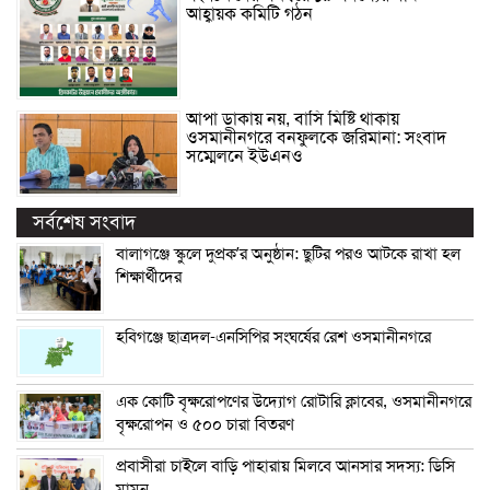
আহ্বায়ক কমিটি গঠন
আপা ডাকায় নয়, বাসি মিষ্টি থাকায়
ওসমানীনগরে বনফুলকে জরিমানা: সংবাদ
সম্মেলনে ইউএনও
সর্বশেষ সংবাদ
বালাগঞ্জে স্কুলে দুপ্রক’র অনুষ্ঠান: ছুটির পরও আটকে রাখা হল
শিক্ষার্থীদের
হবিগঞ্জে ছাত্রদল-এনসিপির সংঘর্ষের রেশ ওসমানীনগরে
এক কোটি বৃক্ষরোপণের উদ্যোগ রোটারি ক্লাবের, ওসমানীনগরে
বৃক্ষরোপন ও ৫০০ চারা বিতরণ
প্রবাসীরা চাইলে বাড়ি পাহারায় মিলবে আনসার সদস্য: ডিসি
মামুন