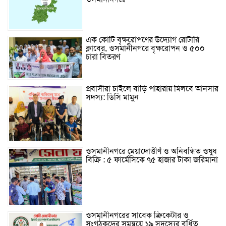
এক কোটি বৃক্ষরোপণের উদ্যোগ রোটারি
ক্লাবের, ওসমানীনগরে বৃক্ষরোপন ও ৫০০
চারা বিতরণ
প্রবাসীরা চাইলে বাড়ি পাহারায় মিলবে আনসার
সদস্য: ডিসি মামুন
ওসমানীনগরে মেয়াদোত্তীর্ণ ও অনিবন্ধিত ওষুধ
বিক্রি : ৫ ফার্মেসিকে ৭৫ হাজার টাকা জরিমানা
ওসমানীনগরের সাবেক ক্রিকেটার ও
সংগঠকদের সমন্বয়ে ১৯ সদস্যের বর্ধিত