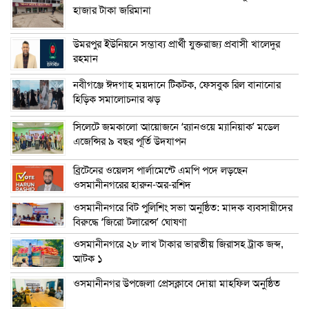
হাজার টাকা জরিমানা
উমরপুর ইউনিয়নে সম্ভাব্য প্রার্থী যুক্তরাজ্য প্রবাসী খালেদুর
রহমান
নবীগঞ্জে ঈদগাহ ময়দানে টিকটক, ফেসবুক রিল বানানোর
হিড়িক সমালোচনার ঝড়
সিলেটে জমকালো আয়োজনে ‘র‍্যানওয়ে ম্যানিয়াক’ মডেল
এজেন্সির ৯ বছর পূর্তি উদযাপন
ব্রিটেনের ওয়েলস পার্লামেন্টে এমপি পদে লড়ছেন
ওসমানীনগরের হারুন-অর-রশিদ
ওসমানীনগরে বিট পুলিশিং সভা অনুষ্ঠিত: মাদক ব্যবসায়ীদের
বিরুদ্ধে ‘জিরো টলারেন্স’ ঘোষণা
ওসমানীনগরে ২৮ লাখ টাকার ভারতীয় জিরাসহ ট্রাক জব্দ,
আটক ১
ওসমানীনগর উপজেলা প্রেসক্লাবে দোয়া মাহফিল অনুষ্ঠিত