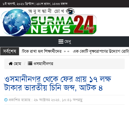
৮ই আগস্ট, ২০২৬ খ্রিস্টাব্দ
|
২৪শে শ্রাবণ, ১৪৩৩ বঙ্গাব্দ
মেনু
সর্বশেষ
 ছুটির পরও আটকে রাখা হল শিক্ষার্থীদের
» «
এক কোটি বৃক্ষরোপণের উদ্যোগ রোটারি ক
হোম
ওসমানীনগর
ওসমানীনগর থেকে ফের প্রায় ১৭ লক্ষ
টাকার ভারতীয় চিনি জব্দ, আটক ৪
প্রকাশিত হয়েছে : ২৯ অক্টোবর ২০২৪, ১০:৪১ অপরাহ্ণ