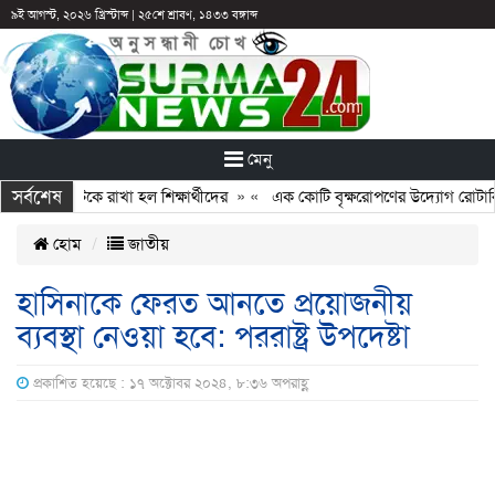
৯ই আগস্ট, ২০২৬ খ্রিস্টাব্দ
|
২৫শে শ্রাবণ, ১৪৩৩ বঙ্গাব্দ
মেনু
সর্বশেষ
ছুটির পরও আটকে রাখা হল শিক্ষার্থীদের
» «
এক কোটি বৃক্ষরোপণের উদ্যোগ রোটারি ক্
হোম
জাতীয়
হাসিনাকে ফেরত আনতে প্রয়োজনীয়
ব্যবস্থা নেওয়া হবে: পররাষ্ট্র উপদেষ্টা
প্রকাশিত হয়েছে : ১৭ অক্টোবর ২০২৪, ৮:৩৬ অপরাহ্ণ