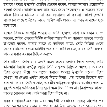
জবাবে পররাষ্ট্র উপদেষ্টা তৌহিদ হোসেন বলেন, আমরা অবশ্যই প্রয়োজনীয়
ব্যবস্থা নেবো। আদালত এক মাস সময় বেঁধে দিয়েছেন। এ সময়ের মধ্যে
তাকে ফিরিয়ে আনতে যা যা করা প্রয়োজন তা করবো। কারণ গ্রেপ্তারি
পরোয়ানা গেছে পুলিশের কাছে। পুলিশ এটি পারবে না। তাই আমাদের যুক্ত
হতে হবে।
যাদের বিরুদ্ধে গ্রেপ্তারি পরোয়ানা জারি হয়েছে তারা কে কোন দেশে
আছেন, সেটার কোনো নির্দিষ্ট তালিকা আছে কি না, জানতে চাইলে পররাষ্ট্র
উপদেষ্টা বলেন, আমার কাছে যে তালিকা আছে, সেটি মিডিয়া থেকে
নেওয়া। যাদের বিরুদ্ধে গ্রেপ্তারি পরোয়ানা জারি হয়েছে, আমরা চেষ্টা করবো
তাদের সবার অবস্থান চিহ্নিত করতে।
শেখ হাসিনা কোথায় আছেন? এমন প্রশ্নের জবাবে তিনি বলেন, আমি
আনঅফিসিয়ালি যতটুকু জানি তিনি সম্ভবত দিল্লিতে আছেন। ভারতের
ভিসা দেওয়া নিয়ে এক প্রশ্নের জবাবে পররাষ্ট্র উপদেষ্টা বলেন, ভিসা
দেওয়া, না দেওয়া একটা দেশের নিজস্ব বিষয়। এটা তাদের জিজ্ঞেস করা
যায় না। আমরা যেটা করেছি, ভারতীয় রাষ্ট্রদূতকে বুঝিয়ে বলেছি। তারা এ
মুহূর্তে জরুরি মেডিকেল ভিসা ছাড়া অন্য ভিসা দিচ্ছে না। নিরাপত্তার কারণে
তাদের লোকবল কম। তাই তারা ভিসা দিচ্ছে না।
সরকার পরিবর্তনের পর এবং অন্তর্বর্তী সরকারের দায়িত্ব গ্রহণের পর
বাংলাদেশের সঙ্গে কোন দেশের সম্পর্ক উষ্ণ হয়েছে এবং কোন দেশের