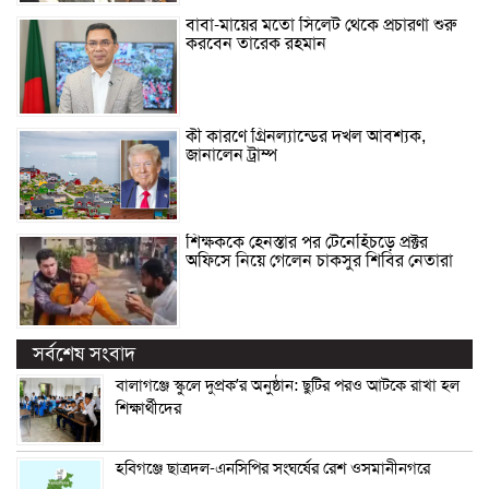
বাবা-মায়ের মতো সিলেট থেকে প্রচারণা শুরু
করবেন তারেক রহমান
কী কারণে গ্রিনল্যান্ডের দখল আবশ্যক,
জানালেন ট্রাম্প
শিক্ষককে হেনস্তার পর টেনেহিঁচড়ে প্রক্টর
অফিসে নিয়ে গেলেন চাকসুর শিবির নেতারা
সর্বশেষ সংবাদ
বালাগঞ্জে স্কুলে দুপ্রক’র অনুষ্ঠান: ছুটির পরও আটকে রাখা হল
শিক্ষার্থীদের
হবিগঞ্জে ছাত্রদল-এনসিপির সংঘর্ষের রেশ ওসমানীনগরে