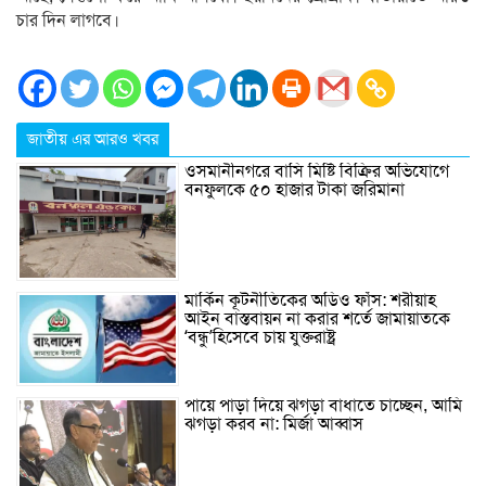
চার দিন লাগবে।
জাতীয় এর আরও খবর
ওসমানীনগরে বাসি মিষ্টি বিক্রির অভিযোগে
বনফুলকে ৫০ হাজার টাকা জরিমানা
মার্কিন কূটনীতিকের অডিও ফাঁস: শরীয়াহ
আইন বাস্তবায়ন না করার শর্তে জামায়াতকে
‘বন্ধু’হিসেবে চায় যুক্তরাষ্ট্র
পায়ে পাড়া দিয়ে ঝগড়া বাধাতে চাচ্ছেন, আমি
ঝগড়া করব না: মির্জা আব্বাস