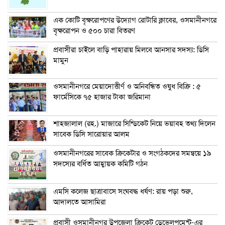
এক কোটি বৃক্ষরোপণের উদ্যোগ রোটারি ক্লাবের, ওসমানীনগরে
বৃক্ষরোপন ও ৫০০ চারা বিতরণ
প্রবাসীরা চাইলে বাড়ি পাহারায় মিলবে আনসার সদস্য: ডিসি
মামুন
ওসমানীনগরে মেয়াদোত্তীর্ণ ও অনিবন্ধিত ওষুধ বিক্রি : ৫
ফার্মেসিকে ৭৫ হাজার টাকা জরিমানা
শাহজালাল (রহ.) মাজারে সিন্ডিকেট নিয়ে ভয়াবহ তথ্য দিলেন
সাবেক ডিসি সারোয়ার আলম
ওসমানীনগরের সাবেক ক্রিকেটার ও সংগঠকদের সমন্বয়ে ১৯
সদস্যের বর্ধিত আহ্বায়ক কমিটি গঠন
এম‌সি কলেজ ছাত্রাবাসে সংঘবদ্ধ ধর্ষণ: রায় পড়া শুরু,
আদালতে আসামিরা
প্রবাসী ওসমানীনগর উপজেলা ক্রিকেট ডেভেলপমেন্ট-এর