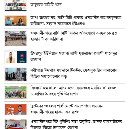
আহ্বায়ক কমিটি গঠন
আপা ডাকায় নয়, বাসি মিষ্টি থাকায় ওসমানীনগরে বনফুলকে
জরিমানা: সংবাদ সম্মেলনে ইউএনও
ওসমানীনগরে বাসি মিষ্টি বিক্রির অভিযোগে বনফুলকে ৫০
হাজার টাকা জরিমানা
উমরপুর ইউনিয়নে সম্ভাব্য প্রার্থী যুক্তরাজ্য প্রবাসী খালেদুর
রহমান
নবীগঞ্জে ঈদগাহ ময়দানে টিকটক, ফেসবুক রিল বানানোর
হিড়িক সমালোচনার ঝড়
সিলেটে জমকালো আয়োজনে ‘র‍্যানওয়ে ম্যানিয়াক’ মডেল
এজেন্সির ৯ বছর পূর্তি উদযাপন
ব্রিটেনের ওয়েলস পার্লামেন্টে এমপি পদে লড়ছেন
ওসমানীনগরের হারুন-অর-রশিদ
ওসমানীনগরে বিট পুলিশিং সভা অনুষ্ঠিত: মাদক ব্যবসায়ীদের
বিরুদ্ধে ‘জিরো টলারেন্স’ ঘোষণা