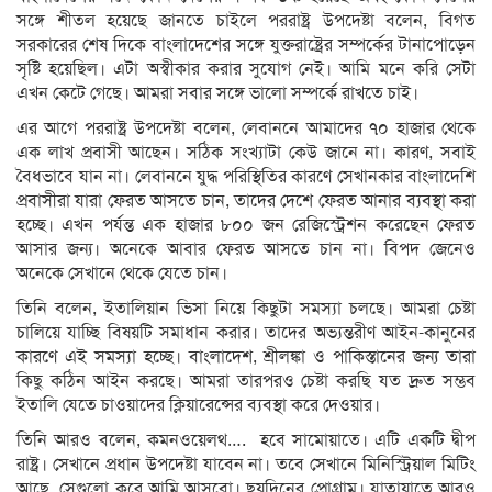
সঙ্গে শীতল হয়েছে জানতে চাইলে পররাষ্ট্র উপদেষ্টা বলেন, বিগত
সরকারের শেষ দিকে বাংলাদেশের সঙ্গে যুক্তরাষ্ট্রের সম্পর্কের টানাপোড়েন
সৃষ্টি হয়েছিল। এটা অস্বীকার করার সুযোগ নেই। আমি মনে করি সেটা
এখন কেটে গেছে। আমরা সবার সঙ্গে ভালো সম্পর্কে রাখতে চাই।
এর আগে পররাষ্ট্র উপদেষ্টা বলেন, লেবাননে আমাদের ৭০ হাজার থেকে
এক লাখ প্রবাসী আছেন। সঠিক সংখ্যাটা কেউ জানে না। কারণ, সবাই
বৈধভাবে যান না। লেবাননে যুদ্ধ পরিস্থিতির কারণে সেখানকার বাংলাদেশি
প্রবাসীরা যারা ফেরত আসতে চান, তাদের দেশে ফেরত আনার ব্যবস্থা করা
হচ্ছে। এখন পর্যন্ত এক হাজার ৮০০ জন রেজিস্ট্রেশন করেছেন ফেরত
আসার জন্য। অনেকে আবার ফেরত আসতে চান না। বিপদ জেনেও
অনেকে সেখানে থেকে যেতে চান।
তিনি বলেন, ইতালিয়ান ভিসা নিয়ে কিছুটা সমস্যা চলছে। আমরা চেষ্টা
চালিয়ে যাচ্ছি বিষয়টি সমাধান করার। তাদের অভ্যন্তরীণ আইন-কানুনের
কারণে এই সমস্যা হচ্ছে। বাংলাদেশ, শ্রীলঙ্কা ও পাকিস্তানের জন্য তারা
কিছু কঠিন আইন করছে। আমরা তারপরও চেষ্টা করছি যত দ্রুত সম্ভব
ইতালি যেতে চাওয়াদের ক্লিয়ারেন্সের ব্যবস্থা করে দেওয়ার।
তিনি আরও বলেন, কমনওয়েলথ…. হবে সামোয়াতে। এটি একটি দ্বীপ
রাষ্ট্র। সেখানে প্রধান উপদেষ্টা যাবেন না। তবে সেখানে মিনিস্ট্রিয়াল মিটিং
আছে, সেগুলো করে আমি আসবো। ছয়দিনের প্রোগ্রাম। যাতায়াতে আরও