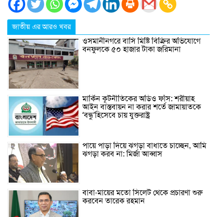
জাতীয় এর আরও খবর
ওসমানীনগরে বাসি মিষ্টি বিক্রির অভিযোগে
বনফুলকে ৫০ হাজার টাকা জরিমানা
মার্কিন কূটনীতিকের অডিও ফাঁস: শরীয়াহ
আইন বাস্তবায়ন না করার শর্তে জামায়াতকে
‘বন্ধু’হিসেবে চায় যুক্তরাষ্ট্র
পায়ে পাড়া দিয়ে ঝগড়া বাধাতে চাচ্ছেন, আমি
ঝগড়া করব না: মির্জা আব্বাস
বাবা-মায়ের মতো সিলেট থেকে প্রচারণা শুরু
করবেন তারেক রহমান