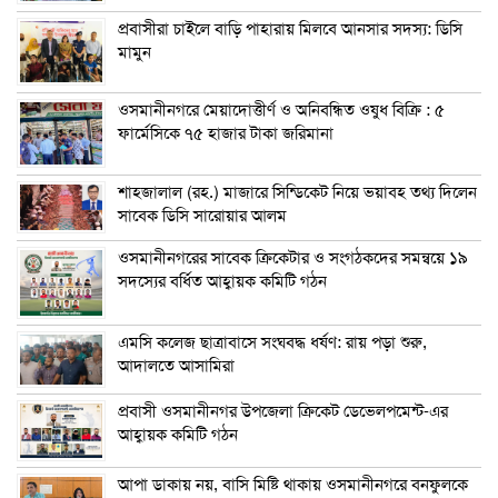
প্রবাসীরা চাইলে বাড়ি পাহারায় মিলবে আনসার সদস্য: ডিসি
মামুন
ওসমানীনগরে মেয়াদোত্তীর্ণ ও অনিবন্ধিত ওষুধ বিক্রি : ৫
ফার্মেসিকে ৭৫ হাজার টাকা জরিমানা
শাহজালাল (রহ.) মাজারে সিন্ডিকেট নিয়ে ভয়াবহ তথ্য দিলেন
সাবেক ডিসি সারোয়ার আলম
ওসমানীনগরের সাবেক ক্রিকেটার ও সংগঠকদের সমন্বয়ে ১৯
সদস্যের বর্ধিত আহ্বায়ক কমিটি গঠন
এম‌সি কলেজ ছাত্রাবাসে সংঘবদ্ধ ধর্ষণ: রায় পড়া শুরু,
আদালতে আসামিরা
প্রবাসী ওসমানীনগর উপজেলা ক্রিকেট ডেভেলপমেন্ট-এর
আহ্বায়ক কমিটি গঠন
আপা ডাকায় নয়, বাসি মিষ্টি থাকায় ওসমানীনগরে বনফুলকে