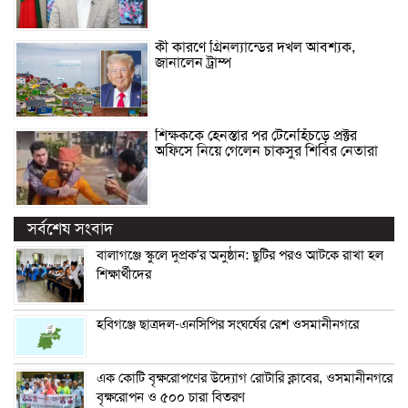
কী কারণে গ্রিনল্যান্ডের দখল আবশ্যক,
জানালেন ট্রাম্প
শিক্ষককে হেনস্তার পর টেনেহিঁচড়ে প্রক্টর
অফিসে নিয়ে গেলেন চাকসুর শিবির নেতারা
সর্বশেষ সংবাদ
বালাগঞ্জে স্কুলে দুপ্রক’র অনুষ্ঠান: ছুটির পরও আটকে রাখা হল
শিক্ষার্থীদের
হবিগঞ্জে ছাত্রদল-এনসিপির সংঘর্ষের রেশ ওসমানীনগরে
এক কোটি বৃক্ষরোপণের উদ্যোগ রোটারি ক্লাবের, ওসমানীনগরে
বৃক্ষরোপন ও ৫০০ চারা বিতরণ