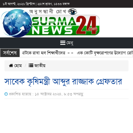
৮ই আগস্ট, ২০২৬ খ্রিস্টাব্দ
|
২৪শে শ্রাবণ, ১৪৩৩ বঙ্গাব্দ
মেনু
সর্বশেষ
: ছুটির পরও আটকে রাখা হল শিক্ষার্থীদের
» «
এক কোটি বৃক্ষরোপণের উদ্যোগ রোটারি
হোম
জাতীয়
সাবেক কৃষিমন্ত্রী আব্দুর রাজ্জাক গ্রেফতার
প্রকাশিত হয়েছে : ১৪ অক্টোবর ২০২৪, ৯:৫৩ অপরাহ্ণ