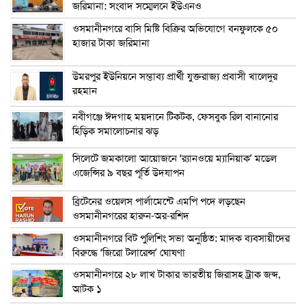
জরিমানা: সংবাদ সম্মেলনে ইউএনও
ওসমানীনগরে বাসি মিষ্টি বিক্রির অভিযোগে বনফুলকে ৫০
হাজার টাকা জরিমানা
উমরপুর ইউনিয়নে সম্ভাব্য প্রার্থী যুক্তরাজ্য প্রবাসী খালেদুর
রহমান
নবীগঞ্জে ঈদগাহ ময়দানে টিকটক, ফেসবুক রিল বানানোর
হিড়িক সমালোচনার ঝড়
সিলেটে জমকালো আয়োজনে ‘র‍্যানওয়ে ম্যানিয়াক’ মডেল
এজেন্সির ৯ বছর পূর্তি উদযাপন
ব্রিটেনের ওয়েলস পার্লামেন্টে এমপি পদে লড়ছেন
ওসমানীনগরের হারুন-অর-রশিদ
ওসমানীনগরে বিট পুলিশিং সভা অনুষ্ঠিত: মাদক ব্যবসায়ীদের
বিরুদ্ধে ‘জিরো টলারেন্স’ ঘোষণা
ওসমানীনগরে ২৮ লাখ টাকার ভারতীয় জিরাসহ ট্রাক জব্দ,
আটক ১