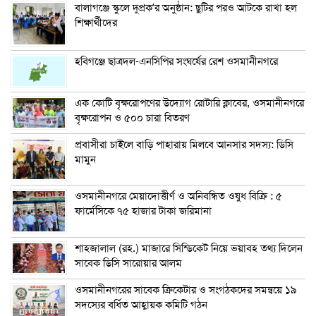
বালাগঞ্জে স্কুলে দুপ্রক’র অনুষ্ঠান: ছুটির পরও আটকে রাখা হল
শিক্ষার্থীদের
হবিগঞ্জে ছাত্রদল-এনসিপির সংঘর্ষের রেশ ওসমানীনগরে
এক কোটি বৃক্ষরোপণের উদ্যোগ রোটারি ক্লাবের, ওসমানীনগরে
বৃক্ষরোপন ও ৫০০ চারা বিতরণ
প্রবাসীরা চাইলে বাড়ি পাহারায় মিলবে আনসার সদস্য: ডিসি
মামুন
ওসমানীনগরে মেয়াদোত্তীর্ণ ও অনিবন্ধিত ওষুধ বিক্রি : ৫
ফার্মেসিকে ৭৫ হাজার টাকা জরিমানা
শাহজালাল (রহ.) মাজারে সিন্ডিকেট নিয়ে ভয়াবহ তথ্য দিলেন
সাবেক ডিসি সারোয়ার আলম
ওসমানীনগরের সাবেক ক্রিকেটার ও সংগঠকদের সমন্বয়ে ১৯
সদস্যের বর্ধিত আহ্বায়ক কমিটি গঠন