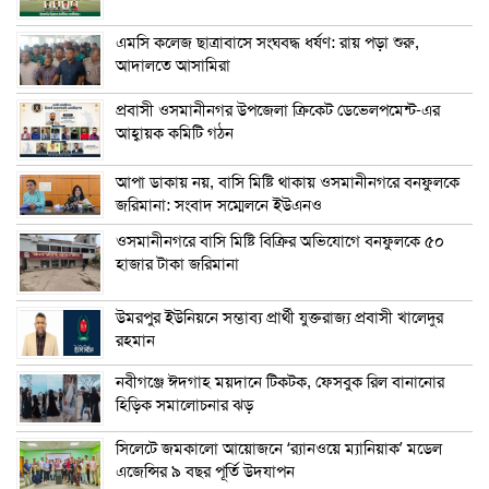
এম‌সি কলেজ ছাত্রাবাসে সংঘবদ্ধ ধর্ষণ: রায় পড়া শুরু,
আদালতে আসামিরা
প্রবাসী ওসমানীনগর উপজেলা ক্রিকেট ডেভেলপমেন্ট-এর
আহ্বায়ক কমিটি গঠন
আপা ডাকায় নয়, বাসি মিষ্টি থাকায় ওসমানীনগরে বনফুলকে
জরিমানা: সংবাদ সম্মেলনে ইউএনও
ওসমানীনগরে বাসি মিষ্টি বিক্রির অভিযোগে বনফুলকে ৫০
হাজার টাকা জরিমানা
উমরপুর ইউনিয়নে সম্ভাব্য প্রার্থী যুক্তরাজ্য প্রবাসী খালেদুর
রহমান
নবীগঞ্জে ঈদগাহ ময়দানে টিকটক, ফেসবুক রিল বানানোর
হিড়িক সমালোচনার ঝড়
সিলেটে জমকালো আয়োজনে ‘র‍্যানওয়ে ম্যানিয়াক’ মডেল
এজেন্সির ৯ বছর পূর্তি উদযাপন