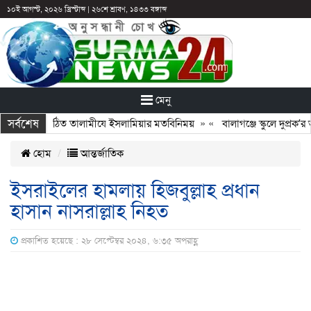
১০ই আগস্ট, ২০২৬ খ্রিস্টাব্দ
|
২৬শে শ্রাবণ, ১৪৩৩ বঙ্গাব্দ
মেনু
সর্বশেষ
 সঙ্গে নবগঠিত তালামীযে ইসলামিয়ার মতবিনিময়
» «
বালাগঞ্জে স্কুলে দুপ্রক’র অ
হোম
আন্তর্জাতিক
ইসরাইলের হামলায় হিজবুল্লাহ প্রধান
হাসান নাসরাল্লাহ নিহত
প্রকাশিত হয়েছে : ২৮ সেপ্টেম্বর ২০২৪, ৬:৩৫ অপরাহ্ণ