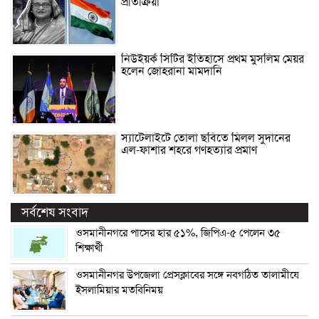
প্রতিক্রিয়া
নিউইয়র্ক সিটির ইতিহাসে প্রথম মুসলিম মেয়র
হলেন জোহরানা মামদানি
স্যাটেলাইটে তোলা ছবিতে মিলল সুদানের
এল-ফাশার শহরে গণহত্যার প্রমাণ
সর্বশেষ সংবাদ
ওসমানীনগরে পাসের হার ৫১%, জিপিএ-৫ পেলেন ৩৫
শিক্ষার্থী
ওসমানীনগর উপজেলা প্রেসক্লাবের সঙ্গে নবগঠিত তালামীযে
ইসলামিয়ার মতবিনিময়