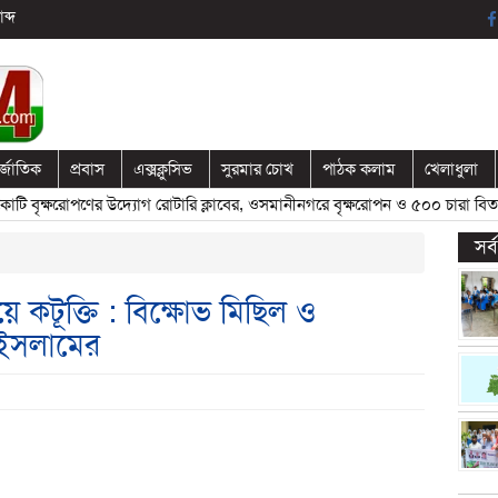
ব্দ
র্জাতিক
প্রবাস
এক্সক্লুসিভ
সুরমার চোখ
পাঠক কলাম
খেলাধুলা
বৃক্ষরোপণের উদ্যোগ রোটারি ক্লাবের, ওসমানীনগরে বৃক্ষরোপন ও ৫০০ চারা বিতরণ
সর
ে কটূক্তি : বিক্ষোভ মিছিল ও
ইসলামের