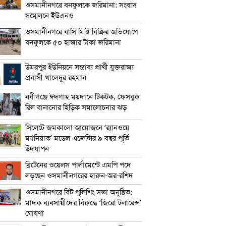
ওসমানীনগরে বনফুলকে জরিমানা: সংবাদ
সম্মেলনে ইউএনও
ওসমানীনগরে বাসি মিষ্টি বিক্রির অভিযোগে
বনফুলকে ৫০ হাজার টাকা জরিমানা
উমরপুর ইউনিয়নে সম্ভাব্য প্রার্থী যুক্তরাজ্য
প্রবাসী খালেদুর রহমান
নবীগঞ্জে ঈদগাহ ময়দানে টিকটক, ফেসবুক
রিল বানানোর হিড়িক সমালোচনার ঝড়
সিলেটে জমকালো আয়োজনে ‘র‍্যানওয়ে
ম্যানিয়াক’ মডেল এজেন্সির ৯ বছর পূর্তি
উদযাপন
ব্রিটেনের ওয়েলস পার্লামেন্টে এমপি পদে
লড়ছেন ওসমানীনগরের হারুন-অর-রশিদ
ওসমানীনগরে বিট পুলিশিং সভা অনুষ্ঠিত:
মাদক ব্যবসায়ীদের বিরুদ্ধে ‘জিরো টলারেন্স’
ঘোষণা