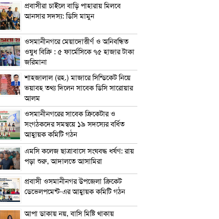
প্রবাসীরা চাইলে বাড়ি পাহারায় মিলবে
আনসার সদস্য: ডিসি মামুন
ওসমানীনগরে মেয়াদোত্তীর্ণ ও অনিবন্ধিত
ওষুধ বিক্রি : ৫ ফার্মেসিকে ৭৫ হাজার টাকা
জরিমানা
শাহজালাল (রহ.) মাজারে সিন্ডিকেট নিয়ে
ভয়াবহ তথ্য দিলেন সাবেক ডিসি সারোয়ার
আলম
ওসমানীনগরের সাবেক ক্রিকেটার ও
সংগঠকদের সমন্বয়ে ১৯ সদস্যের বর্ধিত
আহ্বায়ক কমিটি গঠন
এম‌সি কলেজ ছাত্রাবাসে সংঘবদ্ধ ধর্ষণ: রায়
পড়া শুরু, আদালতে আসামিরা
প্রবাসী ওসমানীনগর উপজেলা ক্রিকেট
ডেভেলপমেন্ট-এর আহ্বায়ক কমিটি গঠন
আপা ডাকায় নয়, বাসি মিষ্টি থাকায়