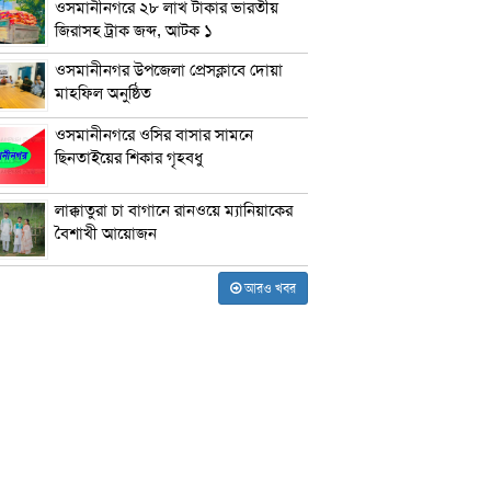
ওসমানীনগরে ২৮ লাখ টাকার ভারতীয়
জিরাসহ ট্রাক জব্দ, আটক ১
ওসমানীনগর উপজেলা প্রেসক্লাবে দোয়া
মাহফিল অনুষ্ঠিত
ওসমানীনগরে ওসির বাসার সামনে
ছিনতাইয়ের শিকার গৃহবধু
লাক্কাতুরা চা বাগানে রানওয়ে ম্যানিয়াকের
বৈশাখী আয়োজন
আরও খবর