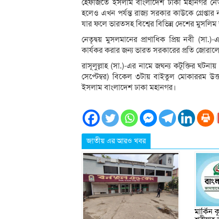
হেফাজতে ইসলাম বাংলাদেশ ঢাকা মহানগর নেত
হলেও এখন পর্যন্ত রাজ্য সরকার কাউকে গ্রেপ্তার ন
যার ফলে ভারতসহ বিশ্বের বিভিন্ন দেশের মুসলিম 
নেতৃদ্বয় মুসলমানের প্রাণাধিক প্রিয় নবী (সা.)-
কার্যকর করার জন্য ভারত সরকারের প্রতি জোরাল
রাসূলুল্লাহ (সা.)-এর নামে জঘন্য কটূক্তির ঘটনা
সেপ্টেম্বর) বিকেল ৩টায় বাইতুল মোকাররম উ
ইসলাম বাংলাদেশ ঢাকা মহানগর।
জাতীয় এর আরও খবর
মার্কিন