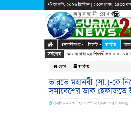
৭ই আগস্ট, ২০২৬ খ্রিস্টাব্দ
|
২৩শে শ্রাবণ, ১৪৩৩ বঙ্গা
ওসমানীনগর
সিলেট
জাতীয়
আন্ত
সর্বশেষ
গঞ্জে স্কুলে দুপ্রক’র অনুষ্ঠান: ছুটির পরও আটকে রাখা হল শিক্ষার্থীদের
» «
এক কোটি 
হোম
জাতীয়
ভারতে মহানবী (সা.)-কে নিয়
সমাবেশের ডাক হেফাজতে 
প্রকাশিত হয়েছে : ২৬ সেপ্টেম্বর ২০২৪, ৬:৫৬ অপরাহ্ণ