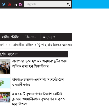
লাইফ স্টাইল
বিনোদন
অন্যান্য
» «
প্রবাসীরা চাইলে বাড়ি পাহারায় মিলবে আনসার সদস্য: ডিসি মামুন
» «
ওসমান
্বশেষ সংবাদ
বালাগঞ্জে স্কুলে দুপ্রক’র অনুষ্ঠান: ছুটির পরও
আটকে রাখা হল শিক্ষার্থীদের
হবিগঞ্জে ছাত্রদল-এনসিপির সংঘর্ষের রেশ
ওসমানীনগরে
এক কোটি বৃক্ষরোপণের উদ্যোগ রোটারি
ক্লাবের, ওসমানীনগরে বৃক্ষরোপন ও ৫০০
চারা বিতরণ